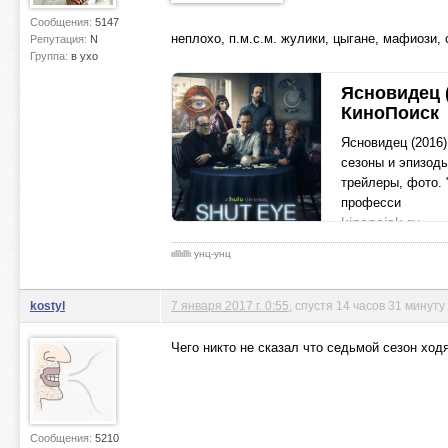
Сообщения:
5147
неплохо, п.м.с.м. жулики, цыгане, мафиози, 
Репутация:
N
Группа:
в ухо
Ясновидец (
КиноПоиск
Ясновидец (2016)
сезоны и эпизоды
трейлеры, фото. 
професси
kinopoisk.ru
ιιlllιlllι унц-унц
kostyl
7 января 2017 г. 0:55
, спустя 14 часов 31 минуту
Чего никто не сказал что седьмой сезон ход
Сообщения:
5210