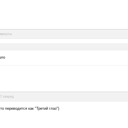
2 минуты
шло
27 секунд
то переводится как "Третий глаз")