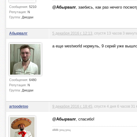
Сообщения:
5210
@Абырвалг
, заебись, как раз нечего посмот
Репутация:
N
Группа:
Джедаи
Абырвалг
5 декабря 2016 г. 12:13
, спустя 13 часов 3 минут
а еще westworld нормуль, 9 серий уже вышл
Сообщения:
6480
Репутация:
N
Группа:
Джедаи
artoodetoo
9 декабря 2016 г. 18:45
, спустя 4 дня 6 часов 31
@Абырвалг
, спасибо!
ιιlllιlllι унц-унц