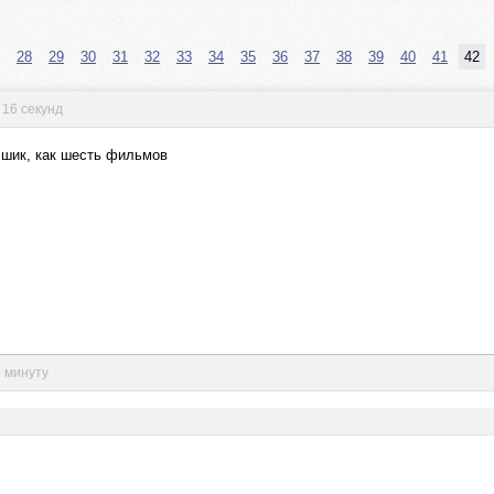
28
29
30
31
32
33
34
35
36
37
38
39
40
41
42
 16 секунд
н шик, как шесть фильмов
1 минуту