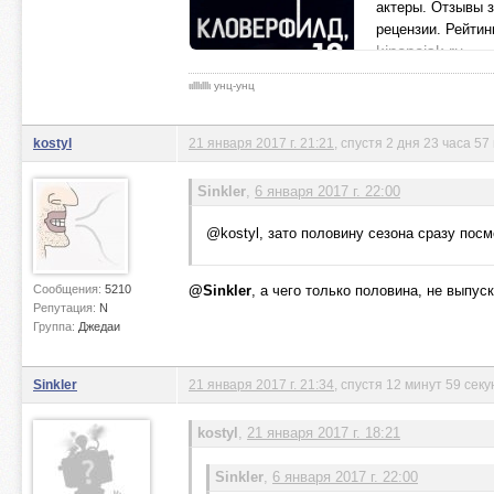
актеры. Отзывы 
рецензии. Рейтинг
kinopoisk.ru
ιιlllιlllι унц-унц
kostyl
21 января 2017 г. 21:21
, спустя 2 дня 23 часа 57
Sinkler
,
6 января 2017 г. 22:00
@kostyl, зато половину сезона сразу пос
Сообщения:
5210
@Sinkler
, а чего только половина, не выпу
Репутация:
N
Группа:
Джедаи
Sinkler
21 января 2017 г. 21:34
, спустя 12 минут 59 секу
kostyl
,
21 января 2017 г. 18:21
Sinkler
,
6 января 2017 г. 22:00