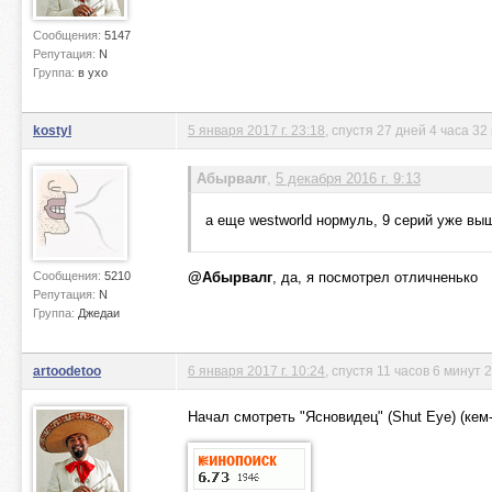
Сообщения:
5147
Репутация:
N
Группа:
в ухо
kostyl
5 января 2017 г. 23:18
, спустя 27 дней 4 часа 3
Абырвалг
,
5 декабря 2016 г. 9:13
а еще westworld нормуль, 9 серий уже вы
Сообщения:
5210
@Абырвалг
, да, я посмотрел отличненько
Репутация:
N
Группа:
Джедаи
artoodetoo
6 января 2017 г. 10:24
, спустя 11 часов 6 минут 
Начал смотреть "Ясновидец" (Shut Eye) (кем-