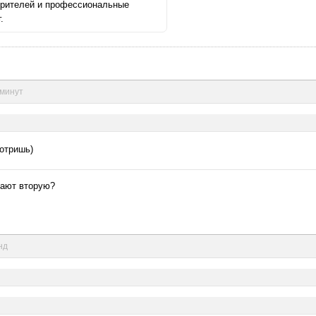
зрителей и профессиональные
.
 минут
мотришь)
скают вторую?
нд