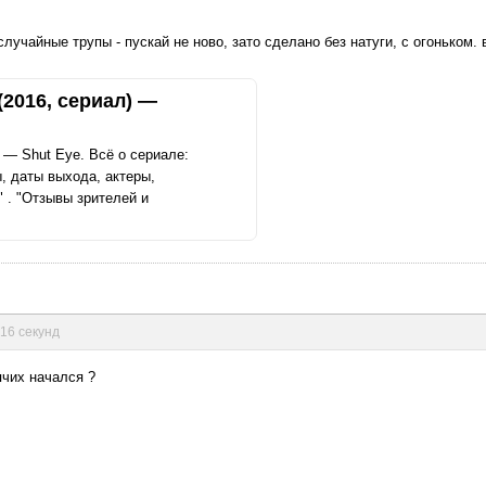
случайные трупы - пускай не ново, зато сделано без натуги, с огоньком
2016, сериал) —
 — Shut Eye. Всё о сериале:
, даты выхода, актеры,
" . "Отзывы зрителей и
 16 секунд
ячих начался ?