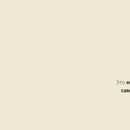
Это
н
са