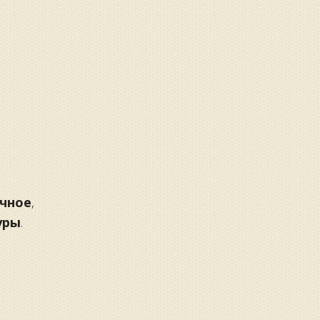
чное
,
уры
.