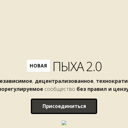
ПЫХА 2.0
НОВАЯ
езависимое
,
децентрализованное
,
технократи
морегулируемое
сообщество
без правил и ценз
Присоединиться