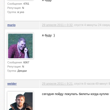
Сообщения:
4761
Репутация:
N
Группа:
в ухо
mario
29 апреля 2011 г. 0:32
, спустя 4 минуты 24 секу
я буду :)
Сообщения:
6067
Репутация:
N
Группа:
Джедаи
welder
29 апреля 2011 г. 9:21
, спустя 8 часов 49 минут 
сегодня пойду покупать билеты когда куплю 