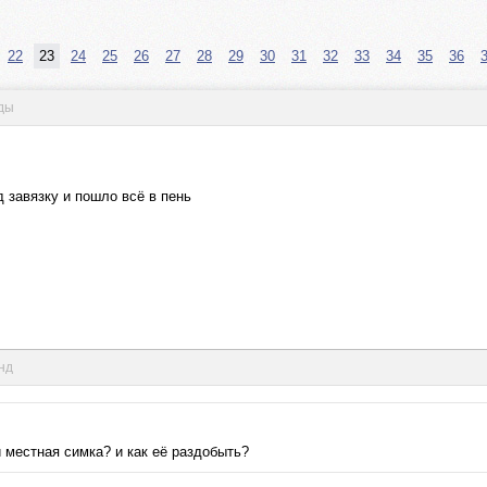
22
23
24
25
26
27
28
29
30
31
32
33
34
35
36
нды
д завязку и пошло всё в пень
унд
и местная симка? и как её раздобыть?