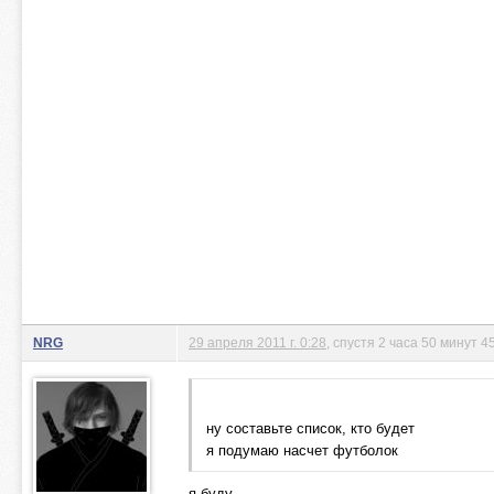
NRG
29 апреля 2011 г. 0:28
, спустя 2 часа 50 минут 4
ну составьте список, кто будет
я подумаю насчет футболок
я буду