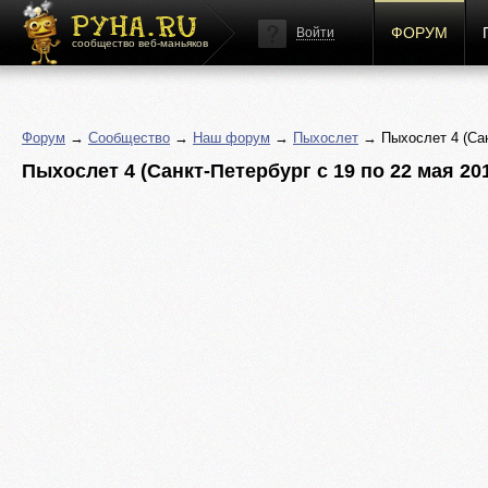
ФОРУМ
Войти
сообщество веб-маньяков
Форум
→
Сообщество
→
Наш форум
→
Пыхослет
→ Пыхослет 4 (Санк
Пыхослет 4 (Санкт-Петербург с 19 по 22 мая 2011