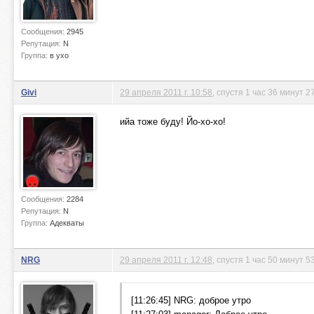
Сообщения:
2945
Репутация:
N
Группа:
в ухо
Givi
29 апреля 2011 г. 10:58
, спустя 1 час 36 минут 2
ийа тоже буду! Йо-хо-хо!
Сообщения:
2284
Репутация:
N
Группа:
Адекваты
NRG
29 апреля 2011 г. 12:48
, спустя 1 час 50 минут 5
[11:26:45] NRG: доброе утро