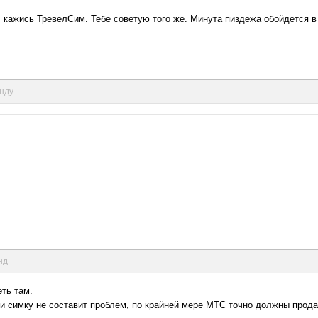
 кажись ТревелСим. Тебе советую того же. Минута пиздежа обойдется в
унду
нд
ть там.
ии симку не составит проблем, по крайней мере МТС точно должны прода