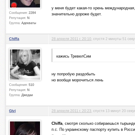
у меня будет какая-то хрень международная,
Сообщения:
2284
значительно дороже будет.
Репутация:
N
Группа:
Адекваты
Chiffa
28 апреля 2011 г. 20:10
, спустя 2 минуты 51 сек
кажись ТревелСим
ну попробую раздобыть
но вообще морочиться лень
Сообщения:
510
Репутация:
N
Группа:
Джедаи
Givi
28 апреля 2011 г. 20:23
, спустя 13 минут 20 секу
Chiffa
, смотря сколько собираешься тырынде
п.с. По украинскому паспорту купить в Росс