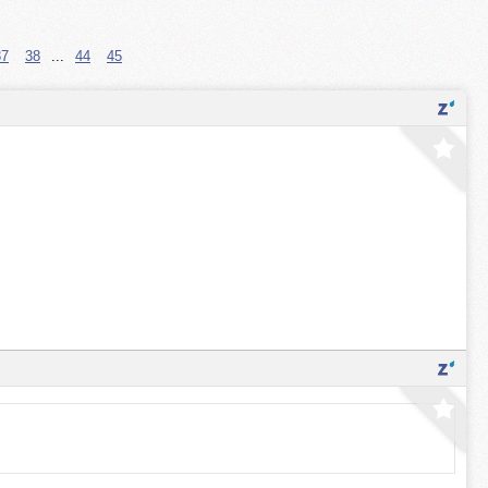
37
38
...
44
45