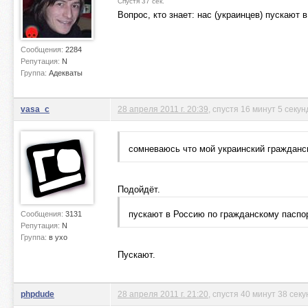
Спустя 37 сек.
Вопрос, кто знает: нас (украинцев) пускают
Сообщения:
2284
Репутация:
N
Группа:
Адекваты
vasa_c
28 апреля 2011 г. 20:39
, спустя 16 минут 5 секун
сомневаюсь что мой украинский гражданс
Подойдёт.
пускают в Россию по гражданскому паспор
Сообщения:
3131
Репутация:
N
Группа:
в ухо
Пускают.
phpdude
28 апреля 2011 г. 21:20
, спустя 40 минут 38 секу