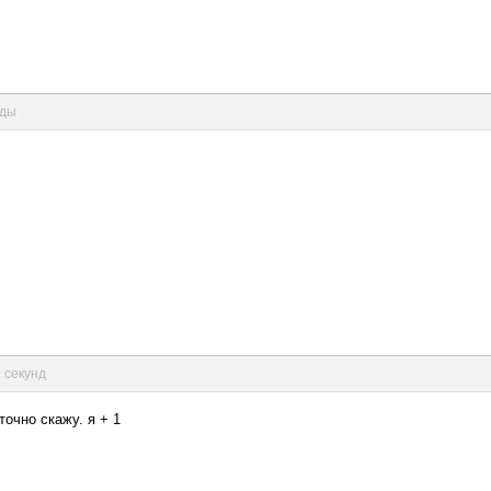
нды
9 секунд
точно скажу. я + 1