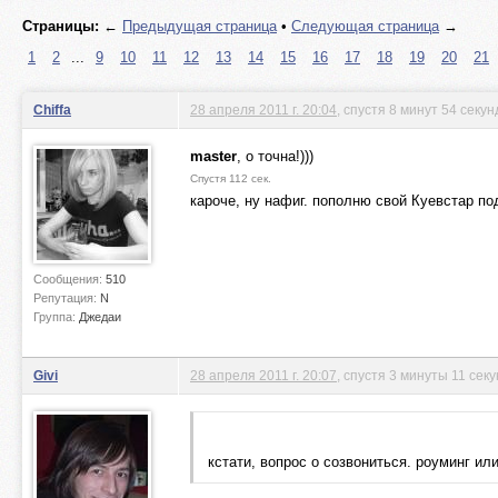
Страницы:
←
Предыдущая страница
•
Следующая страница
→
1
2
...
9
10
11
12
13
14
15
16
17
18
19
20
21
Chiffa
28 апреля 2011 г. 20:04
, спустя 8 минут 54 секу
master
, о точна!)))
Спустя 112 сек.
кароче, ну нафиг. пополню свой Куевстар по
Сообщения:
510
Репутация:
N
Группа:
Джедаи
Givi
28 апреля 2011 г. 20:07
, спустя 3 минуты 11 сек
кстати, вопрос о созвониться. роуминг ил