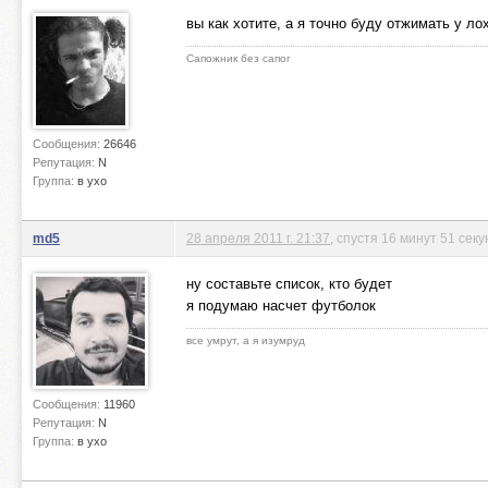
вы как хотите, а я точно буду отжимать у л
Сапожник без сапог
Сообщения:
26646
Репутация:
N
Группа:
в ухо
md5
28 апреля 2011 г. 21:37
, спустя 16 минут 51 секу
ну составьте список, кто будет
я подумаю насчет футболок
все умрут, а я изумруд
Сообщения:
11960
Репутация:
N
Группа:
в ухо