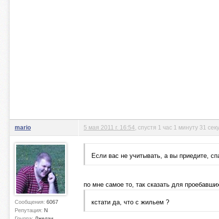
mario
5 мая 2011 г. 16:54
, спустя 1 час 1 минуту 31 сек
Если вас не учитывать, а вы приедите, сп
по мне самое то, так сказать для проебавши
кстати да, что с жильем ?
Сообщения:
6067
Репутация:
N
Группа:
Джедаи