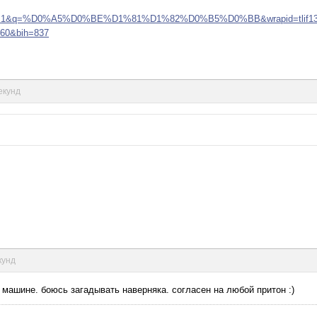
window=1&q=%D0%A5%D0%BE%D1%81%D1%82%D0%B5%D0%BB&wrapid=tlif13
60&bih=837
секунд
кунд
а машине. боюсь загадывать наверняка. согласен на любой притон :)