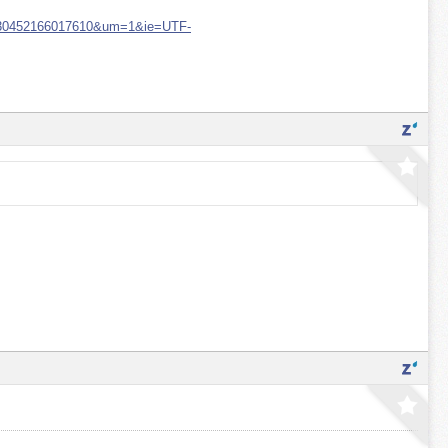
0452166017610&um=1&ie=UTF-