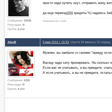
просто надо купить ноут, отправить жену жит
да еще переезд)))))) кредиты %) надеюсь баб
Сообщения:
26646
Сапожник без сапог
Репутация:
N
Группа:
в ухо
AlexB
5 мая 2011 г. 15:53
, спустя 34 минуты 15 секунд
Мужики, вы заебали со своими "приеду если 
Васяцу надо хату бронировать. На сколько ч
Если вас не учитывать, а вы приедите, спать
А если учитывать, а вы не приедете, осталь
Сообщения:
4306
Репутация:
N
Группа:
в ухо