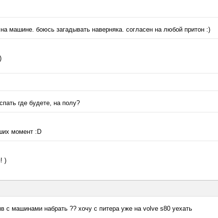
 на машине. боюсь загадывать наверняка. согласен на любой притон :)
)
спать где будете, на полу?
вших момент :D
! )
яв с машинами набрать ?? хочу с питера уже на volve s80 уехать