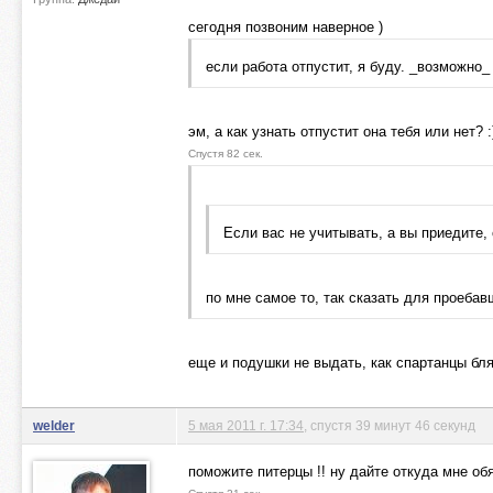
сегодня позвоним наверное )
если работа отпустит, я буду. _возможно_
эм, а как узнать отпустит она тебя или нет? :
Спустя 82 сек.
Если вас не учитывать, а вы приедите, 
по мне самое то, так сказать для проеба
еще и подушки не выдать, как спартанцы бля
welder
5 мая 2011 г. 17:34
, спустя 39 минут 46 секунд
поможите питерцы !! ну дайте откуда мне об