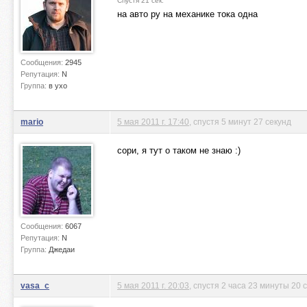
Спустя 21 сек.
на авто ру на механике тока одна
Сообщения:
2945
Репутация:
N
Группа:
в ухо
mario
5 мая 2011 г. 17:40
, спустя 5 минут 27 секунд
сори, я тут о таком не знаю :)
Сообщения:
6067
Репутация:
N
Группа:
Джедаи
vasa_c
5 мая 2011 г. 20:03
, спустя 2 часа 23 минуты 20 