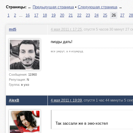
Страницы:
←
Предыдущая страница
•
Следующая страница
→
1
2
...
16
17
18
19
20
21
22
23
24
25
26
27
28
md5
4 мая 2011 г. 17:25
, спустя 5 часов 30 минут 27 
пизды дать!
все умрут, а я изумруд
Сообщения:
11960
Репутация:
N
Группа:
в ухо
AlexB
4 мая 2011 г. 19:09
, спустя 1 час 44 минуты 5 се
Так зассали же в эмо-хостел