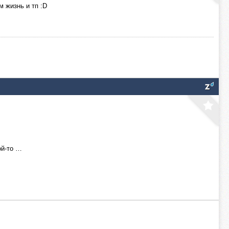
м жизнь и тп :D
ой-то …