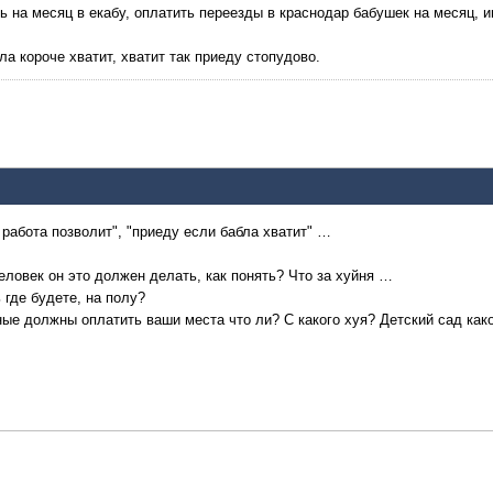
ь на месяц в екабу, оплатить переезды в краснодар бабушек на месяц, и
ла короче хватит, хватит так приеду стопудово.
работа позволит", "приеду если бабла хватит" …
еловек он это должен делать, как понять? Что за хуйня …
 где будете, на полу?
ные должны оплатить ваши места что ли? С какого хуя? Детский сад как