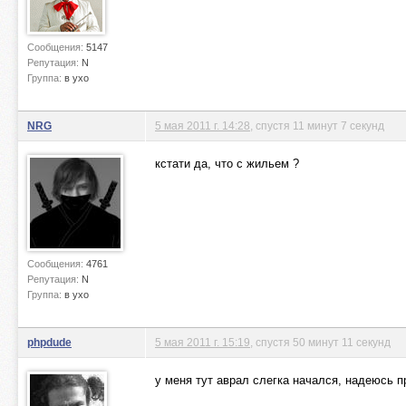
Сообщения:
5147
Репутация:
N
Группа:
в ухо
NRG
5 мая 2011 г. 14:28
, спустя 11 минут 7 секунд
кстати да, что с жильем ?
Сообщения:
4761
Репутация:
N
Группа:
в ухо
phpdude
5 мая 2011 г. 15:19
, спустя 50 минут 11 секунд
у меня тут аврал слегка начался, надеюсь п