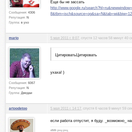
Еще бы не зассать
http://www.google.ru/search?hl=ru&new
Сообщения:
4306
8&tbm=isch&source=og&sa=N&tab=wi&biw=12
Репутация:
N
Группа:
в ухо
mario
5 мая 2011 г. 8:07
, спустя 12 часов 58 минут 40 
ЦитироватьЦитировать
ухаха! )
Сообщения:
6067
Репутация:
N
Группа:
Джедаи
artoodetoo
5 мая 2011 г. 14:17
, спустя 6 часов 9 минут 59 се
если работа отпустит, я буду. _возможно_ н
ιιlllιlllι унц-унц