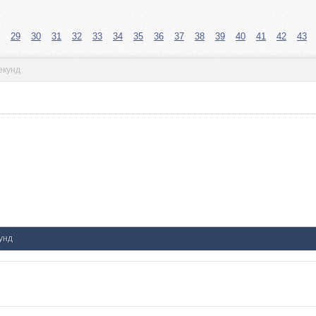
29
30
31
32
33
34
35
36
37
38
39
40
41
42
43
секунд
кунд