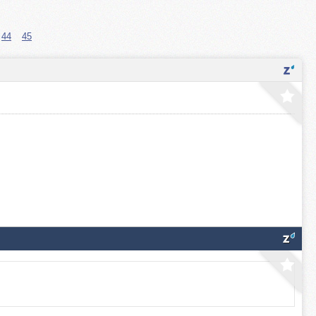
44
45