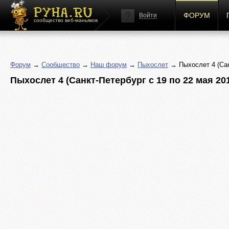
ФОРУМ
Войти
сообщество веб-маньяков
Форум
→
Сообщество
→
Наш форум
→
Пыхослет
→ Пыхослет 4 (Санк
Пыхослет 4 (Санкт-Петербург с 19 по 22 мая 2011