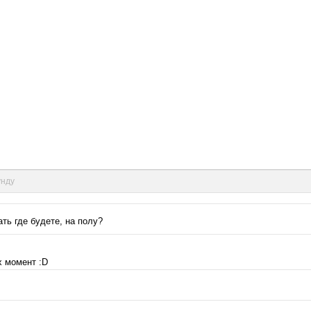
унду
ать где будете, на полу?
х момент :D