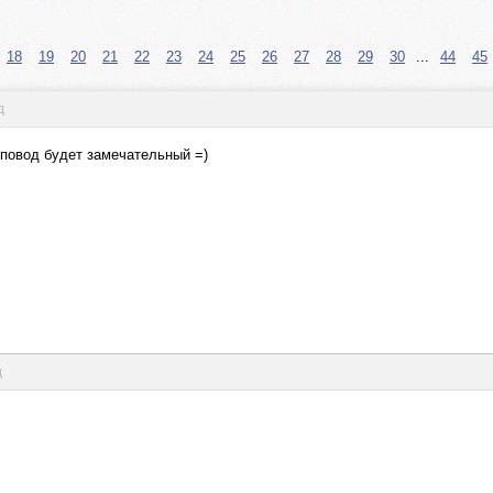
18
19
20
21
22
23
24
25
26
27
28
29
30
...
44
45
д
и повод будет замечательный =)
д