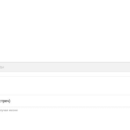
нды
стреч)
 случаи жизни