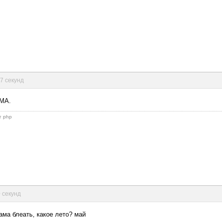
57 секунд
ЭМА.
г php
0 секунд
а блеать, какое лето? май