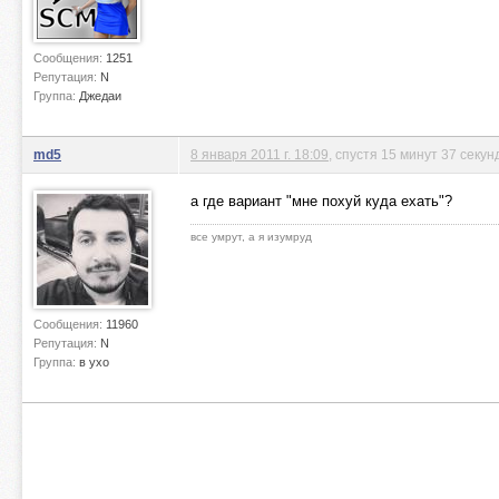
Сообщения:
1251
Репутация:
N
Группа:
Джедаи
md5
8 января 2011 г. 18:09
, спустя 15 минут 37 секун
а где вариант "мне похуй куда ехать"?
все умрут, а я изумруд
Сообщения:
11960
Репутация:
N
Группа:
в ухо