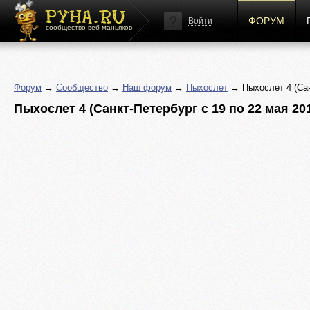
ФОРУМ
Войти
сообщество веб-маньяков
Форум
→
Сообщество
→
Наш форум
→
Пыхослет
→ Пыхослет 4 (Санк
Пыхослет 4 (Санкт-Петербург с 19 по 22 мая 2011