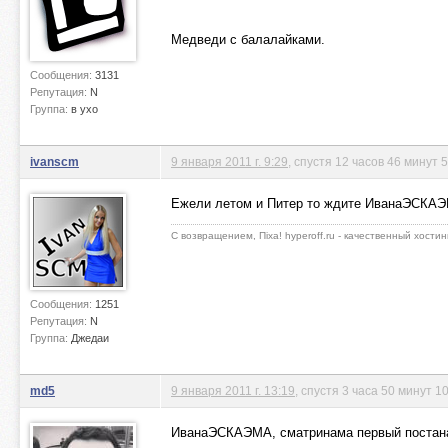
Медведи с балалайками.
Сообщения:
3131
Репутация:
N
Группа:
в ухо
ivanscm
9 января 2011 г. 9:29
, спустя 12 часов 46 минут 
Ежели летом и Питер то ждите ИванаЭСКА
С возвращением, Пiха! hyperoff.ru - качественный хостин
Сообщения:
1251
Репутация:
N
Группа:
Джедаи
md5
9 января 2011 г. 13:19
, спустя 3 часа 50 минут 1
ИванаЭСКАЭМА, сматринама первый постанам