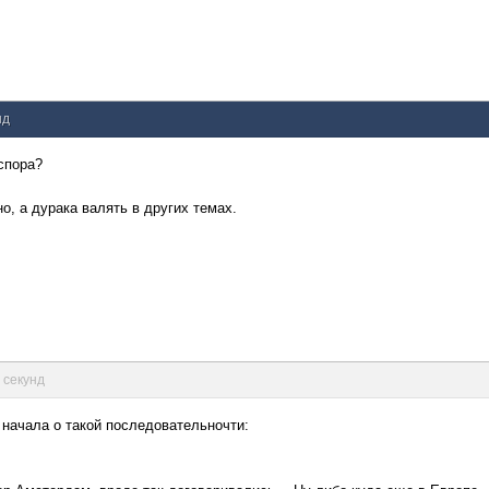
нд
спора?
о, а дурака валять в других темах.
7 секунд
о начала о такой последовательночти: