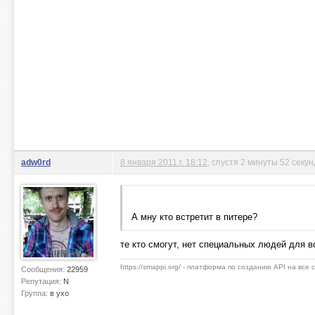
adw0rd
8 января 2011 г. 18:12
, спустя 2 минуты 52 секу
А мну кто встретит в питере?
те кто смогут, нет специальных людей для в
https://smappi.org/ - платформа по созданию API на все
Сообщения:
22959
Репутация:
N
Группа:
в ухо