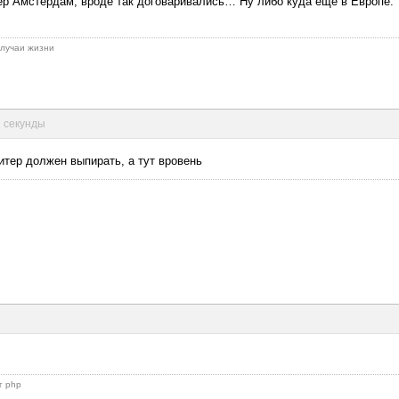
мер Амстердам, вроде так договаривались… Ну либо куда еще в Европе.
 случаи жизни
2 секунды
Питер должен выпирать, а тут вровень
г php