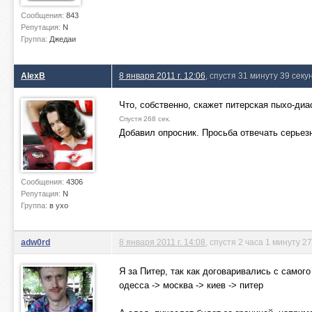
Сообщения:
843
Репутация:
N
Группа:
Джедаи
AlexB
8 января 2011 г. 12:06
, спустя 31 минуту 39 секу
Что, собственно, скажет питерская пыхо-диа
Спустя 268 сек.
Добавил опросник. Просьба отвечать серьезн
Сообщения:
4306
Репутация:
N
Группа:
в ухо
adw0rd
8 января 2011 г. 14:08
, спустя 2 часа 1 минуту 2
Я за Питер, так как договаривались с самог
одесса -> москва -> киев -> питер