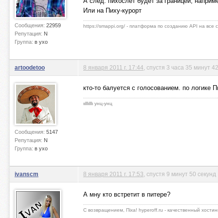
А след. пихослет будет за границей, напри
Или на Пиху-курорт
Сообщения:
22959
https://smappi.org/ - платформа по созданию API на все
Репутация:
N
Группа:
в ухо
artoodetoo
8 января 2011 г. 17:44
, спустя 3 часа 35 минут 4
кто-то балуется с голосованием. по логике 
ιιlllιlllι унц-унц
Сообщения:
5147
Репутация:
N
Группа:
в ухо
ivanscm
8 января 2011 г. 17:53
, спустя 9 минут 50 секунд
А мну кто встретит в питере?
С возвращением, Пiха! hyperoff.ru - качественный хостин