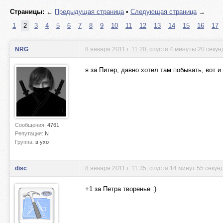
Страницы:
←
Предыдущая страница
•
Следующая страница
→
1
2
3
4
5
6
7
8
9
10
11
12
13
14
15
16
17
NRG
8 января 2011 г. 11:20
, спустя 4 минуты 20 секун
я за Питер, давно хотел там побывать, вот 
Сообщения:
4761
Репутация:
N
Группа:
в ухо
disc
8 января 2011 г. 11:35
, спустя 14 минут 55 секун
+1 за Петра творенье :)