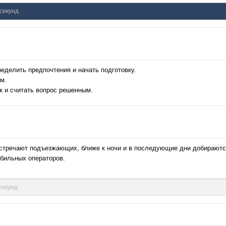
 секунд
ределить предпочтения и начать подготовку.
м.
ик и считать вопрос решенным.
стречают подъезжающих, ближе к ночи и в последующие дни добираются
обильных операторов.
 секунд