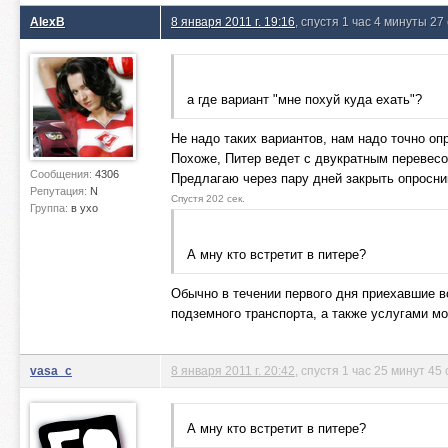
AlexB
8 января 2011 г. 19:16
, спустя 1 час 4 минуты 27
а где вариант "мне похуй куда ехать"?
Не надо таких вариантов, нам надо точно оп
Похоже, Питер ведет с двукратным перевесо
Сообщения:
4306
Предлагаю через пару дней закрыть опросн
Репутация:
N
Спустя 202 сек.
Группа:
в ухо
А мну кто встретит в питере?
Обычно в течении первого дня приехавшие в
подземного транспорта, а также услугами м
vasa_c
8 января 2011 г. 20:42
, спустя 1 час 25 минут 45
А мну кто встретит в питере?