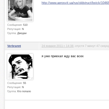
http://www.aerosvit.ua/rus/oldstruct/bstck/1046
Сообщения:
510
Репутация:
N
Группа:
Джедаи
Verbrannt
24 января 2011 г. 14:38
, спустя 7 минут 47 секун
я уже приехал жду вас всех
Сообщения:
55
Репутация:
N
Группа:
Кто попало