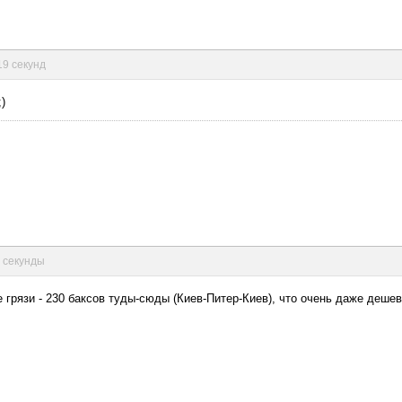
19 секунд
)
4 секунды
е грязи - 230 баксов туды-сюды (Киев-Питер-Киев), что очень даже деше