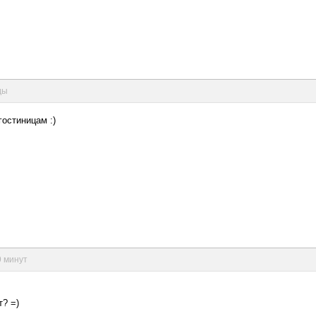
ды
остиницам :)
9 минут
? =)