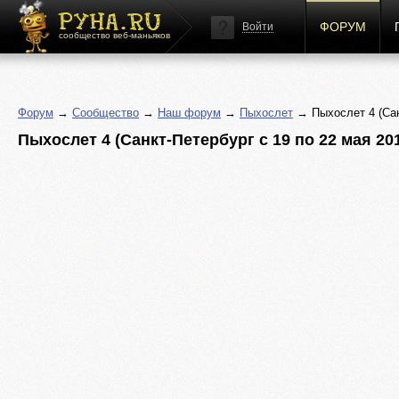
ФОРУМ
Войти
сообщество веб-маньяков
Форум
→
Сообщество
→
Наш форум
→
Пыхослет
→ Пыхослет 4 (Санк
Пыхослет 4 (Санкт-Петербург с 19 по 22 мая 2011