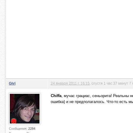
Givi
24 января 2011 г. 16:15
, спустя 1 час 37 минут 7
Chiffa
, мучас грациас, сеньорита! Реальны н
ошибка) и не предполагалось. Что-то есть м
Сообщения:
2284