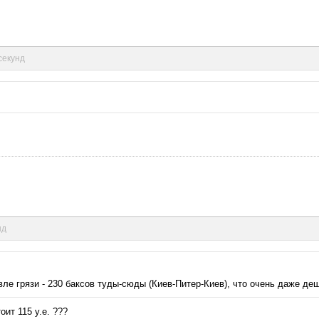
 секунд
нд
вле грязи - 230 баксов туды-сюды (Киев-Питер-Киев), что очень даже де
оит 115 у.е. ???