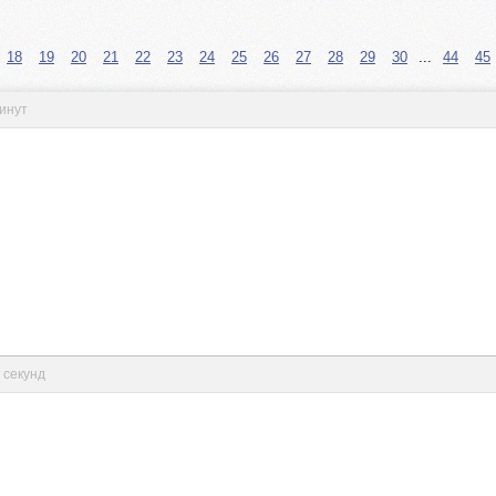
18
19
20
21
22
23
24
25
26
27
28
29
30
...
44
45
минут
1 секунд