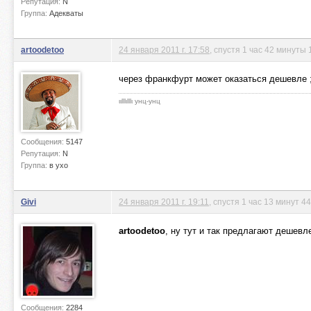
Репутация:
N
Группа:
Адекваты
artoodetoo
24 января 2011 г. 17:58
, спустя 1 час 42 минуты 
через франкфурт может оказаться дешевле ;
ιιlllιlllι унц-унц
Сообщения:
5147
Репутация:
N
Группа:
в ухо
Givi
24 января 2011 г. 19:11
, спустя 1 час 13 минут 4
artoodetoo
, ну тут и так предлагают дешевл
Сообщения:
2284