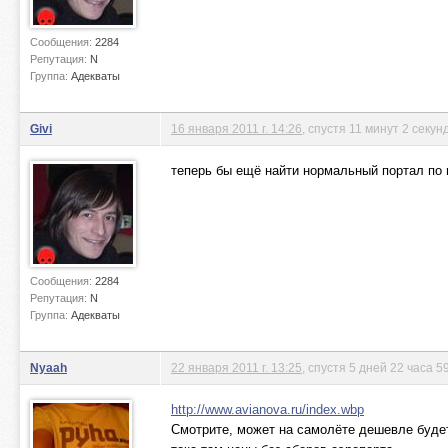
Сообщения:
2284
Репутация:
N
Группа:
Адекваты
Givi
16 января 2011 г. 14:26
, спустя 11 минут 2 секун
теперь бы ещё найти нормальный портал по г
Сообщения:
2284
Репутация:
N
Группа:
Адекваты
Nyaah
22 января 2011 г. 13:25
, спустя 5 дней 22 часа 5
http://www.avianova.ru/index.wbp
Смотрите, может на самолёте дешевле будет