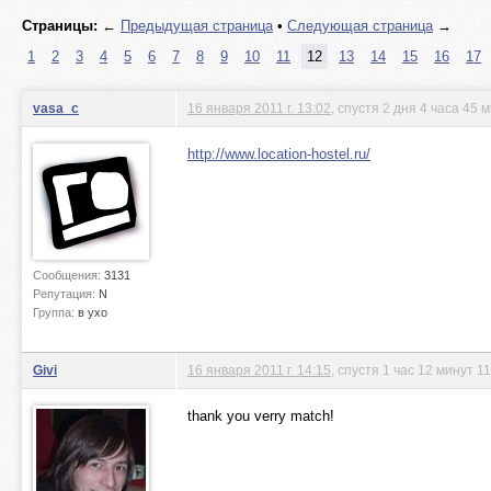
Страницы:
←
Предыдущая страница
•
Следующая страница
→
1
2
3
4
5
6
7
8
9
10
11
12
13
14
15
16
17
vasa_c
16 января 2011 г. 13:02
, спустя 2 дня 4 часа 45 
http://www.location-hostel.ru/
Сообщения:
3131
Репутация:
N
Группа:
в ухо
Givi
16 января 2011 г. 14:15
, спустя 1 час 12 минут 1
thank you verry match!