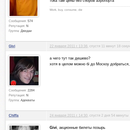
тока там цены без сборов аэропорта
Work, buy, consume, die
Сообщения:
574
Репутация:
N
Группа:
Джедаи
Givi
22 января 2011 г. 13:36
, спустя 11 минут 18 секу
а чего тут так дешево?
хотя в целом можно бі до Москоу добраться,
Сообщения:
2284
Репутация:
N
Группа:
Адекваты
Chiffa
24 января 2011 г. 14:30
, спустя 2 дня 54 минуты
Givi
, акционные билеты позырь