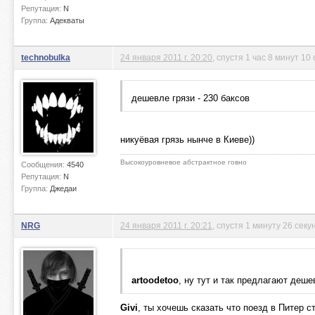
Репутация:
N
Группа:
Адекваты
technobulka
24 января 2011 г. 20:20
, спустя 1 час 8 минут 10
дешевле грязи - 230 баксов
никуёвая грязь нынче в Киеве))
Высокоуровневое абстрактное говно
Сообщения:
4540
Репутация:
N
Группа:
Джедаи
NRG
24 января 2011 г. 20:21
, спустя 1 минуту 26 секу
artoodetoo
, ну тут и так предлагают деше
Givi
, ты хочешь сказать что поезд в Питер ст