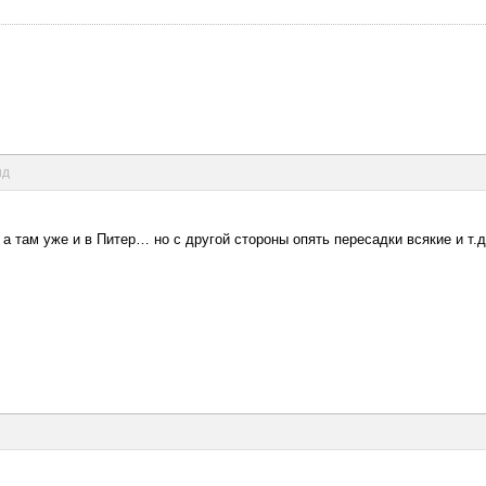
нд
 а там уже и в Питер… но с другой стороны опять пересадки всякие и т.д