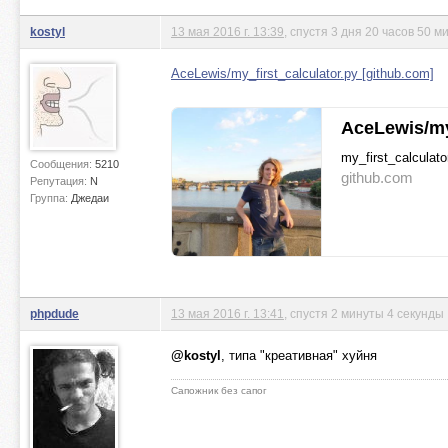
kostyl
13 мая 2016 г. 13:39
, спустя 3 дня 20 часов 50 м
AceLewis/my_first_calculator.py [github.com]
AceLewis/my
my_first_calculato
Сообщения:
5210
github.com
Репутация:
N
Группа:
Джедаи
phpdude
13 мая 2016 г. 13:41
, спустя 2 минуты 4 секунды
@kostyl
, типа "креативная" хуйня
Сапожник без сапог