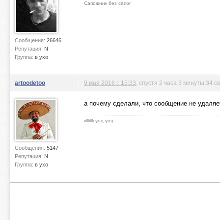
Сапожник без сапог
Сообщения:
26646
Репутация:
N
Группа:
в ухо
artoodetoo
9 мая 2016 г. 15:33
, спустя 2 часа 3 минуты 34 с
а почему сделали, что сообщение не удаляе
ιιlllιlllι унц-унц
Сообщения:
5147
Репутация:
N
Группа:
в ухо