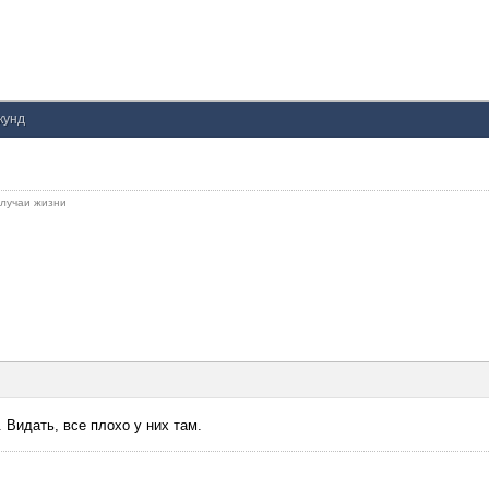
екунд
 случаи жизни
 Видать, все плохо у них там.