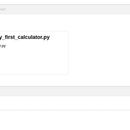
инут
_first_calculator.py
r.py