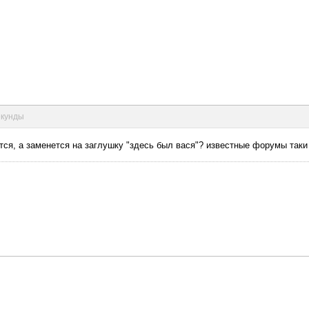
екунды
тся, а заменется на заглушку "здесь был вася"? известные форумы таки