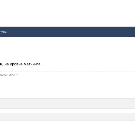
екунд
ен, на уровне матчинга
 случаи жизни