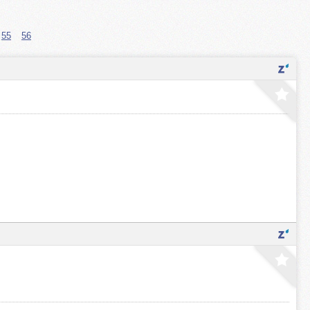
55
56