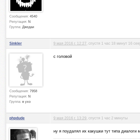
Сообщения:
4540
Репутация:
N
Группа:
Джедаи
Sinkler
9 мая 2016 г. 12:27
, спустя 1 час 18 минут 16 сек
с головой
Сообщения:
7958
Репутация:
N
Группа:
в ухо
phpdude
9 мая 2016 г. 13:29
, спустя 1 час 2 минуты
ну я поудалял их какушки тут типа диалоги