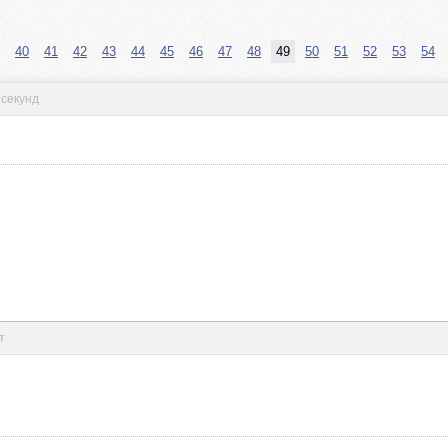
40
41
42
43
44
45
46
47
48
49
50
51
52
53
54
 секунд
т