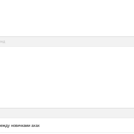
унд
 между новичками ахах