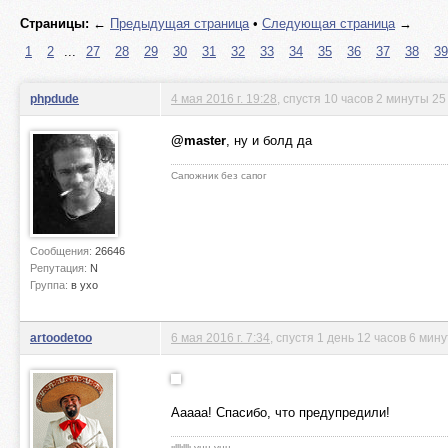
Страницы:
←
Предыдущая страница
•
Следующая страница
→
1
2
...
27
28
29
30
31
32
33
34
35
36
37
38
39
phpdude
4 мая 2016 г. 19:28
, спустя 10 часов 2 минуты 25
@master
, ну и болд да
Сапожник без сапог
Сообщения:
26646
Репутация:
N
Группа:
в ухо
artoodetoo
6 мая 2016 г. 7:34
, спустя 1 день 12 часов 6 мину
Ааааа! Спасибо, что предупредили!
ιιlllιlllι унц-унц