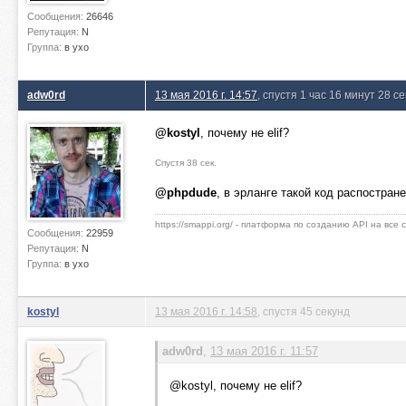
Сообщения:
26646
Репутация:
N
Группа:
в ухо
adw0rd
13 мая 2016 г. 14:57
, спустя 1 час 16 минут 28 с
@kostyl
, почему не elif?
Спустя 38 сек.
@phpdude
, в эрланге такой код распостран
https://smappi.org/ - платформа по созданию API на все
Сообщения:
22959
Репутация:
N
Группа:
в ухо
kostyl
13 мая 2016 г. 14:58
, спустя 45 секунд
adw0rd
,
13 мая 2016 г. 11:57
@kostyl, почему не elif?