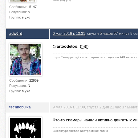
Сообщения:
5147
Репутация:
N
Группа:
в ухо
adw0rd
6 мая 2016 г. 13:31
, спустя 5 часов 57 минут 9 с
@artoodetoo
, )))))))
https://smappi.org/ - платформа по созданию API на все
Сообщения:
22959
Репутация:
N
Группа:
в ухо
technobulka
9 мая 2016 г. 11:09
, спустя 2 дня 21 час 37 минут
Что-то спамеры начали активно двигать юми.
Высокоуровневое абстрактное говно