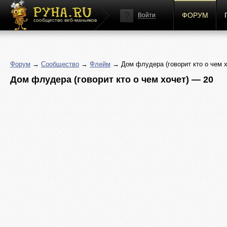
ФОРУМ
Войти
сообщество веб-маньяков
Форум
→
Сообщество
→
Флейм
→ Дом флудера (говорит кто о чем х
Дом флудера (говорит кто о чем хочет) — 20