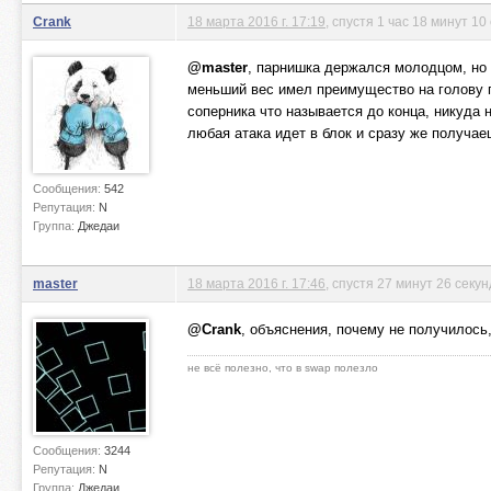
Crank
18 марта 2016 г. 17:19
, спустя 1 час 18 минут 10
@master
, парнишка держался молодцом, но 
меньший вес имел преимущество на голову п
соперника что называется до конца, никуда 
любая атака идет в блок и сразу же получаеш
Сообщения:
542
Репутация:
N
Группа:
Джедаи
master
18 марта 2016 г. 17:46
, спустя 27 минут 26 секун
@Crank
, объяснения, почему не получилось
не всё полезно, что в swap полезло
Сообщения:
3244
Репутация:
N
Группа:
Джедаи