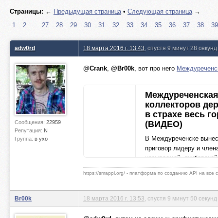
Страницы:
←
Предыдущая страница
•
Следующая страница
→
1
2
...
27
28
29
30
31
32
33
34
35
36
37
38
39
adw0rd
18 марта 2016 г. 13:43
, спустя 9 минут 28 секунд
@Crank
,
@Br00k
, вот про него
Междуреченск
Междуреченска
коллекторов де
в страхе весь г
Сообщения:
22959
(ВИДЕО)
Репутация:
N
В Междуреченске выне
Группа:
в ухо
приговор лидеру и член
называемой, якубовской
группировки.
https://smappi.org/ - платформа по созданию API на все
city-n.ru
Br00k
18 марта 2016 г. 13:53
, спустя 9 минут 50 секунд