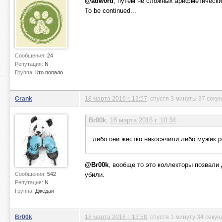
@adw0rd
, путем не сложных арифметически
To be continued...
Сообщения:
24
Репутация:
N
Группа:
Кто попало
Crank
18 марта 2016 г. 13:57
, спустя 3 минуты 37 секу
Br00k
,
18 марта 2016 г. 10:34
либо они жестко накосячили либо мужик р
@Br00k
, вообще то это коллекторы позвали
Сообщения:
542
убили.
Репутация:
N
Группа:
Джедаи
Br00k
18 марта 2016 г. 13:58
, спустя 1 минуту 34 секу