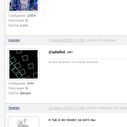
Сообщения:
22959
Репутация:
N
Группа:
в ухо
master
18 марта 2016 г. 17:50
, спустя 44 секунды
@adw0rd
, нет
не всё полезно, что в swap полезло
Сообщения:
3244
Репутация:
N
Группа:
Джедаи
Sinkler
18 марта 2016 г. 17:54
, спустя 4 минуты 38 секу
я так и не понял за кого вы