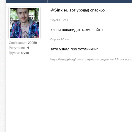
@Sinkler
, вот уроды) спасибо
Спустя 9 сек.
хиппи ненавидят такие сайты
Спустя 20 сек.
Сообщения:
22959
Репутация:
N
зато узнал про хотлинкинг
Группа:
в ухо
https://smappi.org/ - платформа по созданию API на все