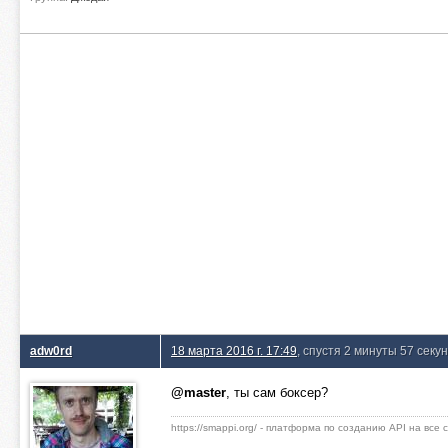
adw0rd
18 марта 2016 г. 17:49
, спустя 2 минуты 57 секу
@master
, ты сам боксер?
https://smappi.org/ - платформа по созданию API на все