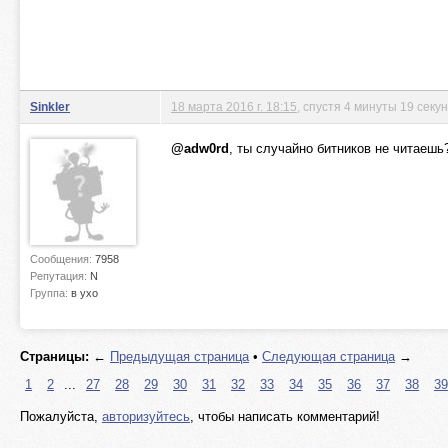
Sinkler
18 марта 2016 г. 18:15
, спустя 4 минуты 19 секу
@adw0rd
, ты случайно битников не читаешь
Сообщения:
7958
Репутация:
N
Группа:
в ухо
Страницы:
←
Предыдущая страница
•
Следующая страница
→
1
2
...
27
28
29
30
31
32
33
34
35
36
37
38
39
Пожалуйста,
авторизуйтесь
, чтобы написать комментарий!