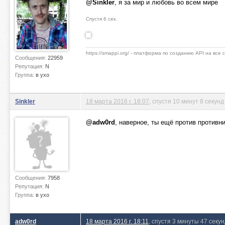
@Sinkler
, я за мир и любовь во всем мире
Спустя 6 сек.
https://smappi.org/ - платформа по созданию API на все
Сообщения:
22959
Репутация:
N
Группа:
в ухо
Sinkler
18 марта 2016 г. 18:07
, спустя 10 минут 8 секунд
@adw0rd
, наверное, ты ещё против противн
Сообщения:
7958
Репутация:
N
Группа:
в ухо
adw0rd
18 марта 2016 г. 18:11
, спустя 3 минуты 47 секу