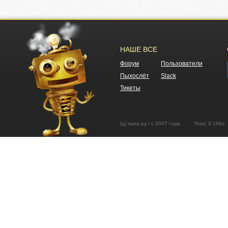
НАШЕ ВСЕ
Форум
Пользователи
Пыхослёт
Slack
Тикеты
(ц) пыха.ру / с 2007 года Total: 0.19