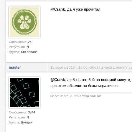
@Crank
, да я уже прочитал.
Сообщения:
24
Репутация:
N
Группа:
Кто попало
master
18 марта 2016 г. 16:00
, спустя 2 часа 1 минуту 5
@Crank
, любопытен бой на восьмой минуте, 
при этом абсолютно безыницыативен.
не всё полезно, что в swap полезло
Сообщения:
3244
Репутация:
N
Группа:
Джедаи