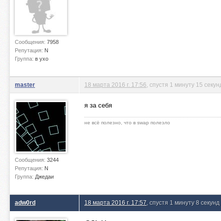
Сообщения:
7958
Репутация:
N
Группа:
в ухо
master
18 марта 2016 г. 17:56
, спустя 1 минуту 15 секун
я за себя
не всё полезно, что в swap полезло
Сообщения:
3244
Репутация:
N
Группа:
Джедаи
adw0rd
18 марта 2016 г. 17:57
, спустя 1 минуту 8 секунд