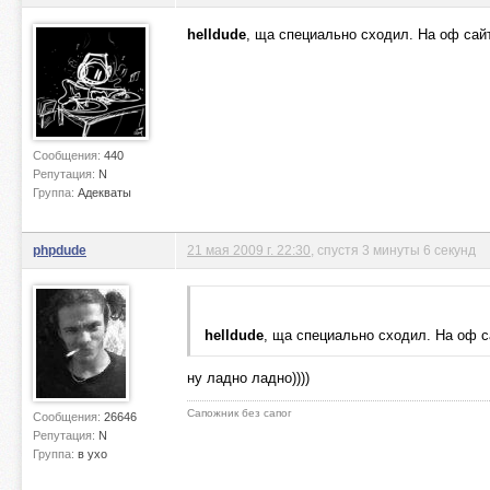
helldude
, ща специально сходил. На оф сайте
Сообщения:
440
Репутация:
N
Группа:
Адекваты
phpdude
21 мая 2009 г. 22:30
, спустя 3 минуты 6 секунд
helldude
, ща специально сходил. На оф са
ну ладно ладно))))
Сапожник без сапог
Сообщения:
26646
Репутация:
N
Группа:
в ухо