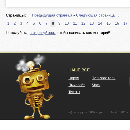
Страницы:
←
Предыдущая страница
•
Следующая страница
→
1
2
3
4
5
6
7
8
9
10
11
12
13
14
15
16
17
Пожалуйста,
авторизуйтесь
, чтобы написать комментарий!
НАШЕ ВСЕ
Форум
Пользователи
Пыхослёт
Slack
Тикеты
(ц) пыха.ру / с 2007 года Total: 0.02