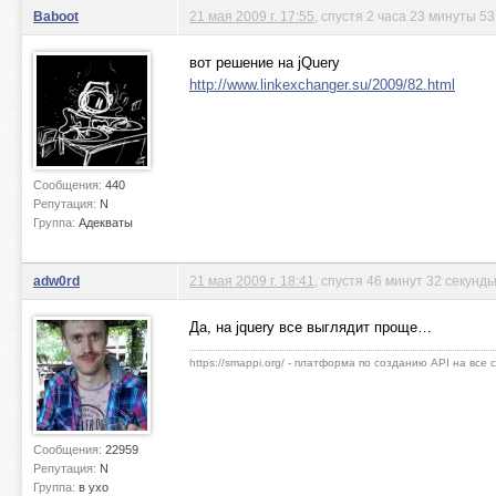
Baboot
21 мая 2009 г. 17:55
, спустя 2 часа 23 минуты 5
вот решение на jQuery
http://www.linkexchanger.su/2009/82.html
Сообщения:
440
Репутация:
N
Группа:
Адекваты
adw0rd
21 мая 2009 г. 18:41
, спустя 46 минут 32 секунд
Да, на jquery все выглядит проще…
https://smappi.org/ - платформа по созданию API на все
Сообщения:
22959
Репутация:
N
Группа:
в ухо