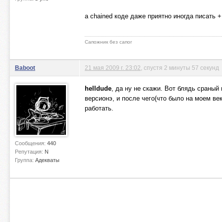
а chained коде даже приятно иногда писать 
Сапожник без сапог
Baboot
21 мая 2009 г. 23:02
, спустя 2 минуты 57 секунд
helldude
, да ну не скажи. Вот блядь сраный
версионэ, и после чего(что было на моем век
работать.
Сообщения:
440
Репутация:
N
Группа:
Адекваты