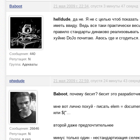
Baboot
21 мая 2009 г. 22:34
, спустя 3 минуты 47 секунд
helldude
, да не. Я не с целью чтоб показат
иметь ввиду. Ведь все таки практически весь
правило стандарты динаково реализовывать в 
хуйню DoJo почитаю. Авось где и сгодиться
Сообщения:
440
Репутация:
N
Группа:
Адекваты
phpdude
21 мая 2009 г. 22:59
, спустя 24 минуты 43 секун
Baboot
, почему бесит? бесит это разработчик
мне вот лично похуй - писать elem = docume
или $("…
второй даже предпочтительнее
Сообщения:
26646
Репутация:
N
минус только один - нестандартизация селек
Группа:
в ухо