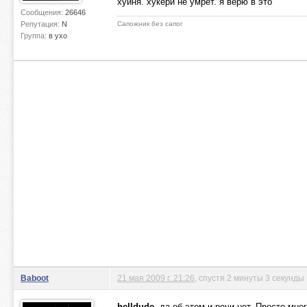
хуйня. хукери не умрет. я верю в это
Сообщения:
26646
Репутация:
N
Сапожник без сапог
Группа:
в ухо
Baboot
21 мая 2009 г. 21:26
, спустя 2 минуты 3 секунды
helldude
, да об этом и речи нет. Просто мно