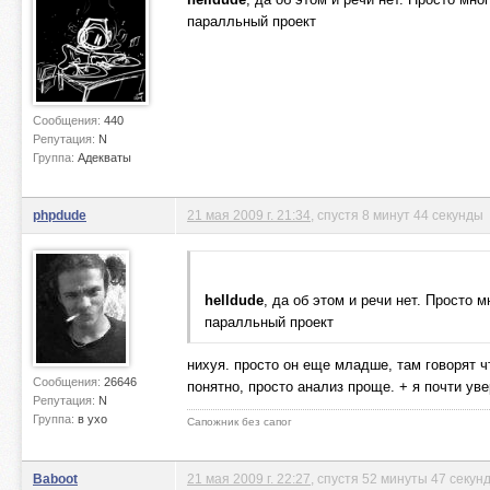
паралльный проект
Сообщения:
440
Репутация:
N
Группа:
Адекваты
phpdude
21 мая 2009 г. 21:34
, спустя 8 минут 44 секунды
helldude
, да об этом и речи нет. Просто 
паралльный проект
нихуя. просто он еще младше, там говорят чт
Сообщения:
26646
понятно, просто анализ проще. + я почти уве
Репутация:
N
Группа:
в ухо
Сапожник без сапог
Baboot
21 мая 2009 г. 22:27
, спустя 52 минуты 47 секун