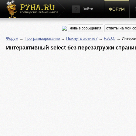
ФОРУМ
Войти
сообщество веб-маньяков
новые сообщения
ответы на мои 
Форум
→
Программирование
→
Пыхнуть хотите?
→
F.A.Q.
→ Интеракт
Интерактивный select без перезагрузки стран