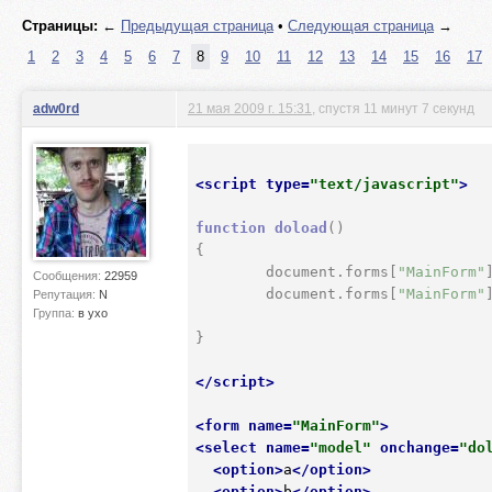
Страницы:
←
Предыдущая страница
•
Следующая страница
→
1
2
3
4
5
6
7
8
9
10
11
12
13
14
15
16
17
adw0rd
21 мая 2009 г. 15:31
, спустя 11 минут 7 секунд
<
script
type
=
"text/javascript"
>
function
doload
()
{
	document.forms[
"MainForm"
Сообщения:
22959
	document.forms[
"MainForm"
Репутация:
N
Группа:
в ухо
}

</
script
>
<
form
name
=
"MainForm"
>
<
select
name
=
"model"
onchange
=
"do
<
option
>
a
</
option
>
<
option
>
b
</
option
>