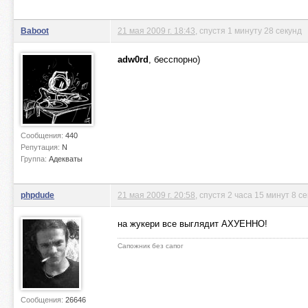
Baboot
21 мая 2009 г. 18:43
, спустя 1 минуту 28 секунд
adw0rd
, бесспорно)
Сообщения:
440
Репутация:
N
Группа:
Адекваты
phpdude
21 мая 2009 г. 20:58
, спустя 2 часа 15 минут 8 с
на жукери все выглядит АХУЕННО!
Сапожник без сапог
Сообщения:
26646