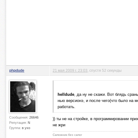
phpdude
21 мая 2009 г. 23:03
, спустя 52 секунды
helldude
, да ну не скажи. Вот блядь сра
нью версионэ, и после чего(что было на м
работать.
Сообщения:
26646
)) ты не на стройке, в программировании при
Репутация:
N
не жри
Группа:
в ухо
Сапожник без сапог