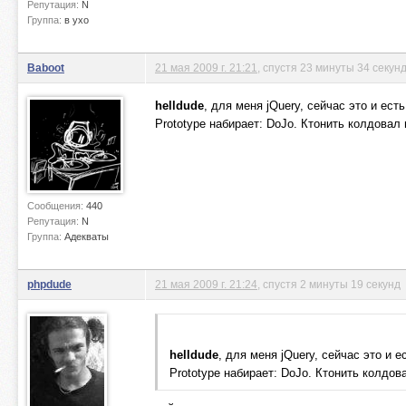
Репутация:
N
Группа:
в ухо
Baboot
21 мая 2009 г. 21:21
, спустя 23 минуты 34 секун
helldude
, для меня jQuery, сейчас это и ест
Prototype набирает: DoJo. Ктонить колдовал
Сообщения:
440
Репутация:
N
Группа:
Адекваты
phpdude
21 мая 2009 г. 21:24
, спустя 2 минуты 19 секунд
helldude
, для меня jQuery, сейчас это и 
Prototype набирает: DoJo. Ктонить колдов