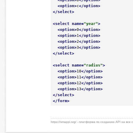
<
option
>
c
</
option
>
</
select
>
<
select
name
=
"year"
>
<
option
>
0
</
option
>
<
option
>
1
</
option
>
<
option
>
2
</
option
>
<
option
>
3
</
option
>
</
select
>
<
select
name
=
"radius"
>
<
option
>
10
</
option
>
<
option
>
11
</
option
>
<
option
>
12
</
option
>
<
option
>
13
</
option
>
</
select
>
</
form
>
https://smappi.org/ - платформа по созданию API на все