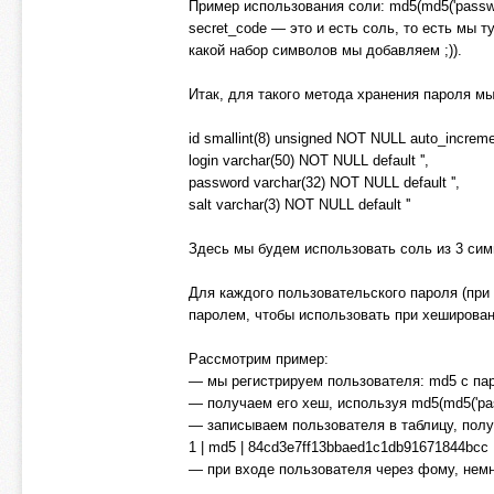
Пример использования соли: md5(md5('password
secret_code — это и есть соль, то есть мы 
какой набор символов мы добавляем ;)).
Итак, для такого метода хранения пароля м
id smallint(8) unsigned NOT NULL auto_increme
login varchar(50) NOT NULL default '',
password varchar(32) NOT NULL default '',
salt varchar(3) NOT NULL default ''
Здесь мы будем использовать соль из 3 сим
Для каждого пользовательского пароля (при 
паролем, чтобы использовать при хеширован
Рассмотрим пример:
— мы регистрируем пользователя: md5 с пар
— получаем его хеш, используя md5(md5('passw
— записываем пользователя в таблицу, пол
1 | md5 | 84cd3e7ff13bbaed1c1db91671844bcc |
— при входе пользователя через фому, немн