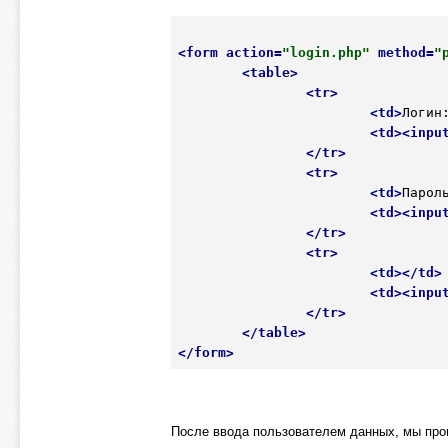
<
form
action
=
"login.php"
method
=
"
<
table
>
<
tr
>
<
td
>
Логин
<
td
>
<
inpu
</
tr
>
<
tr
>
<
td
>
Парол
<
td
>
<
inpu
</
tr
>
<
tr
>
<
td
>
</
td
>
<
td
>
<
inpu
</
tr
>
</
table
>
</
form
>
После ввода пользователем данных, мы пров