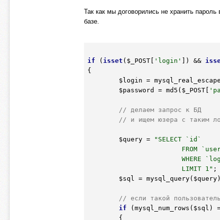
Так как мы договорились не хранить пароль 
базе.
if
 (
isset
(
$_POST
[
'login'
]) && 
iss
{

$login
 = mysql_real_escap
$password
 = md5(
$_POST
[
'p
// делаем запрос к БД
// и ищем юзера с таким л
$query
 = 
"SELECT `id`

			FROM `users`

			WHERE `login`='{$login}' AND `password`='{$password}'

			LIMIT 1"
;

$sql
 = mysql_query(
$query
// если такой пользовател
if
 (mysql_num_rows(
$sql
) 
	{
