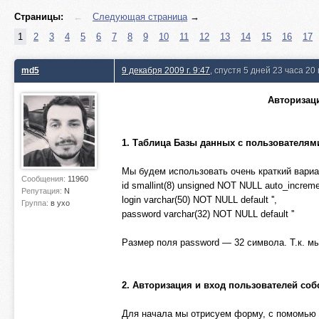
Страницы:
←
Следующая страница
→
1
2
3
4
5
6
7
8
9
10
11
12
13
14
15
16
17
md5
9 декабря 2009 г. 9:47
, спустя 5 дней 23 часа 20
Авторизац
1. Таблица Базы данных с пользователям
Мы будем использовать очень краткий вариан
Сообщения:
11960
id smallint(8) unsigned NOT NULL auto_increme
Репутация:
N
login varchar(50) NOT NULL default '',
Группа:
в ухо
password varchar(32) NOT NULL default ''
Размер поля password — 32 символа. Т.к. мы
2. Авторизация и вход пользователей соб
Для начала мы отрисуем форму, с помомью к