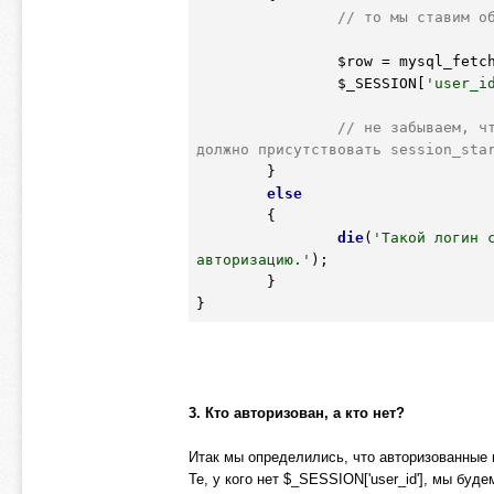
// то мы ставим о
$row
 = mysql_fetc
$_SESSION
[
'user_i
// не забываем, чт
должно присутствовать session_sta
	}

else
	{

die
(
'Такой логин 
авторизацию.'
);

	}

3. Кто авторизован, а кто нет?
Итак мы определились, что авторизованные п
Те, у кого нет $_SESSION['user_id'], мы буде