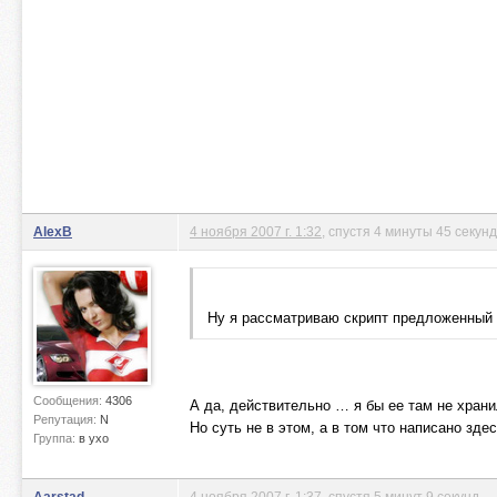
AlexB
4 ноября 2007 г. 1:32
, спустя 4 минуты 45 секунд
Ну я рассматриваю скрипт предложенный 
Сообщения:
4306
А да, действительно … я бы ее там не храни
Репутация:
N
Но суть не в этом, а в том что написано зде
Группа:
в ухо
Aarstad
4 ноября 2007 г. 1:37
, спустя 5 минут 9 секунд