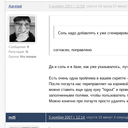
Aarstad
5 ноября 2007 г. 11:58
, спустя 19 часов 57 минут
Соль надо добавлять к уже сгенериров
Сообщения:
8
согласен, поправлено
Репутация:
N
Группа:
Кто попало
Да и соль и в базе, как уже указывалось, лу
Есть очень одна проблема в вашем скрипте 
После логаута нас переправляет на корневой
можно ставить еще одну куку "logout" и про
заполненными полями, чтобы пользователь то
Можно конечно при логауте просто удалять к
md5
5 ноября 2007 г. 12:14
, спустя 16 минут 4 секун