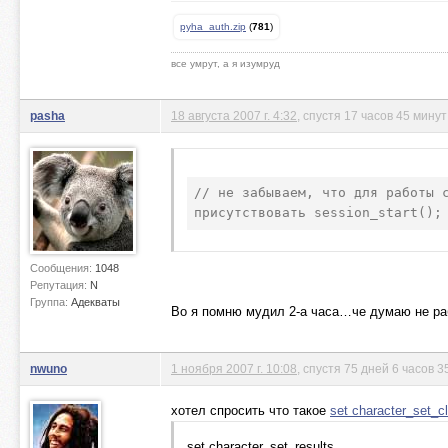
pyha_auth.zip
(
781
)
все умрут, а я изумруд
pasha
18 августа 2007 г. 4:32
, спустя 17 часов 45 минут
// не забываем, что для работы с
присутствовать session_start();
Сообщения:
1048
Репутация:
N
Группа:
Адекваты
Во я помню мудил 2-а часа…че думаю не ра
nwuno
1 ноября 2007 г. 10:08
, спустя 75 дней 6 часов 3
хотел спросить что такое
set character_set_cl
set character_set_results