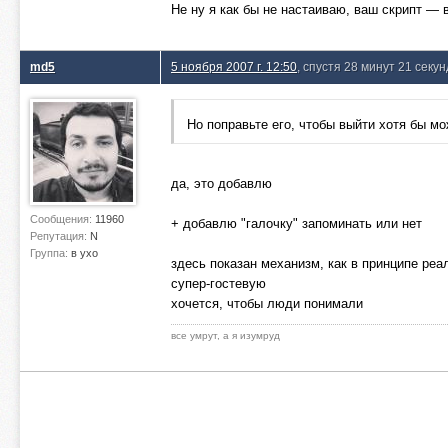
Не ну я как бы не настаиваю, ваш скрипт — 
md5
5 ноября 2007 г. 12:50
, спустя 28 минут 21 секун
Но поправьте его, чтобы выйти хотя бы м
да, это добавлю
Сообщения:
11960
+ добавлю "галочку" запоминать или нет
Репутация:
N
Группа:
в ухо
здесь показан механизм, как в принципе реал
супер-гостевую
хочется, чтобы люди понимали
все умрут, а я изумруд