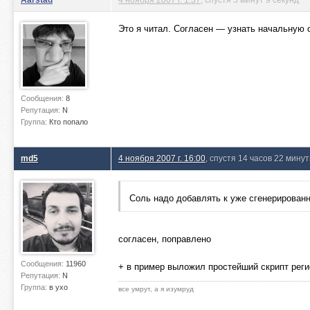
Это я читал. Согласен — узнать начальную 
Сообщения:
8
Репутация:
N
Группа:
Кто попало
md5
4 ноября 2007 г. 16:00
, спустя 14 часов 22 мину
Соль надо добавлять к уже сгенерирован
согласен, поправлено
Сообщения:
11960
+ в пример выложил простейший скрипт реги
Репутация:
N
Группа:
в ухо
все умрут, а я изумруд