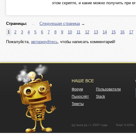
этом скрипте, и какие можно получить при е
Страницы:
←
Следующая страница
→
1
2
3
4
5
6
7
8
9
10
11
12
13
14
15
16
17
Пожалуйста,
авторизуйтесь
, чтобы написать комментарий!
НАШЕ ВСЕ
Форум
Пользователи
Пыхослёт
Slack
Тикеты
(ц) пыха.ру / с 2007 года Total: 0.02