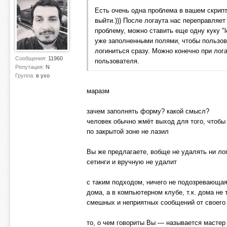
Есть очень одна проблема в вашем скрипт
выйти.))) После логаута нас переправляет
проблему, можно ставить еще одну куку "l
уже заполненными полями, чтобы пользоват
логиниться сразу. Можно конечно при лог
Сообщения:
11960
пользователя.
Репутация:
N
Группа:
в ухо
маразм
зачем заполнять форму? какой смысл?
человек обычно жмёт выход для того, чтобы 
по закрытой зоне не лазил
Вы же предлагаете, вобще не удалять ни лог
сетинги и вручную не удалит
с таким подходом, ничего не подозревающая
дома, а в компьютерном клубе, т.к. дома не 
смешных и неприятных сообщений от своего
то, о чем говориты Вы — называется мастер