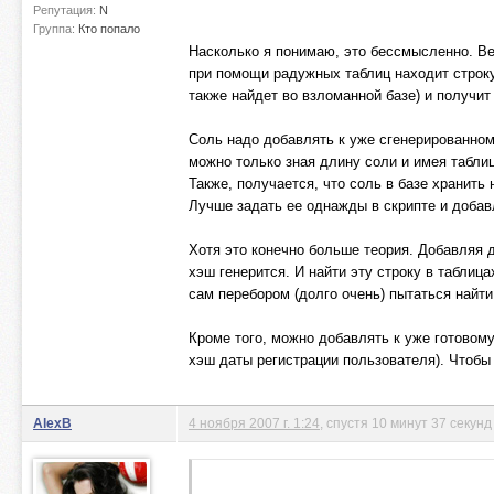
Репутация:
N
Группа:
Кто попало
Насколько я понимаю, это бессмысленно. В
при помощи радужных таблиц находит строку 
также найдет во взломанной базе) и получит
Соль надо добавлять к уже сгенерированно
можно только зная длину соли и имея таблиц
Также, получается, что соль в базе хранить 
Лучше задать ее однажды в скрипте и добав
Хотя это конечно больше теория. Добавляя 
хэш генерится. И найти эту строку в таблиц
сам перебором (долго очень) пытаться найт
Кроме того, можно добавлять к уже готовому
хэш даты регистрации пользователя). Чтобы
AlexB
4 ноября 2007 г. 1:24
, спустя 10 минут 37 секунд