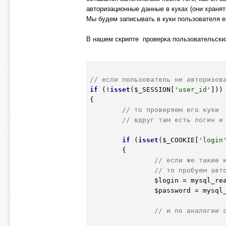
авторизационные данные в куках (они хранят
Мы будем записывать в куки пользователя ег
В нашем скрипте проверка пользовательских
// если пользователь не авторизов
if
 (!
isset
(
$_SESSION
[
'user_id'
]))

{

// то проверяем его куки
// вдруг там есть логин и
if
 (
isset
(
$_COOKIE
[
'login
	{

// если же такие 
// то пробуем авт
$login
 = mysql_re
$password
 = mysql
// и по аналогии 