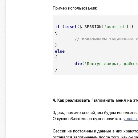
Пример использования:
if
 (
isset
(
$_SESSION
[
'user_id'
]))

{

// показываем защищенные 
else
{

die
(
'Доступ закрыт, даём 
4. Как реализовать "запомнить меня на э
Здесь, помимо сессий, мы будем использова
О куках обязательно нужно почитать
у нас в
Сессии не постоянны и данные в них хранят
оставался залогиненым после того, как он з