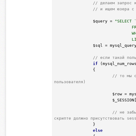
// делаем запрос 
// и ищем юзера с
$query
 = 
"SELECT `
				FROM `users`

				WHERE `login`='{$login}' AND `password`='{$password}'

		
$sql
 = mysql_quer
// если такой пол
if
 (mysql_num_row
		{

// то мы 
пользователя)
$row
 = my
$_SESSION
// не заб
скрипте должно присутствовать ses
		}

else