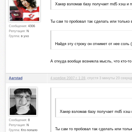
Хакер взломав базу получает md5 хэш и п
Ты сам то пробовал так сделать или только 
Сообщения:
4306
Репутация:
N
Группа:
в ухо
Найдя эту строку он отнимет от нее соль 
А откуда вообще возникла мысль, что кто-то 
Aarstad
4 ноября 2007 г. 1:28
, спустя 3 минуты 20 секунд
Хакер взломав базу получает md5 хэш 
Сообщения:
8
Репутация:
N
Ты сам то пробовал так сделать или толь
Группа:
Кто попало