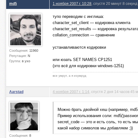
md5
1 ноября 2007 г. 10:28
, спустя 20 минут 8 секунд
тупо переводим с инглиша:
character_set_client — кодировка клиента
character_set_results — кодировка результат
collation_connection — сравнение
устанавливаются кодировки
Сообщения:
11960
Репутация:
N
или юзать SET NAMES CP1251
Группа:
в ухо
(это всё для кодировки windows-1251)
все умрут, а я изумруд
Aarstad
4 ноября 2007 г. 1:14
, спустя 2 дня 14 часов 45 
Можно брать двойной хеш (например, md5(s
Пример использования соли: md5('password' 
secret_code — это и есть соль, то есть 
какой набор символов мы добавляем ;))
Сообщения:
8