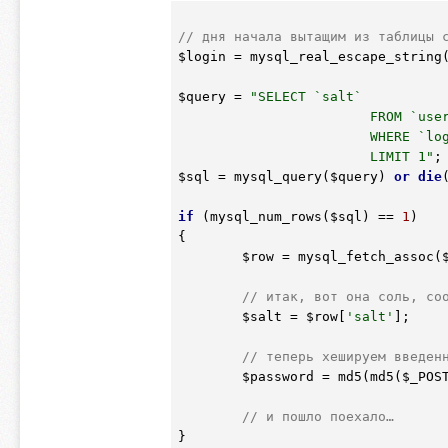
// дня начала вытащим из таблицы 
$login
 = mysql_real_escape_string
$query
 = 
"SELECT `salt`

			FROM `users`

			WHERE `login`='{$login}'

			LIMIT 1"
$sql
 = mysql_query(
$query
) 
or
die
if
 (mysql_num_rows(
$sql
) == 
1
)

{

$row
 = mysql_fetch_assoc(
// итак, вот она соль, со
$salt
 = 
$row
[
'salt'
];

// теперь хешируем введен
$password
 = md5(md5(
$_POS
// и пошло поехало…