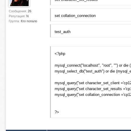
Сообщения:
26
set collation_connection
Репутация:
N
Группа:
Кто попало
test_auth
<?php
mysql_connect("localhost", "root", "") or die (
mysql_select_db("test_auth") or die (mysql_er
mysql_query("set character_set_client ='cp12
mysql_query("set character_set_results ='cp1
mysql_query("set collation_connection ='cp12
?>