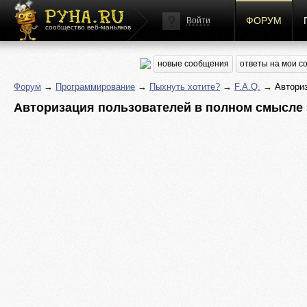
ФОРУМ
Войти
сообщество веб-маньяков
новые сообщения
ответы на мои 
Форум
→
Программирование
→
Пыхнуть хотите?
→
F.A.Q.
→ Авториз
Авторизация пользователей в полном смысле 