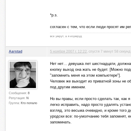
*p.s.
согласен с тем, что если люди просят им ре
все умрут, а я изумруд
Aarstad
5 ноября 2007 г. 12:22
, спустя 7 минут 58 секунд
Нет нет… девушка лет шестнадцати, должна з
кнопку выход она жать не будет. [Можно под
"запомнить меня на этом компьютере"].
Человек же выходит из приватной зоны не об
под другим именем.
Сообщения:
8
Репутация:
N
Но вы правы, если просто сделать так, как 
Группа:
Кто попало
легко исправить, надо просто удалять устан
взгляд, это весьма очевидно, и кроме того 
уродски все: по-умолчанию тебя запомнят, е
запоминать.