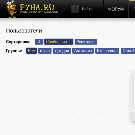
ФОРУМ
Войти
сообщество веб-маньяков
Пользователи
Сортировка:
Id
Сообщения
↑
Репутация
Группы:
Все
в ухо
Джедаи
Адекваты
Кто попало
Онлай