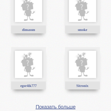
dimassm
smoke
egor4ik777
Sitronix
Показать больше