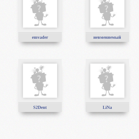
emvader
невменяемый
S2Dent
LiNa