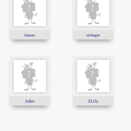
lamos
stringer
Adler
ZLOy