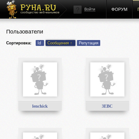
ФОРУМ
Войти
сообщество веб-маньяков
Пользователи
Сортировка:
Id
Сообщения
↑
Репутация
lenchick
3EBC