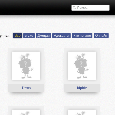
уппы:
Все
в ухо
Джедаи
Адекваты
Кто попало
Онлайн
Ursus
kiphir