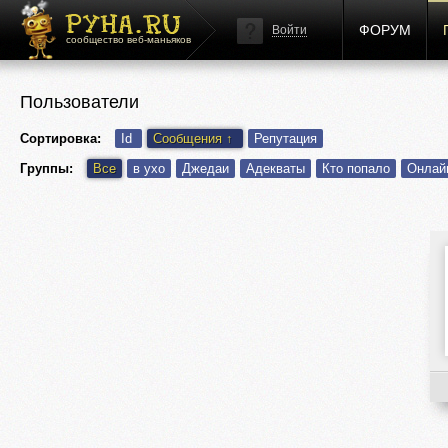
ФОРУМ
Войти
сообщество веб-маньяков
Пользователи
Сортировка:
Id
Сообщения
↑
Репутация
Группы:
Все
в ухо
Джедаи
Адекваты
Кто попало
Онлай