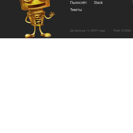
Пыхослёт
Slack
Тикеты
(ц) пыха.ру / с 2007 года Total: 0.02