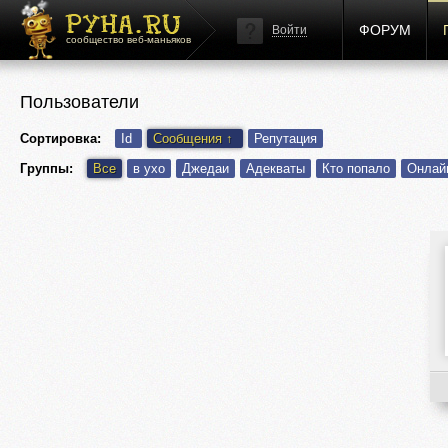
ФОРУМ
Войти
сообщество веб-маньяков
Пользователи
Сортировка:
Id
Сообщения
↑
Репутация
Группы:
Все
в ухо
Джедаи
Адекваты
Кто попало
Онлай