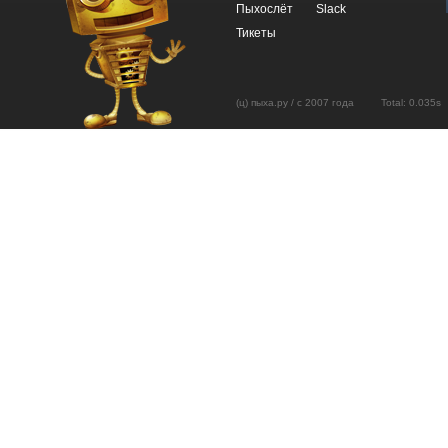
Пыхослёт
Slack
Тикеты
(ц) пыха.ру / с 2007 года Total: 0.03