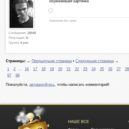
охуеннейшая картинка
Сапожник без сапог
Сообщения:
26646
Репутация:
N
Группа:
в ухо
Страницы:
←
Предыдущая страница
•
Следующая страница
→
1
2
...
16
17
18
19
20
21
22
23
24
25
26
27
28
97
98
Пожалуйста,
авторизуйтесь
, чтобы написать комментарий!
НАШЕ ВСЕ