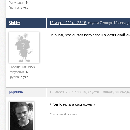
Репутация:
N
Группа:
в ухо
Sinkler
18 марта 2014 г. 23:18
, спустя 7 минут 13 секунд
не знал, что он так популярен в латинской а
Сообщения:
7958
Репутация:
N
Группа:
в ухо
phpdude
18 марта 2014 г. 23:19
, спустя 1 минуту 38 секун
@Sinkler
, ага сам охуел)
Сапожник без сапог