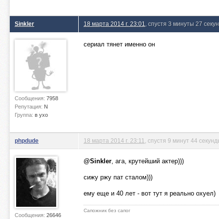
Sinkler
18 марта 2014 г. 23:01
, спустя 3 минуты 27 секу
сериал тянет именно он
Сообщения:
7958
Репутация:
N
Группа:
в ухо
phpdude
18 марта 2014 г. 23:11
, спустя 9 минут 44 секун
@Sinkler
, ага, крутейший актер)))
сижу ржу пат сталом)))
ему еще и 40 лет - вот тут я реально охуел)
Сапожник без сапог
Сообщения:
26646