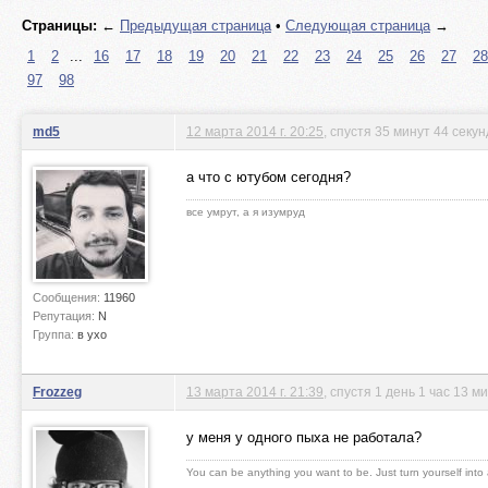
Страницы:
←
Предыдущая страница
•
Следующая страница
→
1
2
...
16
17
18
19
20
21
22
23
24
25
26
27
28
97
98
md5
12 марта 2014 г. 20:25
, спустя 35 минут 44 секу
а что с ютубом сегодня?
все умрут, а я изумруд
Сообщения:
11960
Репутация:
N
Группа:
в ухо
Frozzeg
13 марта 2014 г. 21:39
, спустя 1 день 1 час 13 м
у меня у одного пыха не работала?
You can be anything you want to be. Just turn yourself into