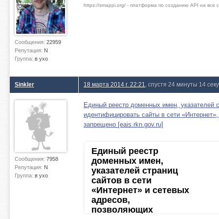
https://smappi.org/ - платформа по созданию API на все
Сообщения:
22959
Репутация:
N
Группа:
в ухо
Sinkler
18 марта 2014 г. 22:21
, спустя 24 минуты 14 сек
Единый реестр доменных имен, указателей с
идентифицировать сайты в сети «Интернет»
запрещено [eais.rkn.gov.ru]
Единый реестр
Сообщения:
7958
доменных имен,
Репутация:
N
указателей страниц
Группа:
в ухо
сайтов в сети
«Интернет» и сетевых
адресов,
позволяющих