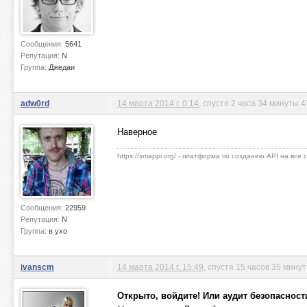
Сообщения:
5641
Репутация:
N
Группа:
Джедаи
adw0rd
14 марта 2014 г. 0:14
, спустя 2 часа 34 минуты 4
Наверное
https://smappi.org/ - платформа по созданию API на все
Сообщения:
22959
Репутация:
N
Группа:
в ухо
ivanscm
14 марта 2014 г. 15:49
, спустя 15 часов 35 мину
Открыто, войдите! Или аудит безопасност