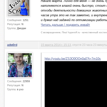
Начало марта. Лично для меня — не очень 
наполняются влагой очень быстро, стоит 
отходы деятельности домашних животных,
часов утра это не так заметно, и внутрен
и думал над задачей по оптимизации работ
Сообщения:
1251
Репутация:
N
Читать дальше / подарить инвайт
Группа:
Джедаи
С возвращением, Пiха! hyperoff.ru - качественный хостин
adw0rd
15 марта 2014 г. 15:13
, спустя 23 часа 23 минут
http://youtu.be/ZS3O0OOn0a0?t=7m10s
Сообщения:
22959
Репутация:
N
Группа:
в ухо