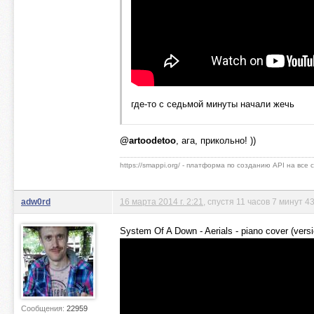
где-то с седьмой минуты начали жечь
@artoodetoo
, ага, прикольно! ))
https://smappi.org/ - платформа по созданию API на все
adw0rd
16 марта 2014 г. 2:21
, спустя 11 часов 7 минут 4
System Of A Down - Aerials - piano cover (ver
Сообщения:
22959