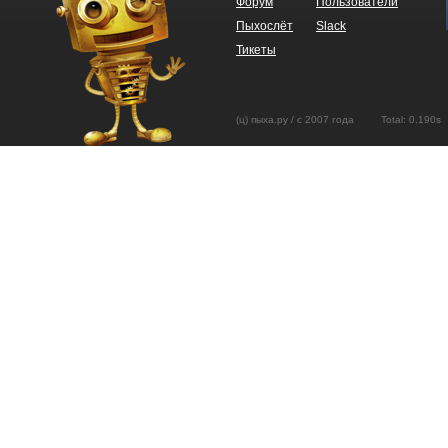
Форум
Пользователи
Пыхослёт
Slack
Тикеты
(ц) пыха.ру / с 2007 года Total: 0.19