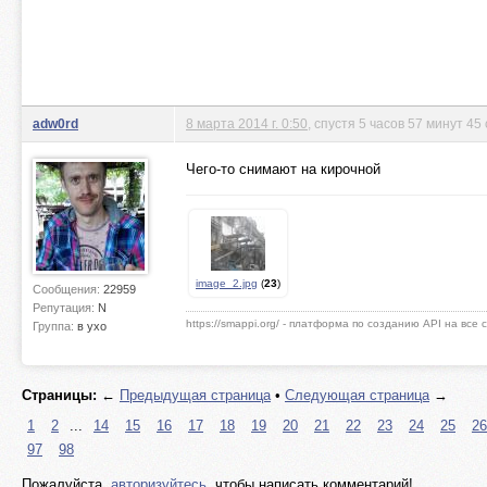
adw0rd
8 марта 2014 г. 0:50
, спустя 5 часов 57 минут 45
Чего-то снимают на кирочной
image_2.jpg
(
23
)
Сообщения:
22959
Репутация:
N
https://smappi.org/ - платформа по созданию API на все
Группа:
в ухо
Страницы:
←
Предыдущая страница
•
Следующая страница
→
1
2
...
14
15
16
17
18
19
20
21
22
23
24
25
26
97
98
Пожалуйста,
авторизуйтесь
, чтобы написать комментарий!