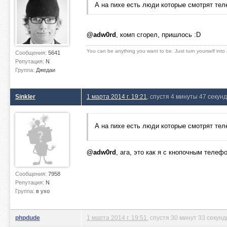
А на пихе есть люди которые смотрят теле
@adw0rd
, комп сгорел, пришлось :D
You can be anything you want to be. Just turn yourself into
Сообщения:
5641
Репутация:
N
Группа:
Джедаи
Sinkler
1 марта 2014 г. 19:21
, спустя 4 минуты 47 секунд
А на пихе есть люди которые смотрят теле
@adw0rd
, ага, это как я с кнопочным телеф
Сообщения:
7958
Репутация:
N
Группа:
в ухо
phpdude
1 марта 2014 г. 19:51
, спустя 30 минут 33 секун