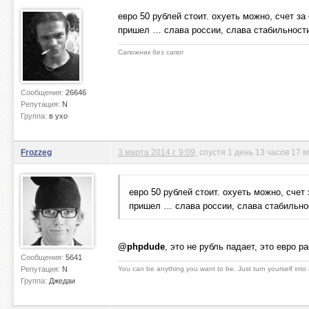
евро 50 рублей стоит. охуеть можно, счет за
пришел … слава россии, слава стабильности
Сапожник без сапог
Сообщения:
26646
Репутация:
N
Группа:
в ухо
Frozzeg
3 марта 2014 г. 9:09
, спустя 1 день 13 часов 17 
евро 50 рублей стоит. охуеть можно, счет
пришел … слава россии, слава стабильно
@phpdude
, это не рубль падает, это евро р
Сообщения:
5641
Репутация:
N
You can be anything you want to be. Just turn yourself into
Группа:
Джедаи