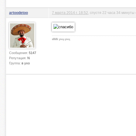
artoodetoo
7 марта 2014 г. 18:52
, спустя 22 часа 34 минуты
ιιlllιlllι унц-унц
Сообщения:
5147
Репутация:
N
Группа:
в ухо