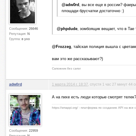
@adw0rd
, вы все еще в россии? фаеры
площади брусчатки достаточно :)
@phpdude
, зомбоящик вещает, что в Тае
Сообщения:
26646
Репутация:
N
Группа:
в ухо
@Frozzeg
, тайская полиция вышла с цветами
вам это же рассказывают?)
Сапожник без сапог
adw0rd
1 марта 2014 г. 18:37
, спустя 1 час 27 минут 44 
А на пихе есть люди которые смотрят телек? 
https://smappi.org/ - платформа по созданию API на все
Сообщения:
22959
Репутация:
N