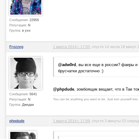
Сообщения:
22959
Репутация:
N
Группа:
в ухо
Frozzeg
1 марта 2014 г. 17:05
, спустя 14 часов 18 минут
@adw0rd
, вы все еще в россии? фаеры и
брусчатки достаточно :)
@phpdude
, зомбоящик вещает, что в Тае то
Сообщения:
5641
Репутация:
N
You can be anything you want to be. Just turn yourself into
Группа:
Джедаи
phpdude
1 марта 2014 г. 17:09
, спустя 3 минуты 53 секун