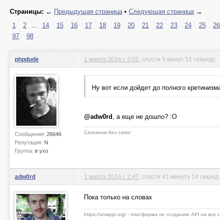
Страницы:
←
Предыдущая страница
•
Следующая страница
→
1
2
...
14
15
16
17
18
19
20
21
22
23
24
25
26
97
98
phpdude
1 марта 2014 г. 2:05
, спустя 5 минут 51 секунду
Ну вот если дойдет до полного кретинизм
@adw0rd
, а еще не дошло? :O
Сапожник без сапог
Сообщения:
26646
Репутация:
N
Группа:
в ухо
adw0rd
1 марта 2014 г. 2:47
, спустя 41 минуту 14 секунд
Пока только на словах
https://smappi.org/ - платформа по созданию API на все