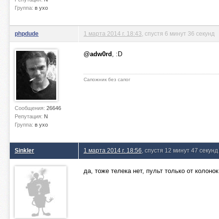
Группа:
в ухо
phpdude
1 марта 2014 г. 18:43
, спустя 6 минут 36 секунд
@adw0rd
, :D
Сапожник без сапог
Сообщения:
26646
Репутация:
N
Группа:
в ухо
Sinkler
1 марта 2014 г. 18:56
, спустя 12 минут 47 секунд
да, тоже телека нет, пульт только от колоно