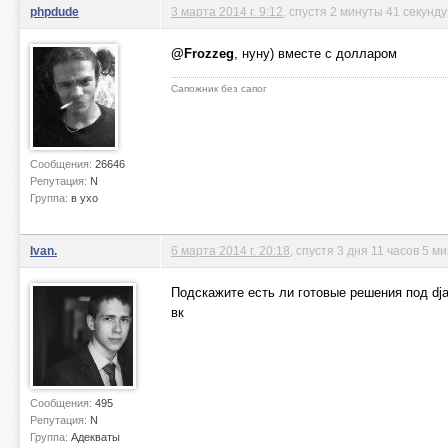
phpdude
3 марта 2014 г. 9:12
, спустя 2 минуты 41 секунду
@Frozzeg
, нуну) вместе с долларом
Сапожник без сапог
Сообщения:
26646
Репутация:
N
Группа:
в ухо
Ivan.
6 марта 2014 г. 20:18
, спустя 3 дня 11 часов 5 м
Подскажите есть ли готовые решения под dja
вк
Сообщения:
495
Репутация:
N
Группа:
Адекваты