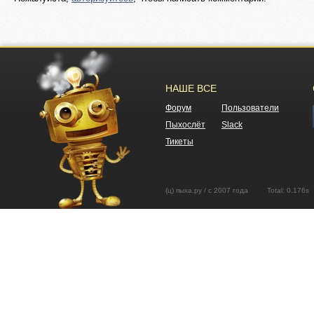
НАШЕ ВСЕ
Форум
Пользователи
Пыхослёт
Slack
Тикеты
(ц) пыха.ру / с 2007 года Total: 0.17