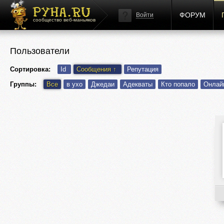
ФОРУМ
Войти
сообщество веб-маньяков
Пользователи
Сортировка:
Id
Сообщения
↑
Репутация
Группы:
Все
в ухо
Джедаи
Адекваты
Кто попало
Онлай