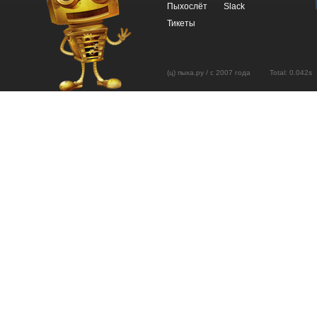
Пыхослёт
Slack
Тикеты
(ц) пыха.ру / с 2007 года Total: 0.04