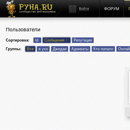
ФОРУМ
Войти
сообщество веб-маньяков
Пользователи
Сортировка:
Id
Сообщения
↑
Репутация
Группы:
Все
в ухо
Джедаи
Адекваты
Кто попало
Онлай