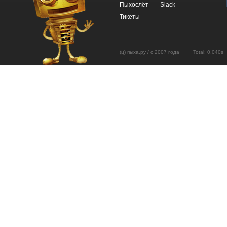
Пыхослёт
Slack
Тикеты
(ц) пыха.ру / с 2007 года Total: 0.04