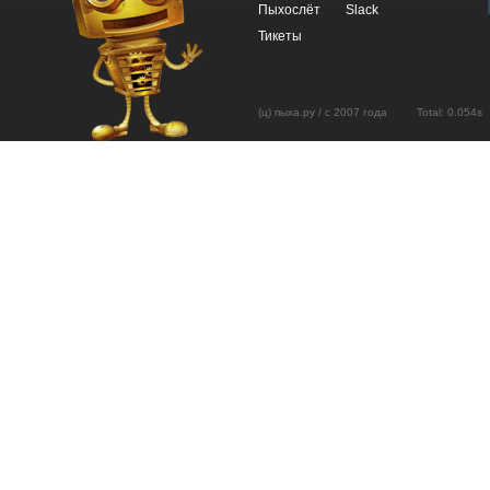
Пыхослёт
Slack
Тикеты
(ц) пыха.ру / с 2007 года Total: 0.05