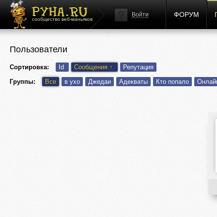
ФОРУМ
Войти
сообщество веб-маньяков
Пользователи
Сортировка:
Id
Сообщения
↑
Репутация
Группы:
Все
в ухо
Джедаи
Адекваты
Кто попало
Онлай