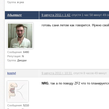
Группа:
в ухо
Абырвалг
9 августа 2011 г. 1:42
, спустя 1 час 58 минут 49 
готовь сани летом как говорится. Нужно сво
Сообщения:
6480
Репутация:
N
Группа:
Джедаи
kostyl
9 августа 2011 г. 10:31
, спустя 8 часов 49 минут
NRG
, так а по поводу ZF2 что то планируетс
Сообщения:
5210