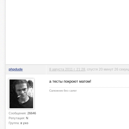
phpdude
8 августа 2011 г. 21:28
, спустя 20 минут 26 секун
а тесты покроют матом!
Сапожник без сапог
Сообщения:
26646
Репутация:
N
Группа:
в ухо