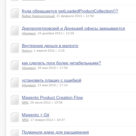
Куда обращается getLoadedProductCollection()?
Ваймс Каменнолицый
, 21 февраля 2013 г. 12:59
Днепропетровский и Донецкий офисы закрываются
Абырвалг
, 19 декабря 2012 г. 13:29
Внутрение деньги в магенто
Grenuy
, 1 апреля 2011 г. 2:16
как сделать логи более читабельными?
Абырвалг
, 28 мая 2010 г. 17:59
установить плашку с ошибкой
Абырвалг
, 13 мая 2010 г. 17:14
Magento Product Creation Flow
NRG
, 26 июля 2012 г. 15:58
Magento + Git
NRG
, 17 января 2012 г. 16:37
Подкиньте идею для расширения