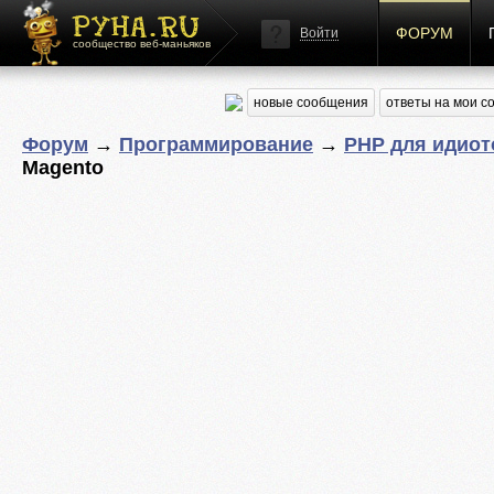
ФОРУМ
Войти
сообщество веб-маньяков
новые сообщения
ответы на мои 
Форум
→
Программирование
→
PHP для идиот
Magento