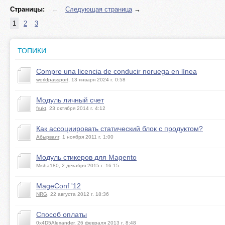
Страницы:
←
Следующая страница
→
1
2
3
ТОПИКИ
Compre una licencia de conducir noruega en línea
worldpassport
, 13 января 2024 г. 0:58
Модуль личный счет
frukt
, 23 октября 2014 г. 4:12
Как ассоциировать статический блок с продуктом?
Абырвалг
, 1 ноября 2011 г. 1:00
Модуль стикеров для Magento
Misha180
, 2 декабря 2015 г. 16:15
MageConf '12
NRG
, 22 августа 2012 г. 18:36
Способ оплаты
0x4D5Alexander
, 26 февраля 2013 г. 8:48