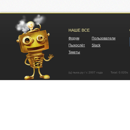
НАШЕ ВСЕ
Форум
Пользователи
Пыхослёт
Slack
Тикеты
(ц) пыха.ру / с 2007 года Total: 0.02