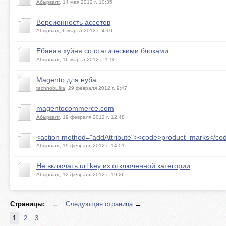
Абырвалг
, 14 мая 2012 г. 10:35
Версионность ассетов
Абырвалг
, 6 марта 2012 г. 4:10
Ебаная хуйня со статическими блоками
Абырвалг
, 16 марта 2012 г. 1:10
Magento для нуба...
technobulka
, 29 февраля 2012 г. 9:47
magentocommerce.com
Абырвалг
, 19 февраля 2012 г. 12:48
<action method="addAttribute"><code>product_marks</cod
Абырвалг
, 19 февраля 2012 г. 14:01
Не включать url key из отключенной категории
Абырвалг
, 12 февраля 2012 г. 19:26
Страницы:
←
Следующая страница
→
1
2
3