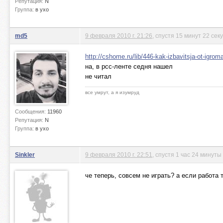
Репутация:
N
Группа:
в ухо
md5
9 февраля 2010 г. 21:26
, спустя 15 минут 22 сек
http://cshome.ru/lib/446-kak-izbavitsja-ot-igroma
на, в рсс-ленте седня нашел
не читал
все умрут, а я изумруд
Сообщения:
11960
Репутация:
N
Группа:
в ухо
Sinkler
9 февраля 2010 г. 22:51
, спустя 1 час 24 минуты
че теперь, совсем не играть? а если работа 