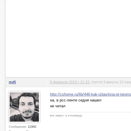
md5
9 февраля 2010 г. 21:10
, спустя 3 минуты 12 сек
http://cshome.ru/lib/446-kak-izbavitsja-ot-igroma
на, в рсс-ленте седня нашел
не читал
все умрут, а я изумруд
Сообщения:
11960