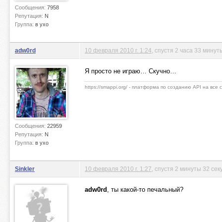
Сообщения:
7958
Репутация:
N
Группа:
в ухо
adw0rd
10 февраля 2010 г. 1:24
, спустя 2 часа 33 минут
Я просто не играю… Скучно…
https://smappi.org/ - платформа по созданию API на все
Сообщения:
22959
Репутация:
N
Группа:
в ухо
Sinkler
10 февраля 2010 г. 1:27
, спустя 2 минуты 32 се
adw0rd
, ты какой-то печальный?