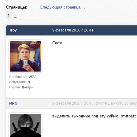
Страницы:
←
Следующая страница
→
1
2
Troy
9 февраля 2010 г. 20:41
Сабж
Сообщения:
2532
Репутация:
N
Группа:
Джедаи
NRG
9 февраля 2010 г. 20:43
, спустя 1 минуту 18 сек
выделить выходные под эту хуйню, отигратся