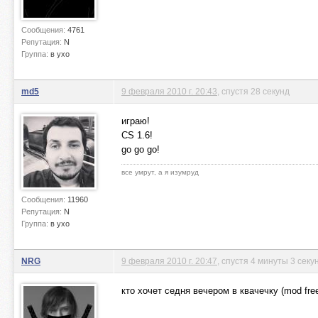
Сообщения:
4761
Репутация:
N
Группа:
в ухо
md5
9 февраля 2010 г. 20:43
, спустя 28 секунд
играю!
CS 1.6!
go go go!
все умрут, а я изумруд
Сообщения:
11960
Репутация:
N
Группа:
в ухо
NRG
9 февраля 2010 г. 20:47
, спустя 4 минуты 3 сек
кто хочет седня вечером в квачечку (mod free