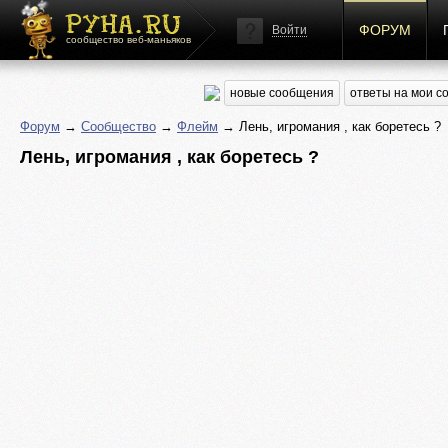
ФОРУМ
Войти
сообщество веб-маньяков
новые сообщения
ответы на мои 
Форум
→
Сообщество
→
Флейм
→ Лень, игромания , как боретесь ?
Лень, игромания , как боретесь ?