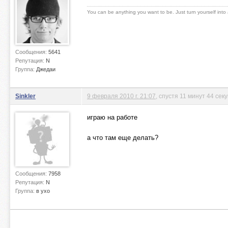
You can be anything you want to be. Just turn yourself into
Сообщения:
5641
Репутация:
N
Группа:
Джедаи
Sinkler
9 февраля 2010 г. 21:07
, спустя 11 минут 44 сек
играю на работе
а что там еще делать?
Сообщения:
7958
Репутация:
N
Группа:
в ухо