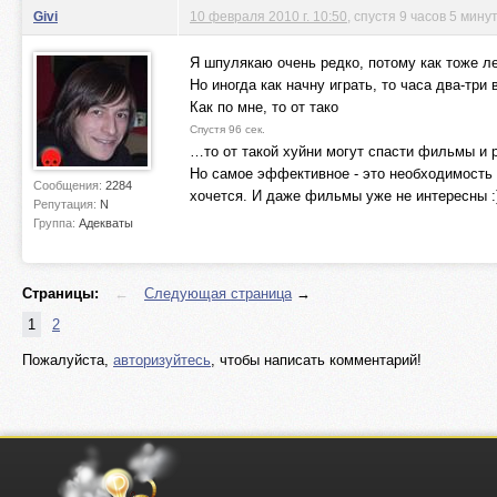
Givi
10 февраля 2010 г. 10:50
, спустя 9 часов 5 мину
Я шпулякаю очень редко, потому как тоже ле
Но иногда как начну играть, то часа два-три
Как по мне, то от тако
Спустя 96 сек.
…то от такой хуйни могут спасти фильмы и 
Но самое эффективное - это необходимость в
Сообщения:
2284
хочется. И даже фильмы уже не интересны :
Репутация:
N
Группа:
Адекваты
Страницы:
←
Следующая страница
→
1
2
Пожалуйста,
авторизуйтесь
, чтобы написать комментарий!