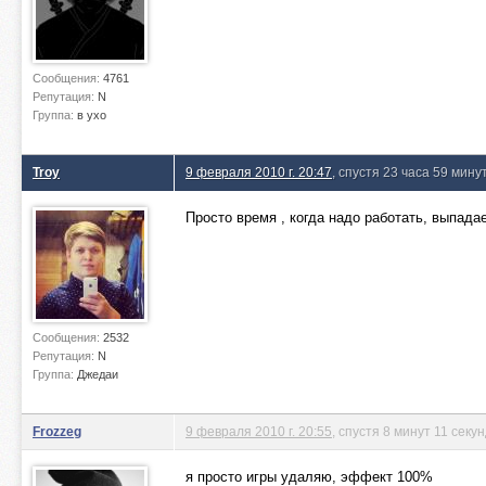
Сообщения:
4761
Репутация:
N
Группа:
в ухо
Troy
9 февраля 2010 г. 20:47
, спустя 23 часа 59 мину
Просто время , когда надо работать, выпада
Сообщения:
2532
Репутация:
N
Группа:
Джедаи
Frozzeg
9 февраля 2010 г. 20:55
, спустя 8 минут 11 секу
я просто игры удаляю, эффект 100%