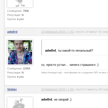
Сообщения:
7958
Репутация:
N
Группа:
в ухо
adw0rd
10 февраля 2010 г. 1:42
, спустя 14 минут 41 сек
adw0rd
, ты какой-то печальный?
хз, просто устал… ничего страшного :)
Сообщения:
22959
Репутация:
N
https://smappi.org/ - платформа по созданию API на все
Группа:
в ухо
Sinkler
10 февраля 2010 г. 1:44
, спустя 2 минуты 30 сек
adw0rd
, не хворай ;)