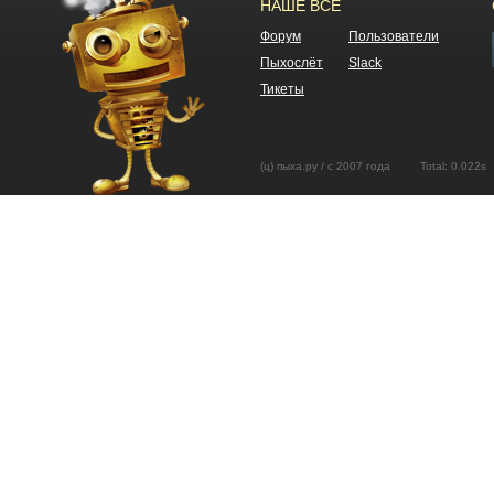
НАШЕ ВСЕ
Форум
Пользователи
Пыхослёт
Slack
Тикеты
(ц) пыха.ру / с 2007 года Total: 0.02