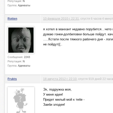
Репутация:
N
Группа:
Адекваты
Rotten
10 февраля 2010 г. 22:31
, спустя 6 часов 4 мину
я хотел в манхант недавно порубится…чето н
думаю гонки-долбиловки больше пойдут. ка
…..Кстати после тяжкого рабочего дня - лог
не пойдут((..
Сообщения:
2243
Репутация:
N
Группа:
Адекваты
Frukts
18 августа 2012 г. 22:10
, спустя 919 дней 22 час
Эх, подружка моя,
У меня идея!
Придет милый мой к тебе -
Заеби злодея!