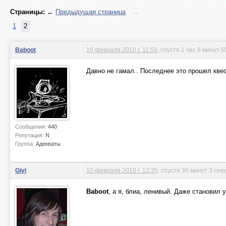
Страницы:
←
Предыдущая страница
→
1
2
Baboot
10 февраля 2010 г. 11:59
, спустя 1 час 8 минут 5
Давно не гамал.. Последнее это прошел кв
Сообщения:
440
Репутация:
N
Группа:
Адекваты
Givi
10 февраля 2010 г. 12:35
, спустя 36 минут 3 сек
Baboot
, а я, блиа, ленивый. Даже становил 