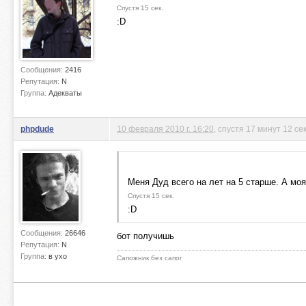
Спустя 15 сек.
:D
Сообщения:
2416
Репутация:
N
Группа:
Адекваты
phpdude
10 февраля 2010 г. 16:20
, спустя 17 минут 12 се
Меня Дуд всего на лет на 5 старше. А моя
Спустя 15 сек.
:D
Сообщения:
26646
бот получишь
Репутация:
N
Группа:
в ухо
Сапожник без сапог