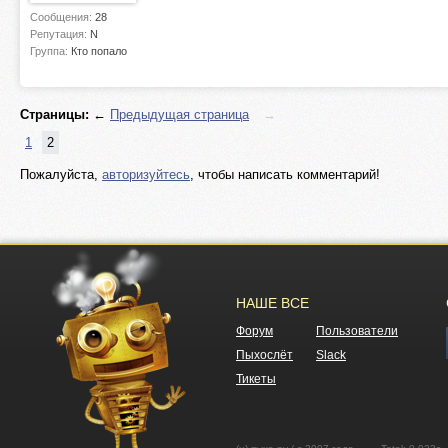
Сообщения:
28
Репутация:
N
Группа:
Кто попало
Страницы:
←
Предыдущая страница
→
1
2
Пожалуйста,
авторизуйтесь
, чтобы написать комментарий!
НАШЕ ВСЕ
Форум
Пользователи
Пыхослёт
Slack
Тикеты