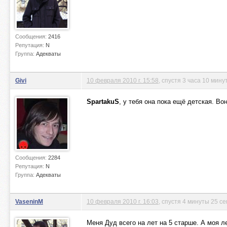
Сообщения:
2416
Репутация:
N
Группа:
Адекваты
Givi
10 февраля 2010 г. 15:58
, спустя 3 часа 10 мину
SpartakuS
, у тебя она пока ещё детская. Во
Сообщения:
2284
Репутация:
N
Группа:
Адекваты
VaseninM
10 февраля 2010 г. 16:03
, спустя 4 минуты 25 се
Меня Дуд всего на лет на 5 старше. А моя л