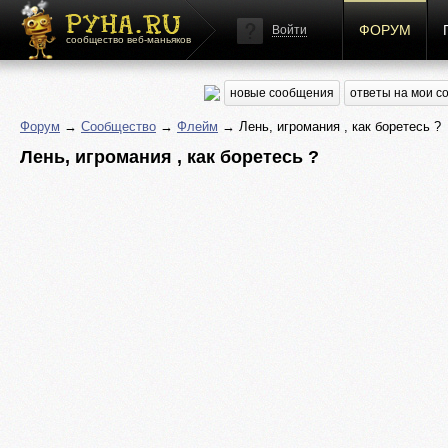
ФОРУМ
Войти
сообщество веб-маньяков
новые сообщения
ответы на мои 
Форум
→
Сообщество
→
Флейм
→ Лень, игромания , как боретесь ?
Лень, игромания , как боретесь ?