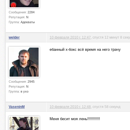
Сообщения:
2284
Репутация:
N
Группа:
Адекваты
welder
10 февраля 2010 г. 12:47
, спустя 12 минут 8 сек
ебанный х-бокс всё время на него трачу
Сообщения:
2945
Репутация:
N
Группа:
в ухо
VaseninM
10 февраля 2010 г. 12:48
, спустя 58 секунд
Меня бесит моя лень!!!!!!!!!!!