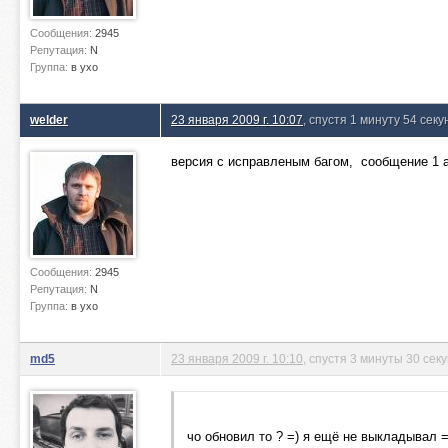
Сообщения:
2945
Репутация:
N
Группа:
в ухо
welder
23 января 2009 г. 10:07
, спустя 1 минуту 54 сек
версия с исправленым багом, сообщение 1 а
Сообщения:
2945
Репутация:
N
Группа:
в ухо
md5
23 января 2009 г. 10:10
, спустя 3 минуты 30 сек
чо обновил то ? =) я ещё не выкладывал =