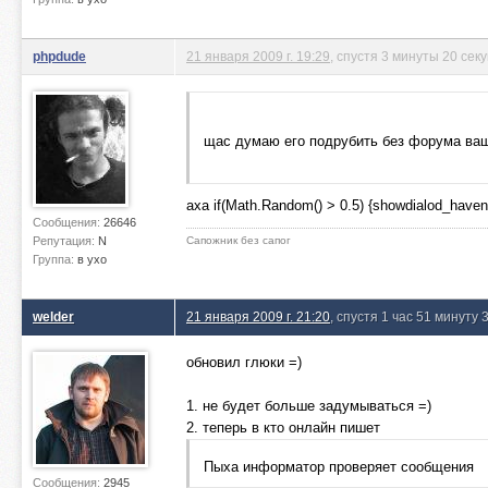
phpdude
21 января 2009 г. 19:29
, спустя 3 минуты 20 сек
щас думаю его подрубить без форума ва
аха if(Math.Random() > 0.5) {showdialod_have
Сообщения:
26646
Репутация:
N
Сапожник без сапог
Группа:
в ухо
welder
21 января 2009 г. 21:20
, спустя 1 час 51 минуту 
обновил глюки =)
1. не будет больше задумываться =)
2. теперь в кто онлайн пишет
Пыха информатор проверяет сообщения
Сообщения:
2945