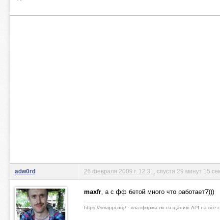
adw0rd
26 февраля 2009 г. 12:31
, спустя 29 минут 15 се
maxfr
, а с фф бетой много что работает?)))
https://smappi.org/ - платформа по созданию API на все