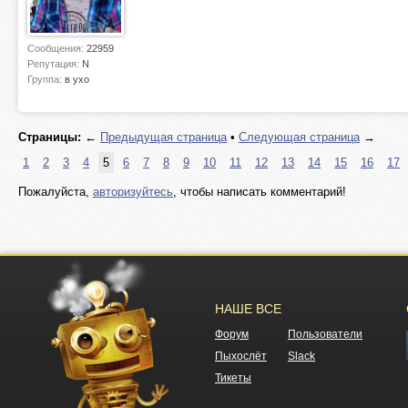
Сообщения:
22959
Репутация:
N
Группа:
в ухо
Страницы:
←
Предыдущая страница
•
Следующая страница
→
1
2
3
4
5
6
7
8
9
10
11
12
13
14
15
16
17
Пожалуйста,
авторизуйтесь
, чтобы написать комментарий!
НАШЕ ВСЕ
Форум
Пользователи
Пыхослёт
Slack
Тикеты