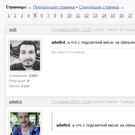
Страницы:
←
Предыдущая страница
•
Следующая страница
→
1
2
3
4
5
6
7
8
9
10
11
12
13
14
15
16
17
md5
15 января 2009 г. 13:03
, спустя 7 минут 52 секу
adw0rd
, а что с подсветкой месаг на обезья
все умрут, а я изумруд
Сообщения:
11960
Репутация:
N
Группа:
в ухо
adw0rd
15 января 2009 г. 13:08
, спустя 5 минут 7 секунд
adw0rd
, а что с подсветкой месаг на обез