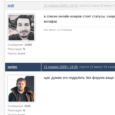
md5
21 января 2009 г. 19:15
, спустя 3 часа 25 минут 
в списке онлайн юзеров стоят статусы: с
вотафак
все умрут, а я изумруд
Сообщения:
11960
Репутация:
N
Группа:
в ухо
welder
21 января 2009 г. 19:26
, спустя 10 минут 54 сек
щас думаю его подрубить без форума ваще
Сообщения:
2945
Репутация:
N
Группа:
в ухо