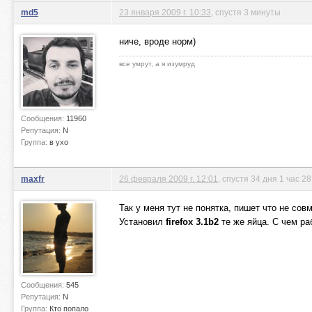
md5
23 января 2009 г. 10:33
, спустя 3 минуты
ниче, вроде норм)
все умрут, а я изумруд
Сообщения:
11960
Репутация:
N
Группа:
в ухо
maxfr
26 февраля 2009 г. 12:01
, спустя 34 дня 1 час 2
Так у меня тут не понятка, пишет что не со
Установил
firefox 3.1b2
те же яйца. С чем р
Сообщения:
545
Репутация:
N
Группа:
Кто попало