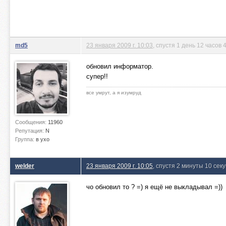
md5
23 января 2009 г. 10:03
, спустя 1 день 12 часов
обновил информатор.
супер!!
все умрут, а я изумруд
Сообщения:
11960
Репутация:
N
Группа:
в ухо
welder
23 января 2009 г. 10:05
, спустя 2 минуты 10 сек
чо обновил то ? =) я ещё не выкладывал =))