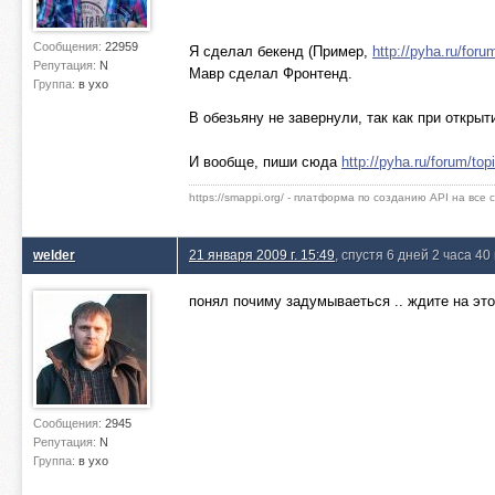
Сообщения:
22959
Я сделал бекенд (Пример,
http://pyha.ru/fo
Репутация:
N
Мавр сделал Фронтенд.
Группа:
в ухо
В обезьяну не завернули, так как при откры
И вообще, пиши сюда
http://pyha.ru/forum/top
https://smappi.org/ - платформа по созданию API на все
welder
21 января 2009 г. 15:49
, спустя 6 дней 2 часа 40
понял почиму задумываеться .. ждите на это
Сообщения:
2945
Репутация:
N
Группа:
в ухо