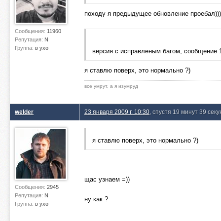
походу я предыдущее обновление проебал)))
Сообщения:
11960
Репутация:
N
Группа:
в ухо
версия с исправленым багом, сообщение 
я ставлю поверх, это нормально ?)
все умрут, а я изумруд
welder
23 января 2009 г. 10:30
, спустя 19 минут 39 секу
я ставлю поверх, это нормально ?)
щас узнаем =))
Сообщения:
2945
Репутация:
N
ну как ?
Группа:
в ухо