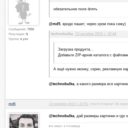
обязательное поле блять
@md5
, вроде пашет, через хром пока сижу)
Сообщения:
7958
technobulka
,
13 октября 2015 г. 19:44
Репутация:
N
Группа:
в ухо
Загрузка продукта...
Добавьте ZIP-архив каталога с файлами
А ещё нужно иконку, скрин, рекламную кар
@technobulka
, а какого размера все картинк
md5
13 октября 2015 г. 22:55
, спустя 6 минут 36 секу
@technobulka
, дай размеры картинки и где 
все умрут, а я изумруд