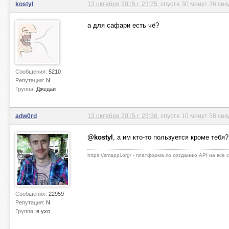
kostyl
13 октября 2015 г. 23:25
, спустя 30 минут 36 сек
а для сафари есть чё?
Сообщения:
5210
Репутация:
N
Группа:
Джедаи
adw0rd
13 октября 2015 г. 23:36
, спустя 10 минут 58 сек
@kostyl
, а им кто-то пользуется кроме тебя?
https://smappi.org/ - платформа по созданию API на все
Сообщения:
22959
Репутация:
N
Группа:
в ухо