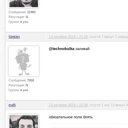
Сообщения:
11960
Репутация:
N
Группа:
в ухо
Sinkler
13 октября 2015 г. 21:26
, спустя 7 минут 7 секун
@technobulka
заливай
Сообщения:
7958
Репутация:
N
Группа:
в ухо
md5
13 октября 2015 г. 22:38
, спустя 1 час 12 минут 
обязательное поле блять