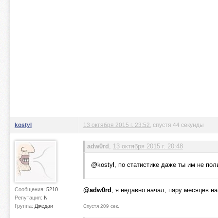
kostyl
13 октября 2015 г. 23:52
, спустя 44 секунды
adw0rd
,
13 октября 2015 г. 20:48
@kostyl, по статистике даже ты им не по
Сообщения:
5210
@adw0rd
, я недавно начал, пару месяцев н
Репутация:
N
Группа:
Джедаи
Спустя 209 сек.