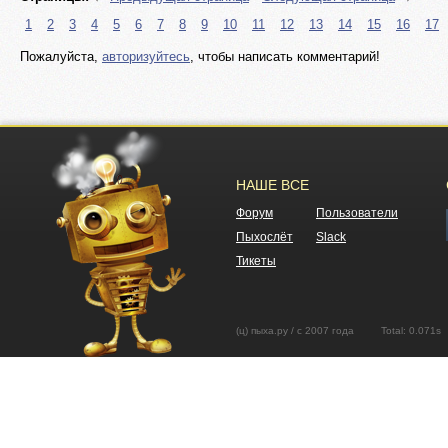
1
2
3
4
5
6
7
8
9
10
11
12
13
14
15
16
17
Пожалуйста,
авторизуйтесь
, чтобы написать комментарий!
НАШЕ ВСЕ
Форум
Пользователи
Пыхослёт
Slack
Тикеты
(ц) пыха.ру / с 2007 года Total: 0.07