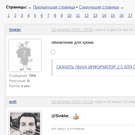
Страницы:
←
Предыдущая страница
•
Следующая страница
→
1
2
3
4
5
6
7
8
9
10
11
12
13
14
15
16
17
Sinkler
13 октября 2015 г. 20:54
, спустя 3 дня 21 час 45
обновление для хрома
СКАЧАТЬ ПЫХА ИНФОРМАТОР 2.0 ДЛЯ 
Сообщения:
7958
Репутация:
N
Группа:
в ухо
md5
13 октября 2015 г. 21:19
, спустя 25 минут 15 сек
@Sinkler
,
все умрут, а я изумруд