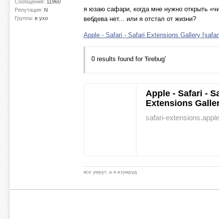
Сообщения:
11960
я юзаю сафари, когда мне нужно открыть «чи
Репутация:
N
Группа:
в ухо
вебдева нет... или я отстал от жизни?
Apple - Safari - Safari Extensions Gallery [safa
0 results found for 'firebug'
Apple - Safari - S
Extensions Galle
safari-extensions.app
все умрут, а я изумруд