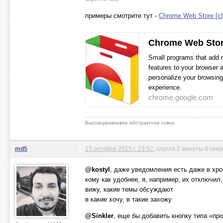
примеры смотрите тут -
Chrome Web Store [c
Chrome Web Sto
Small programs that add
features to your browser 
personalize your browsin
experience.
chrome.google.com
Высокоуровневое абстрактное говно
md5
13 октября 2015 г. 23:52
, спустя 2 минуты 8 секу
@kostyl
, даже уведомления есть даже в хро
кому как удобнее, я, например, их отключил
вижу, какие темы обсуждают
в какие хочу, в такие захожу
@Sinkler
, еще бы добавить кнопку типа «пр