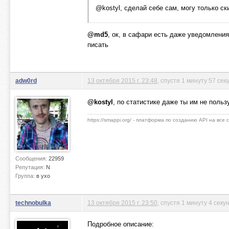
@kostyl, сделай себе сам, могу только ск
@md5
, ок, в сафари есть даже уведомления
писать
adw0rd
13 октября 2015 г. 23:48
, спустя 1 минуту 57 сек
@kostyl
, по статистике даже ты им не поль
https://smappi.org/ - платформа по созданию API на все
Сообщения:
22959
Репутация:
N
Группа:
в ухо
technobulka
13 октября 2015 г. 23:50
, спустя 1 минуту 4 секу
Подробное описание: