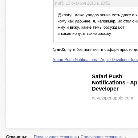
md5
,
13 октября 2015 г. 20:52
@kostyl, даже уведомления есть даже в х
кому как удобнее, я, например, их отключ
жму и вижу, какие темы обсуждают
в какие хочу, в такие захожу
@md5
, ну я без понятия, в сафари просто 
Safari Push Notifications - Apple Developer [de
Safari Push
Notifications - Ap
Developer
developer.apple.com
Страницы:
←
Предыдущая страница
•
Следующая страница
→