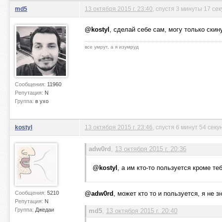
md5
13 октября 2015 г. 23:40
, спустя 3 минуты 17 се
@kostyl
, сделай себе сам, могу только скин
все умрут, а я изумруд
Сообщения:
11960
Репутация:
N
Группа:
в ухо
kostyl
13 октября 2015 г. 23:46
, спустя 6 минут 54 сек
adw0rd
,
13 октября 2015 г. 20:36
@kostyl
, а им кто-то пользуется кроме те
Сообщения:
5210
@adw0rd
, может кто то и пользуется, я не 
Репутация:
N
Группа:
Джедаи
md5
,
13 октября 2015 г. 20:40