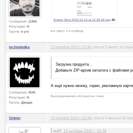
Screen Shot 2015-10-13 at 22.39.46.png
(
6
)
Сообщения:
11960
Репутация:
N
все умрут, а я изумруд
Группа:
в ухо
technobulka
13 октября 2015 г. 22:44
, спустя 5 минут 10 секу
Загрузка продукта...
Добавьте ZIP-архив каталога с файлами р
А ещё нужно иконку, скрин, рекламную картин
Сообщения:
4540
Высокоуровневое абстрактное говно
Репутация:
N
Группа:
Джедаи
Sinkler
13 октября 2015 г. 22:48
, спустя 4 минуты 29 се
md5
,
13 октября 2015 г. 19:38