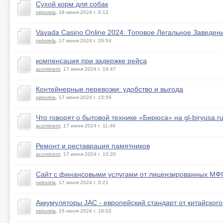
Сухой корм для собак
nekorela
, 18 июня 2024 г. 0:12
Vavada Casino Online 2024: Топовое Легальное Заведен
nekorela
, 17 июня 2024 г. 20:54
компенсация при задержке рейса
acontinent
, 17 июня 2024 г. 16:47
Контейнерные перевозки: удобство и выгода
nekorela
, 17 июня 2024 г. 15:59
Что говорят о бытовой технике «Бирюса» на gl-biryusa.r
acontinent
, 17 июня 2024 г. 11:46
Ремонт и реставрация памятников
acontinent
, 17 июня 2024 г. 10:20
Сайт с финансовыми услугами от лицензированных МФ
nekorela
, 17 июня 2024 г. 0:21
Аккумуляторы JAC - европейский стандарт от китайског
nekorela
, 16 июня 2024 г. 18:02