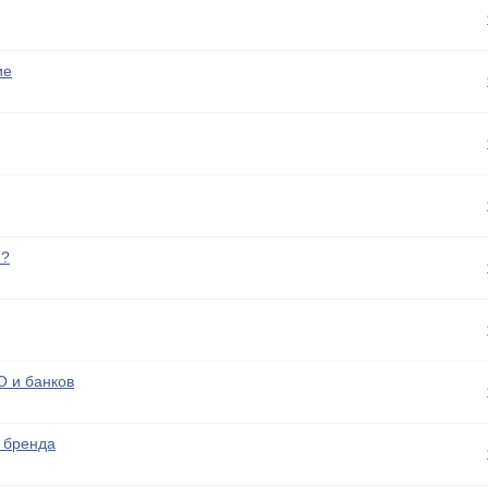
ие
u?
О и банков
о бренда