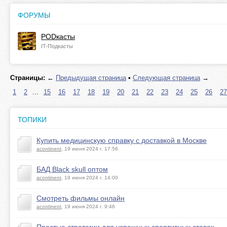
ФОРУМЫ
PODкасты
IT-Подкасты
Страницы:
←
Предыдущая страница
•
Следующая страница
→
1
2
...
15
16
17
18
19
20
21
22
23
24
25
26
27
ТОПИКИ
Купить медицинскую справку с доставкой в Москве
acontinent
, 19 июня 2024 г. 17:56
БАД Black skull оптом
acontinent
, 19 июня 2024 г. 14:00
Cмотреть фильмы онлайн
acontinent
, 19 июня 2024 г. 9:46