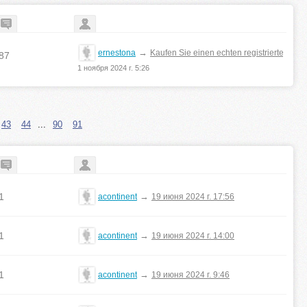
→
ernestona
Kaufen Sie einen echten registrierten Füh
87
1 ноября 2024 г. 5:26
43
44
...
90
91
1
→
acontinent
19 июня 2024 г. 17:56
1
→
acontinent
19 июня 2024 г. 14:00
1
→
acontinent
19 июня 2024 г. 9:46