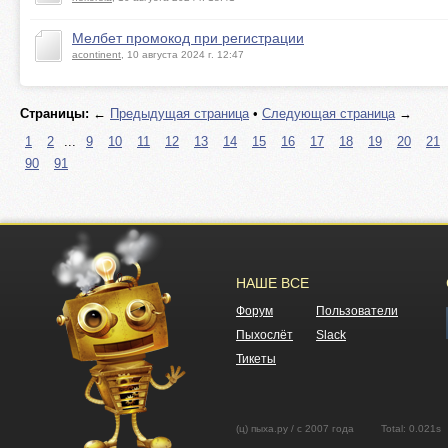
Мелбет промокод при регистрации
acontinent
, 10 августа 2024 г. 12:47
Страницы:
←
Предыдущая страница
•
Следующая страница
→
1
2
...
9
10
11
12
13
14
15
16
17
18
19
20
21
90
91
НАШЕ ВСЕ
Форум
Пользователи
Пыхослёт
Slack
Тикеты
(ц) пыха.ру / с 2007 года Total: 0.02