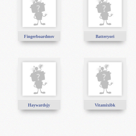
Fingerboardmsv
Batteryori
Haywardsjy
Vitamixibk