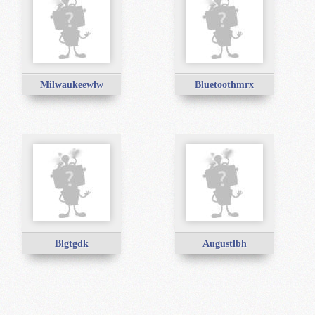
Milwaukeewlw
Bluetoothmrx
Blgtgdk
Augustlbh