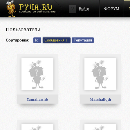
ФОРУМ
Войти
сообщество веб-маньяков
Пользователи
Сортировка:
Id
Сообщения
↑
Репутация
Yamahawhb
Marshallqdi