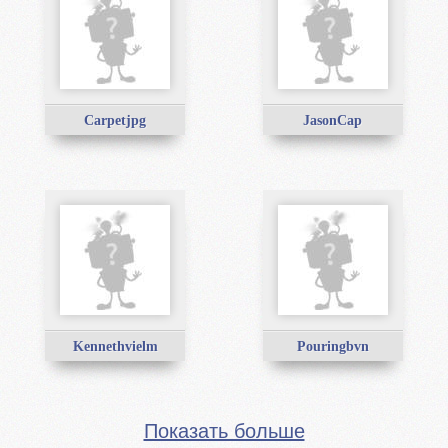
Carpetjpg
JasonCap
Kennethvielm
Pouringbvn
Показать больше