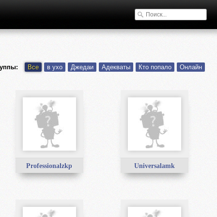
уппы:
Все
в ухо
Джедаи
Адекваты
Кто попало
Онлайн
Professionalzkp
Universalamk