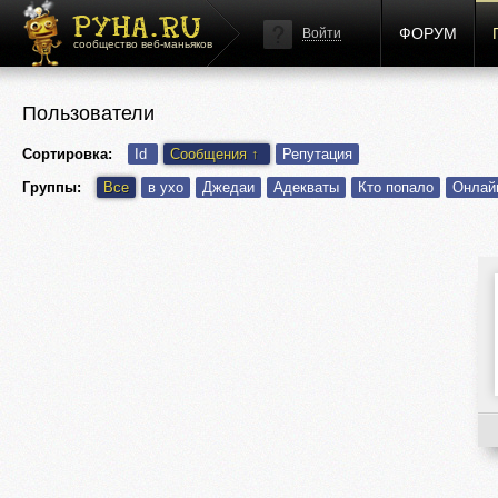
ФОРУМ
Войти
сообщество веб-маньяков
Пользователи
Сортировка:
Id
Сообщения
↑
Репутация
Группы:
Все
в ухо
Джедаи
Адекваты
Кто попало
Онлай