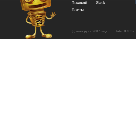
Пыхослёт
Slack
Тикеты
(ц) пыха.ру / с 2007 года Total: 0.03