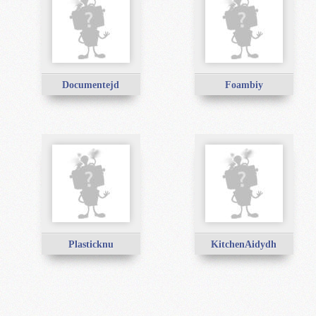
Documentejd
Foambiy
Plasticknu
KitchenAidydh