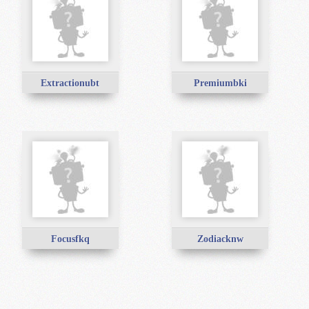
Extractionubt
Premiumbki
Focusfkq
Zodiacknw