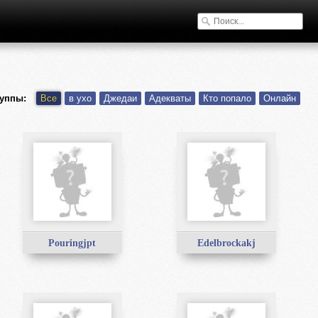
уппы:
Все
в ухо
Джедаи
Адекваты
Кто попало
Онлайн
Pouringjpt
Edelbrockakj