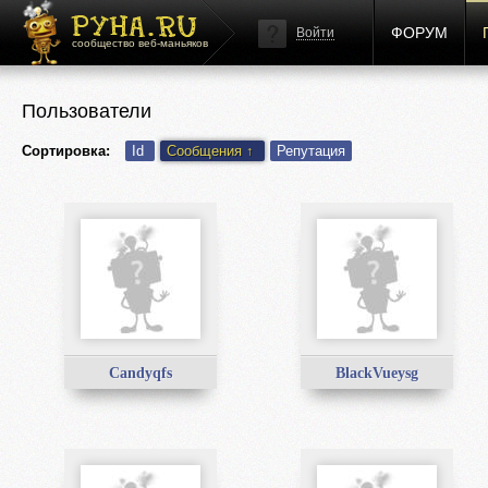
ФОРУМ
Войти
сообщество веб-маньяков
Пользователи
Сортировка:
Id
Сообщения
↑
Репутация
Candyqfs
BlackVueysg