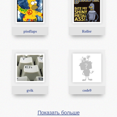
pissflaps
Roller
gvik
code9
Показать больше