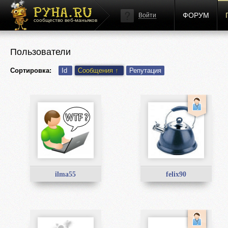
ФОРУМ
Войти
сообщество веб-маньяков
Пользователи
Сортировка:
Id
Сообщения
↑
Репутация
ilma55
felix90