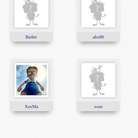
Batler
aba90
XoxMa
wats