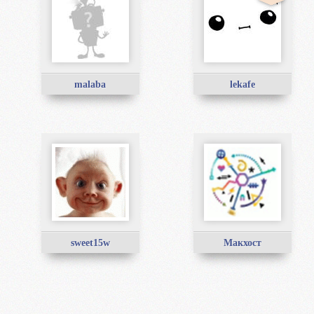
malaba
lekafe
sweet15w
Макхост