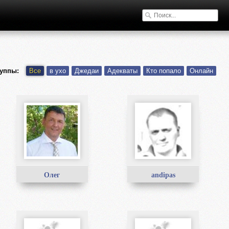
уппы:
Все
в ухо
Джедаи
Адекваты
Кто попало
Онлайн
Олег
andipas