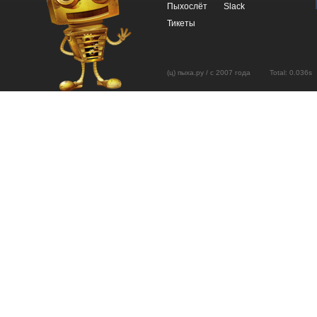
Пыхослёт
Slack
Тикеты
(ц) пыха.ру / с 2007 года Total: 0.03