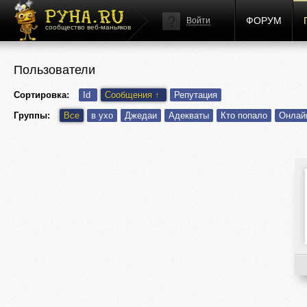
ФОРУМ
Войти
сообщество веб-маньяков
Пользователи
Сортировка:
Id
Сообщения
↑
Репутация
Группы:
Все
в ухо
Джедаи
Адекваты
Кто попало
Онлай