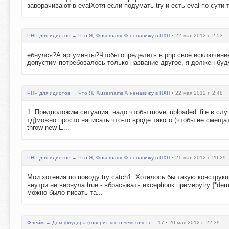
заворачивают в evalХотя если подумать try и есть eval по сути 
PHP для идиотов
→
Что Я, %username% ненавижу в ПХП
• 22 мая 2012 г. 2:53
ебнулся?А аргументы?Чтобы определить в php своё исключение,
допустим потребовалось только название другое, я должен буду
PHP для идиотов
→
Что Я, %username% ненавижу в ПХП
• 22 мая 2012 г. 2:48
1. Предположим ситуация: надо чтобы move_uploaded_file в сл
тд)можно просто написать что-то вроде такого (чтобы не смещать 
throw new E...
PHP для идиотов
→
Что Я, %username% ненавижу в ПХП
• 21 мая 2012 г. 20:29
Мои хотения по поводу try catch1. Хотелось бы такую конструк
внутри не вернула true - вбрасывать exceptionк примеруtry {*dem
можно было писать та...
Флейм
→
Дом флудера (говорит кто о чем хочет) — 17
• 20 мая 2012 г. 22:39