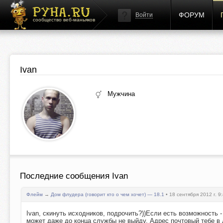
ФОРУМ
Войти
сообщество веб-маньяков
Ivan
Мужчина
Последние сообщения Ivan
Флейм
→
Дом флудера (говорит кто о чем хочет) — 18.1
• 18 сентября 2012 г. 9
Ivan, скинуть исходников, подрочить?))Если есть возможность -
может даже до конца службы не выйду. Адрес почтовый тебе в 