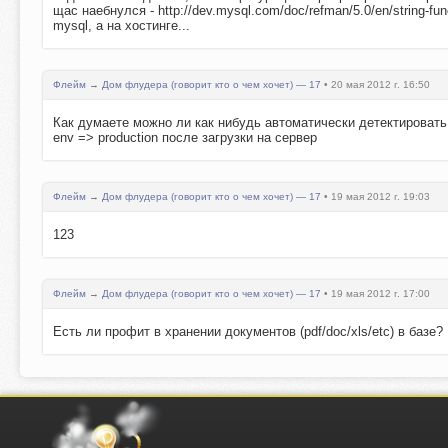
щас наебнулся - http://dev.mysql.com/doc/refman/5.0/en/string-
mysql, а на хостинге...
Флейм
→
Дом флудера (говорит кто о чем хочет) — 17
• 20 мая 2012 г. 16:50
Как думаете можно ли как нибудь автоматически детектировать 
env => production после загрузки на сервер
Флейм
→
Дом флудера (говорит кто о чем хочет) — 17
• 19 мая 2012 г. 19:03
123
Флейм
→
Дом флудера (говорит кто о чем хочет) — 17
• 19 мая 2012 г. 17:00
Есть ли профит в хранении документов (pdf/doc/xls/etc) в базе?