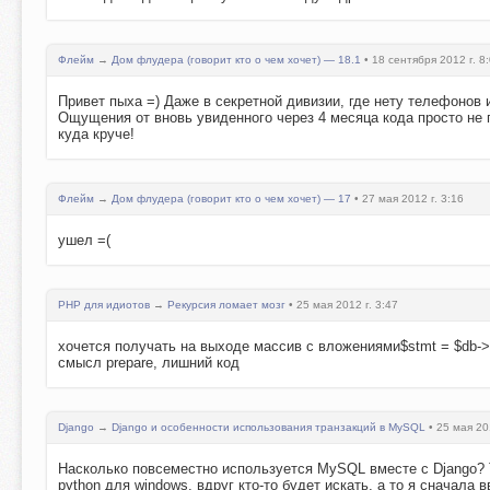
Флейм
→
Дом флудера (говорит кто о чем хочет) — 18.1
• 18 сентября 2012 г. 8
Привет пыха =) Даже в секретной дивизии, где нету телефонов 
Ощущения от вновь увиденного через 4 месяца кода просто не п
куда круче!
Флейм
→
Дом флудера (говорит кто о чем хочет) — 17
• 27 мая 2012 г. 3:16
ушел =(
PHP для идиотов
→
Рекурсия ломает мозг
• 25 мая 2012 г. 3:47
хочется получать на выходе массив с вложениями$stmt = $db->prepa
смысл prepare, лишний код
Django
→
Django и особенности использования транзакций в MySQL
• 25 мая 201
Насколько повсеместно используется MySQL вместе с Django? Т
python для windows, вдруг кто-то будет искать, а то я сначала в