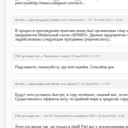
реестромhttp://www.codegood.com/arch...
Флейм
→
Дом флудера (говорит кто о чем хочет) — 17
• 24 мая 2012 г. 13:01
В процессе прохождения практики мною был организован сбор 
предприятия Мебельный салон «БРАВО». Данное предприятие з
задействованы следующие программы (перечислить)...
PHP для идиотов
→
Проблемы с eval()
• 22 мая 2012 г. 17:57
Подскажите, пожалуйста, где моя ошибка. Спасибов днк
Флейм
→
Двухподвесный велик: есть прикол?
• 22 мая 2012 г. 17:55
Будут ноги уставать быстро, в гору особенно, лишний вес, есл
Существенного эффекта нету, по крайней мере в пределах горо
PHP для идиотов
→
Что Я, %username% ненавижу в ПХП
• 22 мая 2012 г. 3:26
Хотя это везде так, не только в phpВ Perl вот с исключениями 