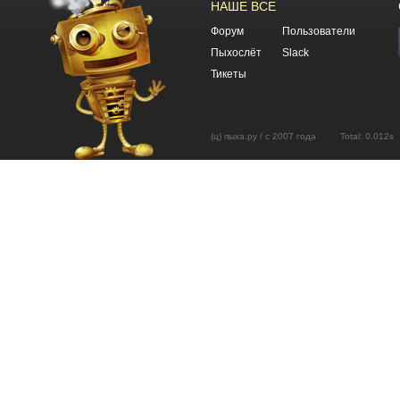
НАШЕ ВСЕ
Форум
Пользователи
Пыхослёт
Slack
Тикеты
(ц) пыха.ру / с 2007 года Total: 0.01