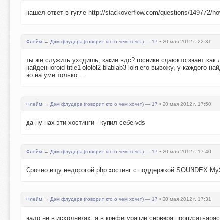
нашел ответ в гугле http://stackoverflow.com/questions/149772/how
Флейм
→
Дом флудера (говорит кто о чем хочет) — 17
• 20 мая 2012 г. 22:31
ты же служить уходишь, какие вдс? госники сдаюкто знает как л
найденногоid title1 ololol2 blablab3 lolя его вывожу, у каждого 
но на уме только ...
Флейм
→
Дом флудера (говорит кто о чем хочет) — 17
• 20 мая 2012 г. 17:50
да ну нах эти хостинги - купил себе vds
Флейм
→
Дом флудера (говорит кто о чем хочет) — 17
• 20 мая 2012 г. 17:40
Срочно ищу недорогой php хостинг с поддержкой SOUNDEX M
Флейм
→
Дом флудера (говорит кто о чем хочет) — 17
• 20 мая 2012 г. 17:31
надо не в исходниках, а в конфигурации сервера прописатьapac