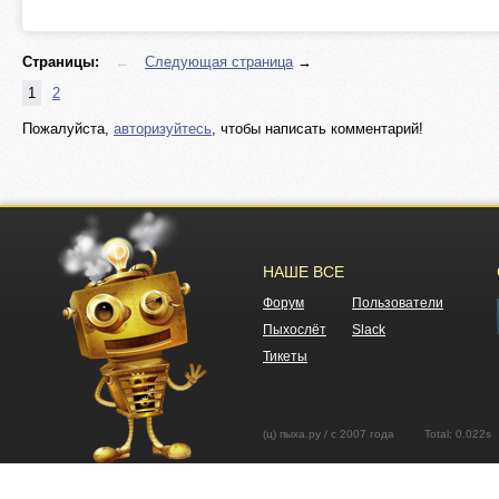
Страницы:
←
Следующая страница
→
1
2
Пожалуйста,
авторизуйтесь
, чтобы написать комментарий!
НАШЕ ВСЕ
Форум
Пользователи
Пыхослёт
Slack
Тикеты
(ц) пыха.ру / с 2007 года Total: 0.02