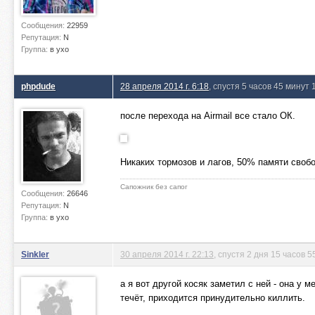
Сообщения:
22959
Репутация:
N
Группа:
в ухо
phpdude
28 апреля 2014 г. 6:18
, спустя 5 часов 45 минут 
после перехода на Airmail все стало ОК.
Никаких тормозов и лагов, 50% памяти свобо
Сапожник без сапог
Сообщения:
26646
Репутация:
N
Группа:
в ухо
Sinkler
30 апреля 2014 г. 22:13
, спустя 2 дня 15 часов 5
а я вот другой косяк заметил с ней - она у 
течёт, приходится принудительно киллить.