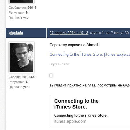
Сообщения:
26646
Репутация:
N
Группа:
в ухо
phpdude
27 апреля 2014 г. 19:13
, спустя 1 час 7 минут 30
Перехожу короче на Airmail
Connecting to the iTunes Store. [itunes.apple.
Спустя 96 сек.
Сообщения:
26646
Репутация:
N
выглядит приятно на глаз, посмотрим не буде
Группа:
в ухо
Connecting to the
iTunes Store.
Connecting to the iTunes Store.
itunes.apple.com