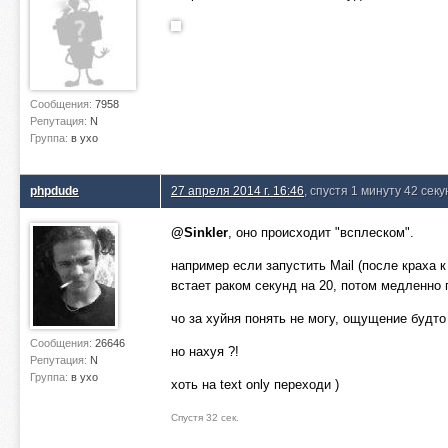
Сообщения:
7958
Репутация:
N
Группа:
в ухо
phpdude
27 апреля 2014 г. 16:46
, спустя 1 минуту 42 сек
@Sinkler
, оно происходит "всплеском".
например если запустить Mail (после краха к
встает раком секунд на 20, потом медленно
чо за хуйня понять не могу, ощущение будто
Сообщения:
26646
но нахуя ?!
Репутация:
N
Группа:
в ухо
хоть на text only переходи )
Спустя 32 сек.