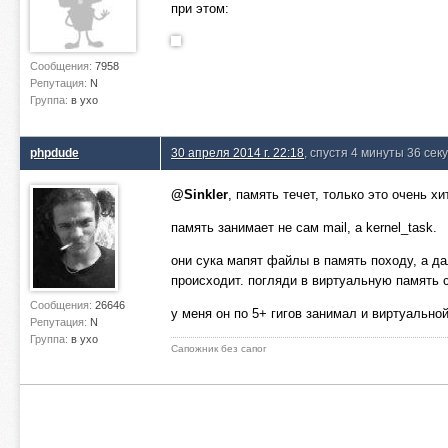
при этом:
Сообщения:
7958
Репутация:
N
Группа:
в ухо
phpdude
30 апреля 2014 г. 22:18
, спустя 4 минуты 36 сек
@Sinkler
, память течет, только это очень хи
память занимает не сам mail, а kernel_task.
они сука мапят файлы в память походу, а да
происходит. погляди в виртуальную память ск
Сообщения:
26646
у меня он по 5+ гигов занимал и виртуальной
Репутация:
N
Группа:
в ухо
Сапожник без сапог