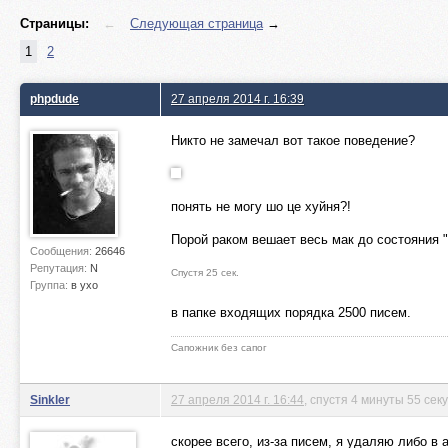
Страницы:
←
Следующая страница
→
1
2
phpdude
27 апреля 2014 г. 16:39
Никто не замечал вот такое поведение?
понять не могу шо це хуйня?!
Порой раком вешает весь мак до состояния "
Сообщения:
26646
Репутация:
N
Спустя 25 сек.
Группа:
в ухо
в папке входящих порядка 2500 писем.
Сапожник без сапог
Sinkler
27 апреля 2014 г. 16:44
, спустя 4 минуты 55 сек
скорее всего, из-за писем, я удаляю либо в