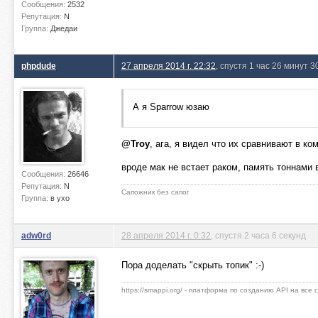
Сообщения:
2532
Репутация:
N
Группа:
Джедаи
phpdude
27 апреля 2014 г. 22:32
, спустя 1 час 26 минут 3
А я Sparrow юзаю
@Troy
, ага, я видел что их сравнивают в ко
вроде мак не встает раком, память тоннами в
Сообщения:
26646
Репутация:
N
Сапожник без сапог
Группа:
в ухо
adw0rd
28 апреля 2014 г. 0:32
, спустя 2 часа 6 секунд
Пора доделать "скрыть топик" :-)
https://smappi.org/ - платформа по созданию API на все