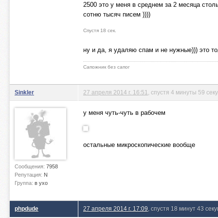
2500 это у меня в среднем за 2 месяца стол
сотню тысяч писем ))))
Спустя 18 сек.
ну и да, я удаляю спам и не нужные))) это т
Сапожник без сапог
Sinkler
27 апреля 2014 г. 16:51
, спустя 4 минуты 59 сек
у меня чуть-чуть в рабочем
остальные микроскопические вообще
Сообщения:
7958
Репутация:
N
Группа:
в ухо
phpdude
27 апреля 2014 г. 17:09
, спустя 18 минут 43 сек