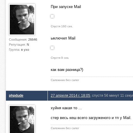
При запуске Mail
Спустя 160 сек.
ыключил Mail
Сообщения:
26646
Репутация:
N
Группа:
в ухо
Спустя 9 сек.
как вам разница?)
Сапожник без сапог
phpdude
27 апреля 2014 г. 18:05
, спустя 56 минут 11 секу
хуйня какая то ...
стер весь кеш всего загруженого и тп у Mail
Сапожник без сапог