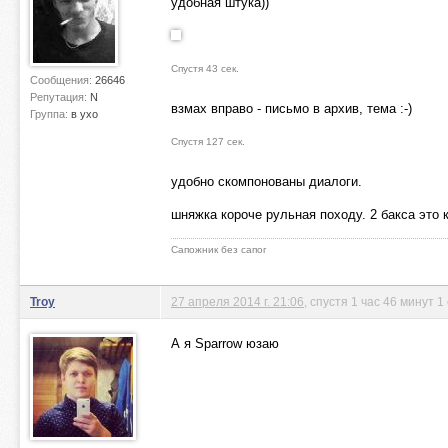
удобная штука))
Спустя 43 сек.
Сообщения:
26646
Репутация:
N
взмах вправо - письмо в архив, тема :-)
Группа:
в ухо
Спустя 127 сек.
удобно скомпонованы диалоги.
шняжка короче рульная походу. 2 бакса это 
Сапожник без сапог
Troy
27 апреля 2014 г. 21:06
, спустя 1 час 46 минут 1
А я Sparrow юзаю