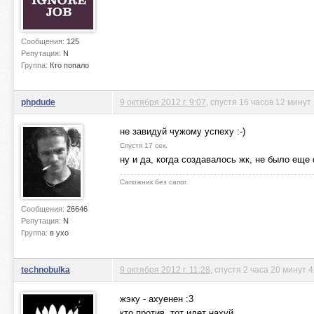
Сообщения:
125
Репутация:
N
Группа:
Кто попало
phpdude
9 октября 2012 г. 9:07
, спустя 16 часов 12 минут
не завидуй чужому успеху :-)
Спустя 17 сек.
ну и да, когда создавалось жк, не было еще 
Сапожник без сапог
Сообщения:
26646
Репутация:
N
Группа:
в ухо
technobulka
9 октября 2012 г. 11:28
, спустя 2 часа 20 минут 
жэку - ахуенен :3
кто против, тот идет нахуй.