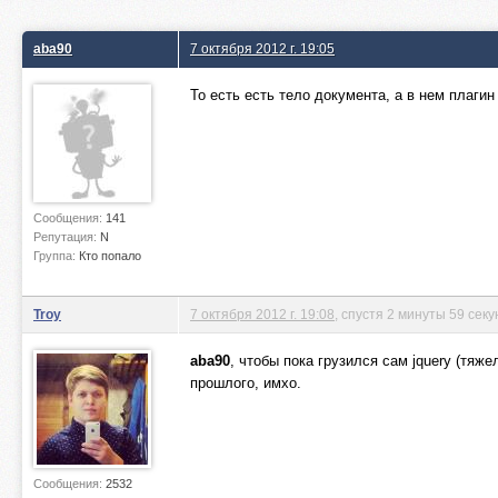
aba90
7 октября 2012 г. 19:05
То есть есть тело документа, а в нем плагин
Сообщения:
141
Репутация:
N
Группа:
Кто попало
Troy
7 октября 2012 г. 19:08
, спустя 2 минуты 59 секу
aba90
, чтобы пока грузился сам jquery (тяж
прошлого, имхо.
Сообщения:
2532