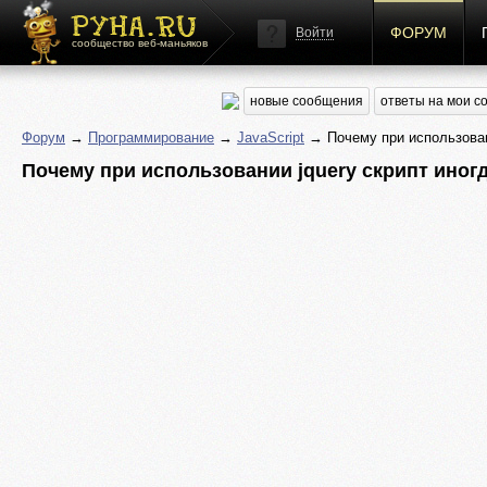
ФОРУМ
Войти
сообщество веб-маньяков
новые сообщения
ответы на мои 
Форум
→
Программирование
→
JavaScript
→ Почему при использовани
Почему при использовании jquery скрипт иногд