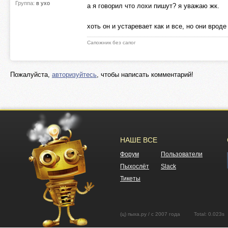
Группа:
в ухо
а я говорил что лохи пишут? я уважаю жк.
хоть он и устаревает как и все, но они вро
Сапожник без сапог
Пожалуйста,
авторизуйтесь
, чтобы написать комментарий!
НАШЕ ВСЕ
Форум
Пользователи
Пыхослёт
Slack
Тикеты
(ц) пыха.ру / с 2007 года Total: 0.02