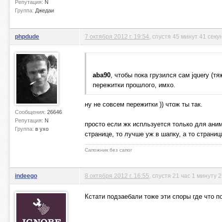
Репутация:
N
Группа:
Джедаи
phpdude
7 октября 2012 г. 19:54
, спустя 45 минут 41 секу
aba90
, чтобы пока грузился сам jquery (т
пережитки прошлого, имхо.
ну не совсем пережитки )) чтож ты так.
Сообщения:
26646
Репутация:
N
просто если жк испльзуется только для аним
Группа:
в ухо
странице, то лучше уж в шапку, а то страниц
Сапожник без сапог
indeego
8 октября 2012 г. 16:55
, спустя 21 час 1 минуту 
Кстати подзаебали тоже эти споры где чт