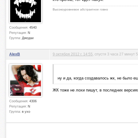
Высокоуровневое абстрактное говно
Сообщения:
4540
Репутация:
N
Группа:
Джедаи
AlexB
9 октября 2012 г. 14:55
, спустя 3 часа 27 минут 
ну и да, когда создавалось жк, не было ещ
ЖК тоже не лохи пишут, в последних версия
Сообщения:
4306
Репутация:
N
Группа:
в ухо