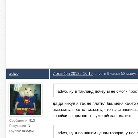
adwo
7 октября 2012 г. 10:19
, спустя 9 часов 52 минут
adwo, ну в тайланд почеу ы не смог? прос
да да нихуя я так не платил бы. меня как-то
выразить. я хотел сказать, что ты становишь
копейки в кармане. ты уже обязан платить.
Сообщения:
913
Репутация:
N
Группа:
Джедаи
adwo, ну я по нашим ценам говорю, у нас 