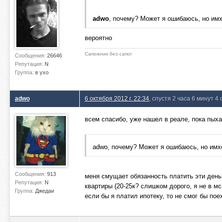
adwo
, почему? Может я ошибаюсь, но имх
вероятно
Сапожник без сапог
Сообщения:
26646
Репутация:
N
Группа:
в ухо
adwo
6 октября 2012 г. 22:34
, спустя 2 часа 6 минут 4
всем спасибо, уже нашел в реале, пока пых
adwo, почему? Может я ошибаюсь, но имхо
Сообщения:
913
меня смущает обязанность платить эти деньг
Репутация:
N
квартиры (20-25к? слишком дорого, я не в мс
Группа:
Джедаи
если бы я платил ипотеку, то не смог бы пое