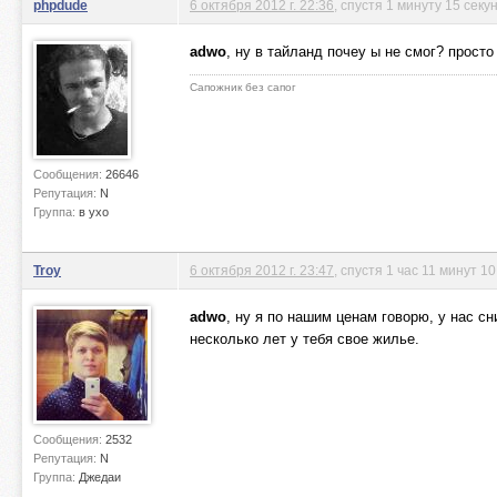
phpdude
6 октября 2012 г. 22:36
, спустя 1 минуту 15 секу
adwo
, ну в тайланд почеу ы не смог? просто
Сапожник без сапог
Сообщения:
26646
Репутация:
N
Группа:
в ухо
Troy
6 октября 2012 г. 23:47
, спустя 1 час 11 минут 1
adwo
, ну я по нашим ценам говорю, у нас с
несколько лет у тебя свое жилье.
Сообщения:
2532
Репутация:
N
Группа:
Джедаи