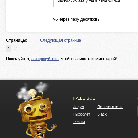
несколько лет у тебя свое жилье.
мб через пару десятков?
Страницы:
←
Следующая страница
→
1
2
Пожалуйста,
авторизуйтесь
, чтобы написать комментарий!
НАШЕ ВСЕ
Форум
Пользователи
Пыхослёт
Slack
Тикеты