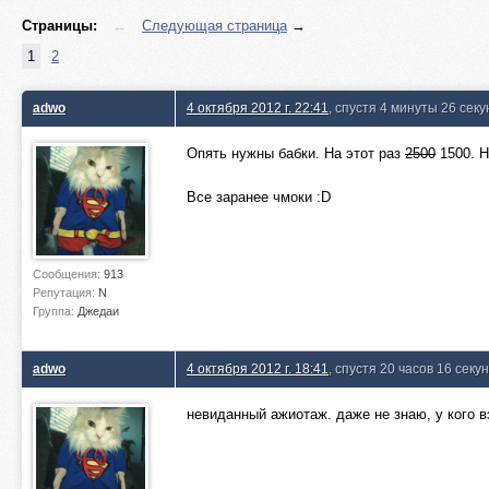
Страницы:
←
Следующая страница
→
1
2
adwo
4 октября 2012 г. 22:41
, спустя 4 минуты 26 секу
Опять нужны бабки. На этот раз
2500
1500. Н
Все заранее чмоки :D
Сообщения:
913
Репутация:
N
Группа:
Джедаи
adwo
4 октября 2012 г. 18:41
, спустя 20 часов 16 секу
невиданный ажиотаж. даже не знаю, у кого в