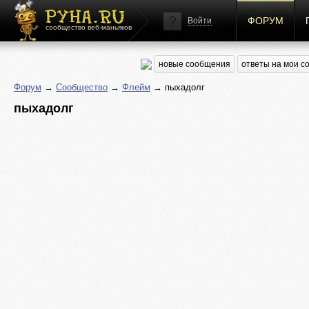
ФОРУМ
Войти
сообщество веб-маньяков
новые сообщения
ответы на мои 
Форум
→
Сообщество
→
Флейм
→ пыхадолг
пыхадолг