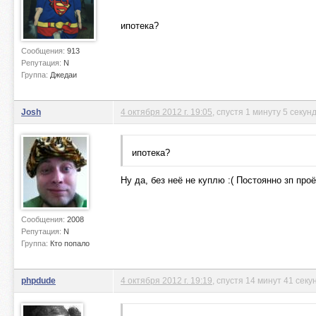
ипотека?
Сообщения:
913
Репутация:
N
Группа:
Джедаи
Josh
4 октября 2012 г. 19:05
, спустя 1 минуту 5 секун
ипотека?
Ну да, без неё не куплю :( Постоянно зп про
Сообщения:
2008
Репутация:
N
Группа:
Кто попало
phpdude
4 октября 2012 г. 19:19
, спустя 14 минут 41 секу