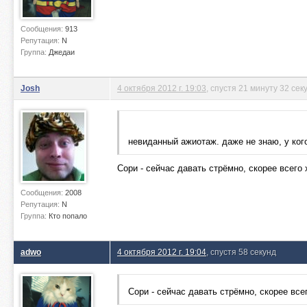
Сообщения:
913
Репутация:
N
Группа:
Джедаи
Josh
4 октября 2012 г. 19:03
, спустя 21 минуту 32 се
невиданный ажиотаж. даже не знаю, у кого
Сори - сейчас давать стрёмно, скорее всего 
Сообщения:
2008
Репутация:
N
Группа:
Кто попало
adwo
4 октября 2012 г. 19:04
, спустя 58 секунд
Сори - сейчас давать стрёмно, скорее все