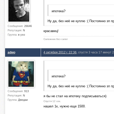
ипотека?
Ну да, без неё не куплю :( Постоянно зп 
Сообщения:
26646
Репутация:
N
красавец!
Группа:
в ухо
Сапожник без сапог
adwo
4 октября 2012 г. 22:36
, спустя 3 часа 17 минут 
ипотека?
Ну да, без неё не куплю :( Постоянно зп 
Сообщения:
913
Репутация:
N
я бы не стал на ипотеку подписываться)
Группа:
Джедаи
Спустя 12 сек.
нашел 1к, нужно еще 1500.