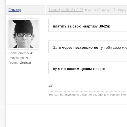
Frozzeg
7 октября 2012 г. 0:27
, спустя 40 минут 11 секун
платить за свою квартиру
30-25к
Зато
через несколько лет
у тебя свое жи
Сообщения:
5641
Репутация:
N
Группа:
Джедаи
ну я
по нашим ценам
говорю
а?
You can be anything you want to be. Just turn yourself into