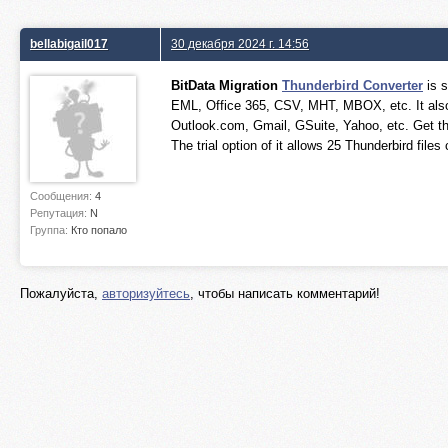
bellabigail017
30 декабря 2024 г. 14:56
BitData Migration
Thunderbird Converter
is s
EML, Office 365, CSV, MHT, MBOX, etc. It also
Outlook.com, Gmail, GSuite, Yahoo, etc. Get t
The trial option of it allows 25 Thunderbird files
Сообщения:
4
Репутация:
N
Группа:
Кто попало
Пожалуйста,
авторизуйтесь
, чтобы написать комментарий!