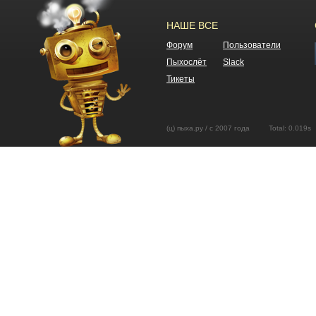
НАШЕ ВСЕ
Форум
Пользователи
Пыхослёт
Slack
Тикеты
(ц) пыха.ру / с 2007 года Total: 0.01