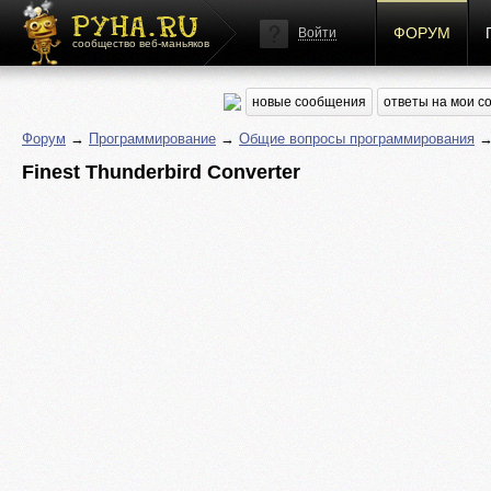
ФОРУМ
Войти
сообщество веб-маньяков
новые сообщения
ответы на мои 
Форум
→
Программирование
→
Общие вопросы программирования
→ 
Finest Thunderbird Converter