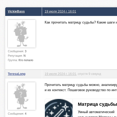
VickieBass
19 июля 2024 г. 16:01
Как прочитать матрицу судьбы? Какие шаги 
Сообщения:
3
Репутация:
N
Группа:
Кто попало
TeresaLong
19 июля 2024 г. 16:01
, спустя 9 секунд
Прочитать матрицу судьбы можно, анализиру
и их контекст. Пошаговое руководство по ин
Матрица судьб
Умный автоматический
Сообщения:
4