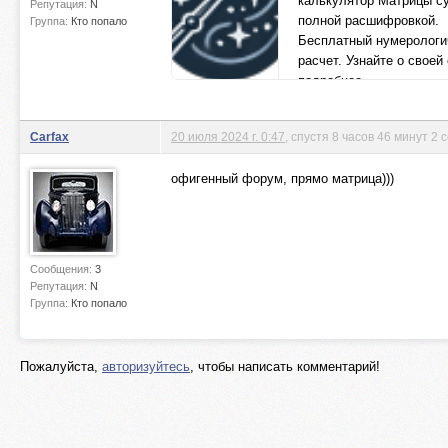
калькулятор Матрицы с
Репутация:
N
полной расшифровкой.
Группа:
Кто попало
Бесплатный нумерологи
расчет. Узнайте о своей
подробнее.
destiny-matrix.net
Carfax
20 июля 2024 г. 0:47
, спустя 8 часов 46 минут 2 
офигенный форум, прямо матрица)))
Сообщения:
3
Репутация:
N
Группа:
Кто попало
Пожалуйста,
авторизуйтесь
, чтобы написать комментарий!