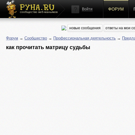
ФОРУМ
Войти
сообщество веб-маньяков
новые сообщения
ответы на мои 
Форум
→
Сообщество
→
Профессиональная деятельность
→
Предла
как прочитать матрицу судьбы