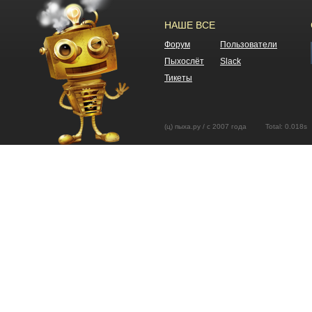
НАШЕ ВСЕ
Форум
Пользователи
Пыхослёт
Slack
Тикеты
(ц) пыха.ру / с 2007 года Total: 0.01