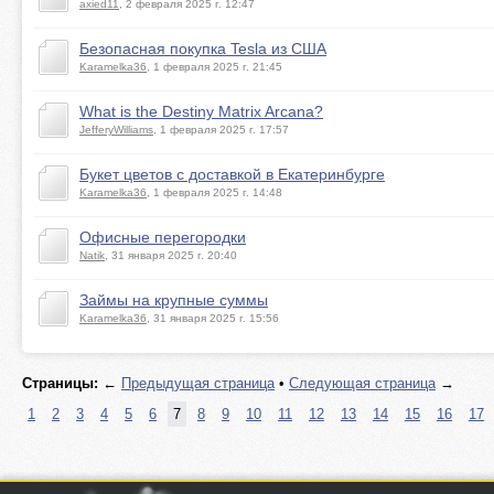
axied11
, 2 февраля 2025 г. 12:47
Безопасная покупка Tesla из США
Karamelka36
, 1 февраля 2025 г. 21:45
What is the Destiny Matrix Arcana?
JefferyWilliams
, 1 февраля 2025 г. 17:57
Букет цветов с доставкой в Екатеринбурге
Karamelka36
, 1 февраля 2025 г. 14:48
Офисные перегородки
Natik
, 31 января 2025 г. 20:40
Займы на крупные суммы
Karamelka36
, 31 января 2025 г. 15:56
Страницы:
←
Предыдущая страница
•
Следующая страница
→
1
2
3
4
5
6
7
8
9
10
11
12
13
14
15
16
17