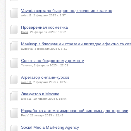
Vavada зеркало быстрое подключение к казино
axied11
, 2 февраля 2025 г. 9:57
Проверенная косметика
Hasik
, 26 февраля 2023 г. 13:22
Манікюр з блискучими стразами виглядає ефектно та свя
avdeeva
, 3 февраля 2025 г. 8:41
Советы по бюджетному ремонту
Yerevan
, 2 февраля 2025 г. 22:03
Агрегатор онлайн-курсов
axied11
, 2 февраля 2025 г. 13:53
Эвакуатор в Москве
axied11
, 10 января 2025 г. 15:44
Разработка автоматизированной системы для торговли
PetrV
, 22 января 2025 г. 12:49
Social Media Marketing Agency