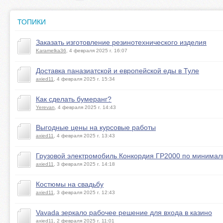
ТОПИКИ
Заказать изготовление резинотехнического изделия
Karamelka36
, 4 февраля 2025 г. 16:07
Доставка паназиатской и европейской еды в Туле
axied11
, 4 февраля 2025 г. 15:34
Как сделать бумеранг?
Yerevan
, 4 февраля 2025 г. 14:43
Выгодные цены на курсовые работы
axied11
, 4 февраля 2025 г. 13:43
Грузовой электромобиль Конкордия ГР2000 по минимал
axied11
, 3 февраля 2025 г. 14:18
Костюмы на свадьбу
axied11
, 3 февраля 2025 г. 12:43
Vavada зеркало рабочее решение для входа в казино
axied11
, 2 февраля 2025 г. 11:01