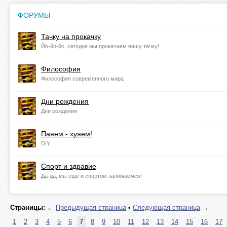
ФОРУМЫ
Тачку на прокачку
Йо-йо-йо, сегодня мы прокачаем вашу тачку!
Философия
Философия современного мира
Дни рождения
Дни рождения
Паяем - хуяем!
DIY
Спорт и здравие
Да-да, мы ещё и спортом занимаемся!
Страницы:
←
Предыдущая страница
•
Следующая страница
→
1
2
3
4
5
6
7
8
9
10
11
12
13
14
15
16
17