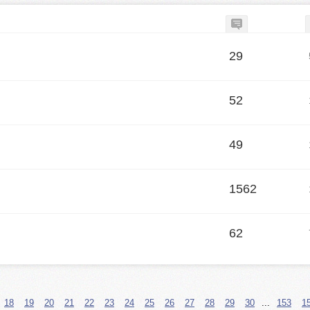
29
52
49
1562
62
18
19
20
21
22
23
24
25
26
27
28
29
30
...
153
1