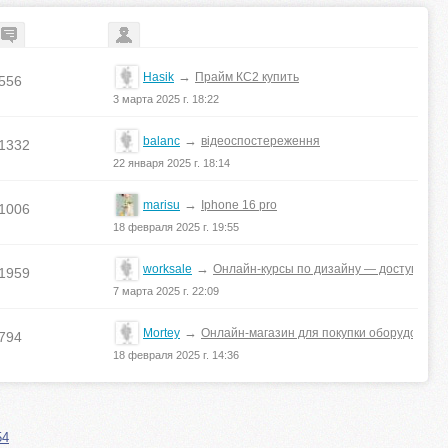
→
Hasik
Прайм КС2 купить
556
3 марта 2025 г. 18:22
→
balanc
відеоспостереження
1332
22 января 2025 г. 18:14
→
marisu
Iphone 16 pro
1006
18 февраля 2025 г. 19:55
→
worksale
Онлайн-курсы по дизайну — доступно в 
1959
7 марта 2025 г. 22:09
→
Mortey
Онлайн-магазин для покупки оборудовани
794
18 февраля 2025 г. 14:36
54