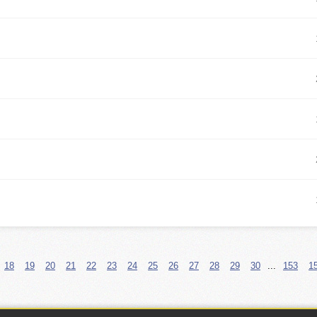
18
19
20
21
22
23
24
25
26
27
28
29
30
...
153
1