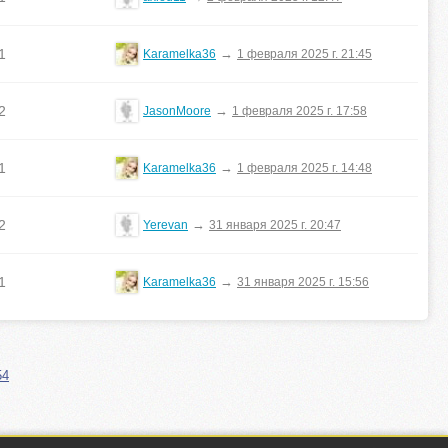
1
→
Karamelka36
1 февраля 2025 г. 21:45
2
→
JasonMoore
1 февраля 2025 г. 17:58
1
→
Karamelka36
1 февраля 2025 г. 14:48
2
→
Yerevan
31 января 2025 г. 20:47
1
→
Karamelka36
31 января 2025 г. 15:56
54