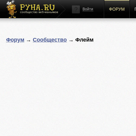
ФОРУМ
Войти
сообщество веб-маньяков
Форум
→
Сообщество
→ Флейм