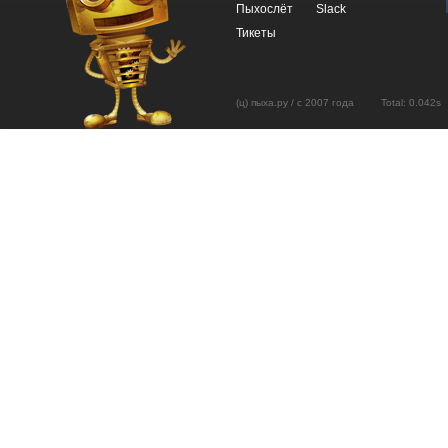
Пыхослёт
Slack
Тикеты
(ц) пыха.ру / с 2007 года Total: 0.04