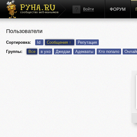
ФОРУМ
Войти
сообщество веб-маньяков
Пользователи
Сортировка:
Id
Сообщения
↑
Репутация
Группы:
Все
в ухо
Джедаи
Адекваты
Кто попало
Онлай