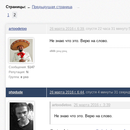
Страницы:
←
Предыдущая страница
→
1
2
artoodetoo
26 марта 2016 г. 6:39
, спустя 22 часа 31 минуту 
Не знаю что это. Верю на слово.
ιιlllιlllι унц-унц
Сообщения:
5147
Репутация:
N
Группа:
в ухо
phpdude
26 марта 2016 г. 6:44
, спустя 4 минуты 31 секун
artoodetoo
,
26 марта 2016 г. 3:39
Не знаю что это. Верю на слово.