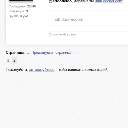
@artoodetoo
, деревня ты
[hub.docker.com]
Сообщения:
26646
Репутация:
N
Группа:
в ухо
hub.docker.com
Сапожник без сапог
Страницы:
←
Предыдущая страница
→
1
2
Пожалуйста,
авторизуйтесь
, чтобы написать комментарий!