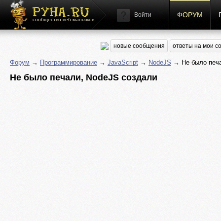
ФОРУМ
Войти
сообщество веб-маньяков
новые сообщения
ответы на мои 
Форум
→
Программирование
→
JavaScript
→
NodeJS
→ Не было печа
Не было печали, NodeJS создали