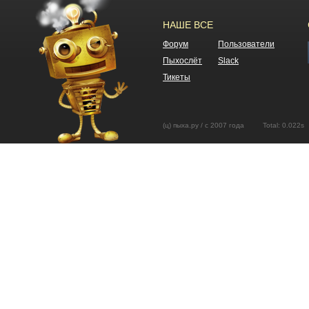
НАШЕ ВСЕ
Форум
Пользователи
Пыхослёт
Slack
Тикеты
(ц) пыха.ру / с 2007 года Total: 0.02