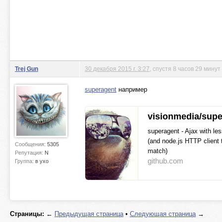
Trej Gun
30 декабря 2015 г. 3:27
, спустя 8 часов 29 минут
superagent
например
visionmedia/sup
superagent - Ajax with le
(and node.js HTTP client 
Сообщения:
5305
match)
Репутация:
N
github.com
Группа:
в ухо
Страницы:
←
Предыдущая страница
•
Следующая страница
→