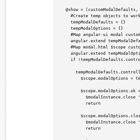
    @show = (customModalDefaults, customModalOptions) ->

      #Create temp objects to work with since we're in a singleton service

      tempModalDefaults = {}

      tempModalOptions = {}

      #Map angular-ui modal custom defaults to modal defaults defined in service

      angular.extend tempModalDefaults, modalDefaults, customModalDefaults

      #Map modal.html $scope custom properties to defaults defined in service

      angular.extend tempModalOptions, modalOptions, customModalOptions

      if !tempModalDefaults.controller

        tempModalDefaults.controller = ($scope, $modalInstance) ->

          $scope.modalOptions = tempModalOptions

          $scope.modalOptions.ok = (result) ->

            $modalInstance.close 'ok'

            return

          $scope.modalOptions.close = (result) ->

            $modalInstance.close 'cancel'

            return
