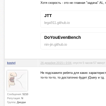
Хотя скорость - это не главная "задача" AL,
JTT
lega911.github.io
DoYouEvenBench
nin-jin.github.io
kostyl
26 декабря 2015 г. 0:04
, спустя 5 часов 57 минут
Не подскажите ребята для каких характерист
то-то то-то, то достаточно будет jQuery и тд. 
Сообщения:
5210
Репутация:
N
Группа:
Джедаи