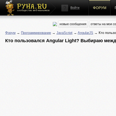
ФОРУМ
Войти
сообщество веб-маньяков
новые сообщения
ответы на мои 
Форум
→
Программирование
→
JavaScript
→
AngularJS
→ Кто пользов
Кто пользовался Angular Light? Выбираю между н