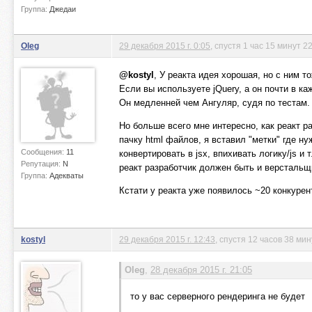
Группа:
Джедаи
Oleg
29 декабря 2015 г. 0:05
, спустя 1 час 15 минут 2
@kostyl
, У реакта идея хорошая, но с ним т
Если вы используете jQuery, а он почти в ка
Он медленней чем Ангуляр, судя по тестам.
Но больше всего мне интересно, как реакт р
пачку html файлов, я вставил "метки" где ну
Сообщения:
11
конвертировать в jsx, впихивать логику/js и
Репутация:
N
реакт разработчик должен быть и верстальщ
Группа:
Адекваты
Кстати у реакта уже появилось ~20 конкурен
kostyl
29 декабря 2015 г. 12:43
, спустя 12 часов 38 мин
Oleg
,
28 декабря 2015 г. 21:05
то у вас серверного рендеринга не будет