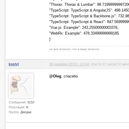
"Thorax: Thorax & Lumbar": 99.7199999999720
"TypeScript: TypeScript & AngularJS": 498.14
"TypeScript: TypeScript & Backbone.js": 732.
"TypeScript: TypeScript & React": 847.569999
"Vue.js: Example": 243.25500000003376,
"WebRx: Example": 478.33499999999185
}
не всё полезно, что в swap полезло
kostyl
26 декабря 2015 г. 23:34
, спустя 11 часов 52 ми
@Oleg
, спасибо
Сообщения:
5210
Репутация:
N
Группа:
Джедаи