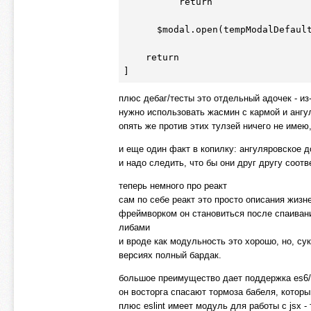
          return

      $modal.open(tempModalDefaults).result

    return

плюс дебаг/тесты это отдельный адочек - из
нужно использовать жасмин с кармой и ангу
опять же против этих тулзей ничего не имею
и еще один факт в копилку: ангуляровское д
и надо следить, что бы они друг другу соот
теперь немного про реакт
сам по себе реакт это просто описания жизн
фреймворком он становиться после спаивания с r
либами
и вроде как модульность это хорошо, но, сук
версиях полный бардак.
большое преимущество дает поддержка es6/7
он восторга спасают тормоза бабеля, которы
плюс eslint имеет модуль для работы c jsx -