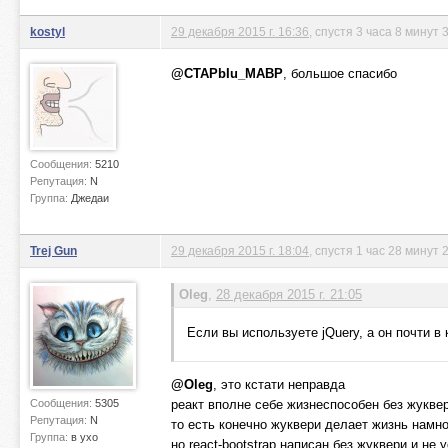
kostyl
29 декабря 2015 г. 16:36
, спустя 3 часа 8 минут
@CTAPbIu_MABP
, большое спасибо
Сообщения:
5210
Репутация:
N
Группа:
Джедаи
Trej Gun
29 декабря 2015 г. 18:04
, спустя 1 час 28 минут
Oleg
,
28 декабря 2015 г. 21:05
Если вы используете jQuery, а он почти в
@Oleg
, это кстати неправда
Сообщения:
5305
реакт вполне себе жизнеспособен без жуквер
Репутация:
N
то есть конечно жуквери делает жизнь намн
Группа:
в ухо
но react-bootstrap написан без жуквери и не