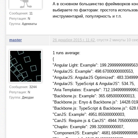
А в основном большинство фреймворков кон
выбираете по факторам: простота использов
Сообщения:
11
инструментарий, популярность и т.п.
Репутация:
N
Группа:
Адекваты
master
26 декабря 2015 г. 11:42
, спустя 2 минуты 10 се
1 runs average:
{
"Angular Light: Example": 199.29999999999563
"AngularJS: Example": 498.67000000000553,
"AngularJS: AngularJS Optimized": 483.33499
"AngularJS: TypeScript & AngularJS": 534.75,
Сообщения:
3244
"Aria Templates: Example": 712.194999999996
Репутация:
N
"Backbone.js: Example": 365.6850000000013,
Группа:
Джедаи
"Backbone.js: Enyo & Backbone.js": 14428.01
"Backbone.js: TypeScript & Backbone.js": 628
"CanJS: Example": 4951.855000000003,
"CanJS: Require.js & CanJS": 4944.705000000
"Chaplin: Example": 299.320000000007,
"ComponentJS: Example": 4681.684999999998