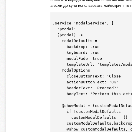
а если до кучи использовать лайвскрипт то 
.service 'modalService', [

  '$modal'

  ($modal) ->

    modalDefaults = 

      backdrop: true

      keyboard: true

      modalFade: true

      templateUrl: 'templates/modal.html'

    modalOptions = 

      closeButtonText: 'Close'

      actionButtonText: 'OK'

      headerText: 'Proceed?'

      bodyText: 'Perform this action?'

    @showModal = (customModalDefaults, customModalOptions) ->

      if !customModalDefaults

        customModalDefaults = {}

      customModalDefaults.backdrop = 'static'

      @show customModalDefaults, customModalOptions
