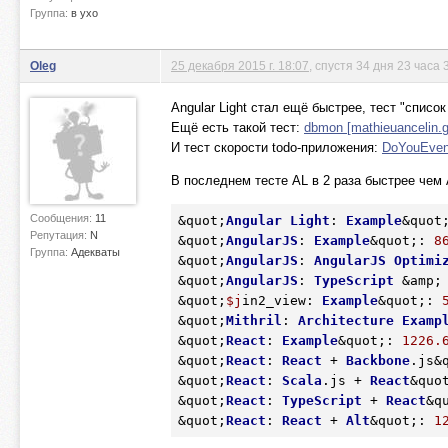
Группа:
в ухо
Oleg
25 декабря 2015 г. 18:07
, спустя 34 дня 23 часа 
Angular Light стал ещё быстрее, тест "список
Ещё есть такой тест:
dbmon [mathieuancelin.gi
И тест скорости todo-приложения:
DoYouEvenBe
В последнем тесте AL в 2 раза быстрее чем An
Сообщения:
11
&quot;
Angular
Light
: 
Example
&quot
Репутация:
N
&quot;
AngularJS
: 
Example
&quot;: 
8
Группа:
Адекваты
&quot;
AngularJS
: 
AngularJS
Optimi
&quot;
AngularJS
: 
TypeScript
 &amp;
&quot;
$j
in2_view:
Example
&quot;: 
&quot;
Mithril
: 
Architecture
Examp
&quot;
React
: 
Example
&quot;: 
1226.
&quot;
React
: 
React
 + 
Backbone
.js&
&quot;
React
: 
Scala
.js + 
React
&quo
&quot;
React
: 
TypeScript
 + 
React
&q
&quot;
React
: 
React
 + 
Alt
&quot;: 
1