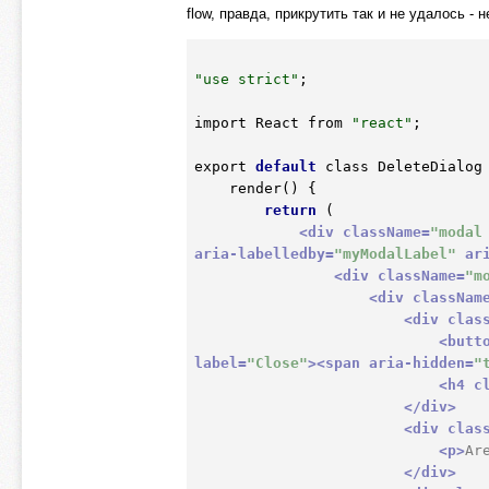
flow, правда, прикрутить так и не удалось - 
"use strict"
;

import React from 
"react"
;

export 
default
 class DeleteDialog 
    render() {

return
 (

<
div
className
=
"modal
aria-labelledby
=
"myModalLabel"
ar
<
div
className
=
"m
<
div
classNam
<
div
clas
<
butt
label
=
"Close"
>
<
span
aria-hidden
=
"
<
h4
c
</
div
>
<
div
clas
<
p
>
Ar
</
div
>