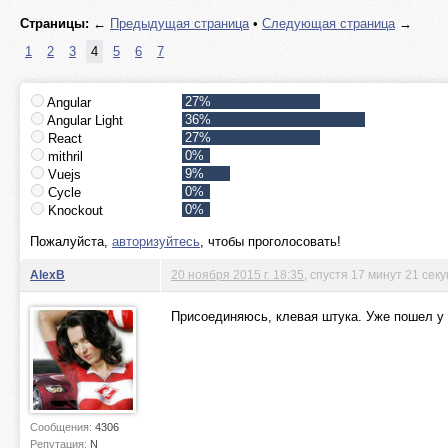
Страницы:
←
Предыдущая страница
•
Следующая страница
→
1
2
3
4
5
6
7
27%
Angular
36%
Angular Light
27%
React
0%
mithril
9%
Vuejs
0%
Cycle
0%
Knockout
Пожалуйста,
авторизуйтесь
, чтобы проголосовать!
AlexB
20 ноября 2015 г. 18:35
, спустя 17 минут 21 сек
Присоединяюсь, клевая штука. Уже пошел у м
Сообщения:
4306
Репутация:
N