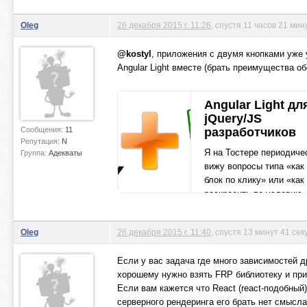
Oleg
26 декабря 2015 г. 11:26
, спустя 11 часов 21 мин
@kostyl
, приложения с двумя кнопками уже у
Angular Light вместе (брать преимущества об
Angular Light дл
jQuery/JS
Сообщения:
11
разработчиков
Репутация:
N
Я на Тостере периодиче
Группа:
Адекваты
вижу вопросы типа «как
блок по клику» или «как
раскрасить по условию»
поэтому я хочу вам пока
«приема» которы
Oleg
26 декабря 2015 г. 11:40
, спустя 13 минут 41 сек
habrahabr.ru
Если у вас задача где много зависимостей дру
хорошему нужно взять FRP библиотеку и при
Если вам кажется что React (react-подобный)
серверного рендеринга его брать нет смысла