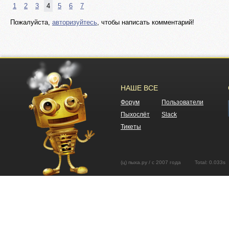
1
2
3
4
5
6
7
Пожалуйста,
авторизуйтесь
, чтобы написать комментарий!
НАШЕ ВСЕ
Форум
Пользователи
Пыхослёт
Slack
Тикеты
(ц) пыха.ру / с 2007 года Total: 0.03