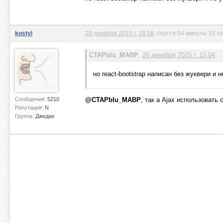
kostyl
29 декабря 2015 г. 18:58
, спустя 54 минуты 22 с
CTAPbIu_MABP
,
29 декабря 2015 г. 15:04
но react-bootstrap написан без жуквери и
Сообщения:
5210
@CTAPbIu_MABP
, так а Ajax использовать
Репутация:
N
Группа:
Джедаи