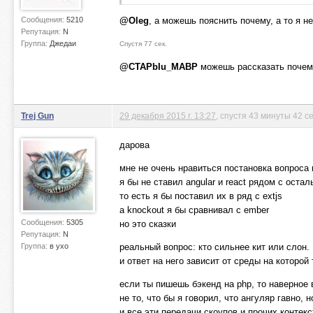
Сообщения:
5210
@Oleg
, а можешь пояснить почему, а то я н
Репутация:
N
Группа:
Джедаи
Спустя 77 сек.
@CTAPbIu_MABP
можешь рассказать почему
Trej Gun
29 декабря 2015 г. 13:27
, спустя 43 минуты 42 с
дарова
мне не очень нравиться постановка вопроса 
я бы не ставил angular и react рядом с оста
то есть я бы поставил их в ряд с extjs
a knockout я бы сравнивал с ember
Сообщения:
5305
но это сказки
Репутация:
N
Группа:
в ухо
реальный вопрос: кто сильнее кит или слон.
и ответ на него зависит от среды на которой
если ты пишешь бэкенд на php, то наверное 
не то, что бы я говорил, что ангуляр гавно,
и все эти передачи скоупов и прочих контек