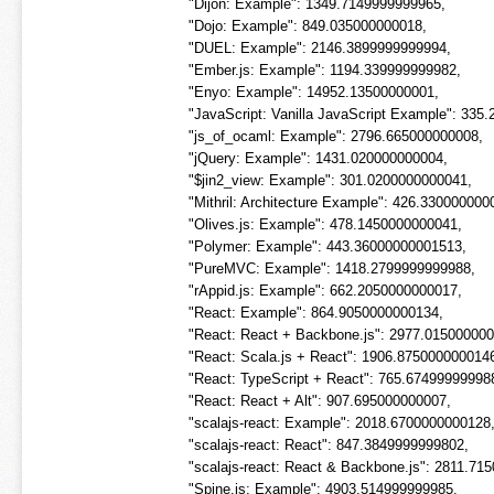
"Dijon: Example": 1349.7149999999965,
"Dojo: Example": 849.035000000018,
"DUEL: Example": 2146.3899999999994,
"Ember.js: Example": 1194.339999999982,
"Enyo: Example": 14952.13500000001,
"JavaScript: Vanilla JavaScript Example": 335
"js_of_ocaml: Example": 2796.665000000008,
"jQuery: Example": 1431.020000000004,
"$jin2_view: Example": 301.0200000000041,
"Mithril: Architecture Example": 426.330000000
"Olives.js: Example": 478.1450000000041,
"Polymer: Example": 443.36000000001513,
"PureMVC: Example": 1418.2799999999988,
"rAppid.js: Example": 662.2050000000017,
"React: Example": 864.9050000000134,
"React: React + Backbone.js": 2977.01500000
"React: Scala.js + React": 1906.875000000014
"React: TypeScript + React": 765.67499999998
"React: React + Alt": 907.695000000007,
"scalajs-react: Example": 2018.6700000000128
"scalajs-react: React": 847.3849999999802,
"scalajs-react: React & Backbone.js": 2811.71
"Spine.js: Example": 4903.514999999985,