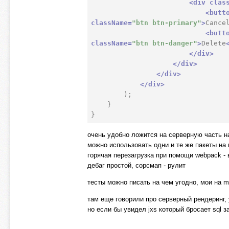
<
div
clas
<
butt
className
=
"btn btn-primary"
>
Cance
<
butt
className
=
"btn btn-danger"
>
Delete
</
div
>
</
div
>
</
div
>
</
div
>
        );

    }

очень удобно ложится на серверную часть на
можно использовать одни и те же пакеты на 
горячая перезагрузка при помощи webpack -
дебаг простой, сорсмап - рулит
тесты можно писать на чем угодно, мои на 
там еще говорили про серверный рендеринг, 
но если бы увидел jxs который бросает sql 