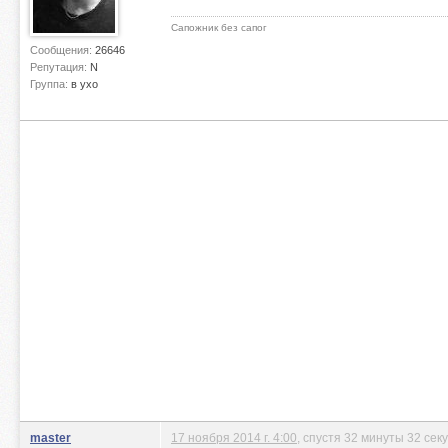
Сапожник без сапог
Сообщения:
26646
Репутация:
N
Группа:
в ухо
master
17 ноября 2014 г. 4:00
, спустя 32 минуты 32 сек