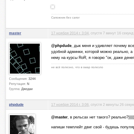
Сапожник без сапог
master
17 ноября 2014 г. 3:04
, спустя 7 минут 16 секунд
@phpdude
, дык меня и удивляет почему вс
удобной админки, которой можно реально, а 
нему на курсы RoR, я говорю "ок, даже денег
не всё полезно, что в swap полезло
Сообщения:
3244
Репутация:
N
Группа:
Джедаи
phpdude
17 ноября 2014 г. 3:06
, спустя 2 минуты 26 секу
@master
, в рельсах нет такого? реально?)))))
напиши темплейт двиг свой - будешь популя