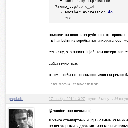
    = some_ruby_expression

  %some_tag
#some_id
    - another_expression 
do
      etc
приходится писать на руби. но это терпимо.
- в haml/slim из коробки нет инхеритансов. м
есть ruty, это аналог jinja2. там инхеритан
собственно, всё.
о том, чтобы кто-то заморочился например 
не всё полезно, что в swap полезло
phpdude
17 ноября 2014 г. 3:27
, спустя 2 минуты 36 секу
@master
, все печально)
в жанге стандартный и jinja2 самые "обычны
но некоторыми задротами типа меня использ