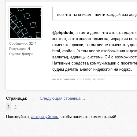
все что ты описал - почти каждый раз хе
@phpdude
, в том и дело, что это стандарт
контент, а это значит админка, иерархия по
Сообщения:
3244
отменять правки, в том числе отменять удал
Репутация:
N
html, файлы (в том числе изображения и доку
Группа:
Джедаи
валюты), единицы системы СИ с возможностью 
Нативные средства коммуникации с посетите
будем делать аналог индекспхп на ноджс.
не всё полезно, что в swap полезло
Страницы:
←
Следующая страница
→
1
2
Пожалуйста,
авторизуйтесь
, чтобы написать комментарий!