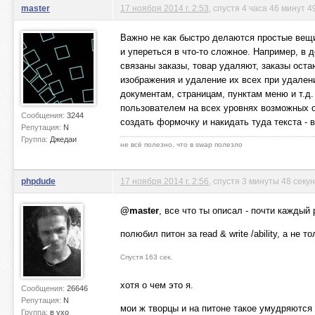
master
17 ноября 2014 г. 2:53
, спустя 4 часа 46 минут 4
Важно не как быстро делаются простые вещи
и упереться в что-то сложное. Например, в
связаны заказы, товар удаляют, заказы ост
изображения и удаление их всех при удален
документам, страницам, пунктам меню и т.д.
пользователем на всех уровнях возможных ош
Сообщения:
3244
создать формочку и накидать туда текста - 
Репутация:
N
Группа:
Джедаи
не всё полезно, что в swap полезло
phpdude
17 ноября 2014 г. 2:56
, спустя 3 минуты 48 секу
@master
, все что ты описал - почти каждый р
полюбил питон за read & write /ability, а не тол
Спустя 163 сек.
хотя о чем это я.
Сообщения:
26646
Репутация:
N
мои ж творцы и на питоне такое умудряются .
Группа:
в ухо