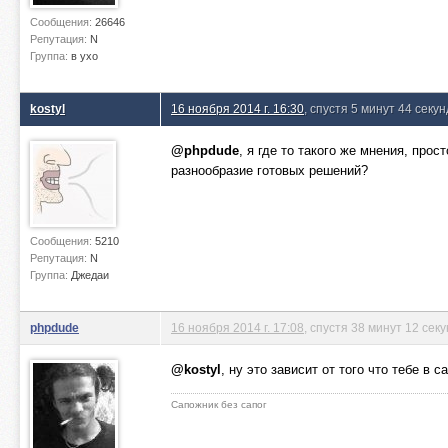
Сообщения:
26646
Репутация:
N
Группа:
в ухо
kostyl
16 ноября 2014 г. 16:30
, спустя 5 минут 44 секу
@phpdude
, я где то такого же мнения, про
разнообразие готовых решений?
Сообщения:
5210
Репутация:
N
Группа:
Джедаи
phpdude
16 ноября 2014 г. 17:08
, спустя 38 минут 12 сек
@kostyl
, ну это зависит от того что тебе в
Сапожник без сапог