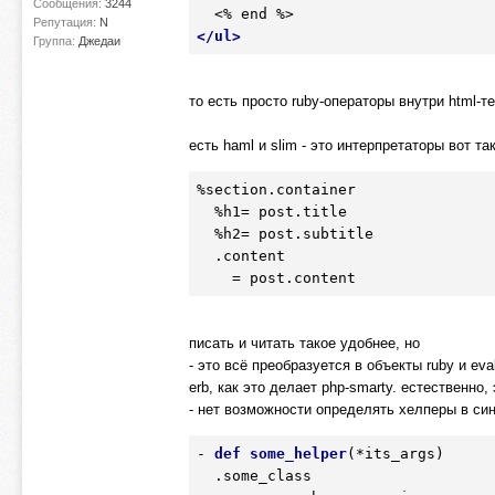
Сообщения:
3244
Репутация:
N
</
ul
>
Группа:
Джедаи
то есть просто ruby-операторы внутри html-т
есть haml и slim - это интерпретаторы вот та
%section
.container
  %h1= post
.title
  %h2= post
.subtitle
.content
    = post
.content
писать и читать такое удобнее, но
- это всё преобразуется в объекты ruby и ev
erb, как это делает php-smarty. естественно
- нет возможности определять хелперы в син
- 
def
some_helper
(*its_args)
  .some_class
