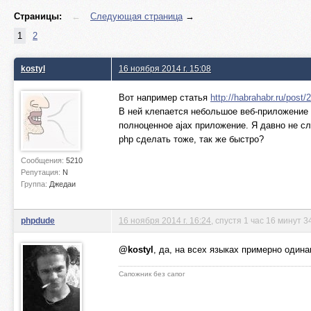
Страницы:
←
Следующая страница
→
1
2
kostyl
16 ноября 2014 г. 15:08
Вот например статья
http://habrahabr.ru/post/
В ней клепается небольшое веб-приложение на
полноценное ajax приложение. Я давно не сл
php сделать тоже, так же быстро?
Сообщения:
5210
Репутация:
N
Группа:
Джедаи
phpdude
16 ноября 2014 г. 16:24
, спустя 1 час 16 минут 
@kostyl
, да, на всех языках примерно одина
Сапожник без сапог