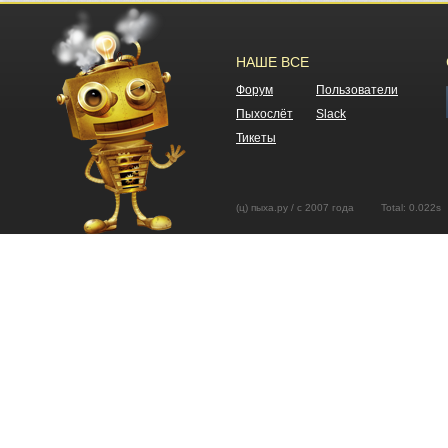
НАШЕ ВСЕ
Форум
Пользователи
Пыхослёт
Slack
Тикеты
(ц) пыха.ру / с 2007 года Total: 0.02