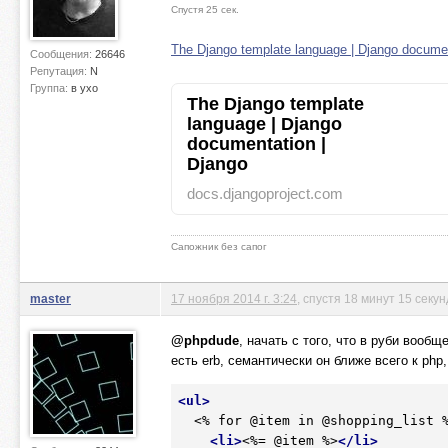
Спустя 25 сек.
The Django template language | Django documen
Сообщения:
26646
Репутация:
N
Группа:
в ухо
The Django template
language | Django
documentation |
Django
docs.djangoproject.com
Сапожник без сапог
master
17 ноября 2014 г. 3:24
, спустя 18 минут 15 секун
@phpdude
, начать с того, что в руби вооб
есть erb, семантически он ближе всего к php
<
ul
>
  <% for @item in @shopping_list %>

<
li
>
<%= @item %>
</
li
>