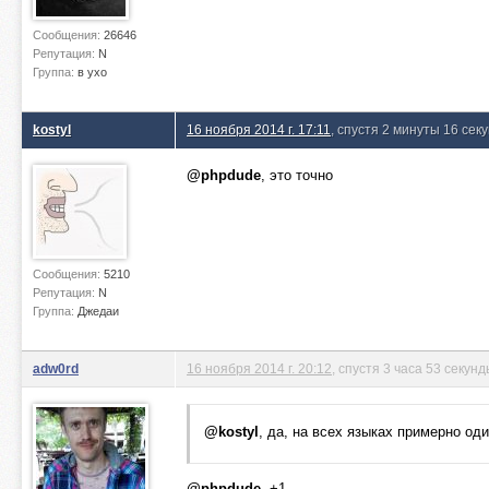
Сообщения:
26646
Репутация:
N
Группа:
в ухо
kostyl
16 ноября 2014 г. 17:11
, спустя 2 минуты 16 сек
@phpdude
, это точно
Сообщения:
5210
Репутация:
N
Группа:
Джедаи
adw0rd
16 ноября 2014 г. 20:12
, спустя 3 часа 53 секун
@kostyl
, да, на всех языках примерно оди
@phpdude
, +1