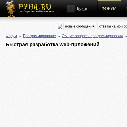
ФОРУМ
Войти
сообщество веб-маньяков
новые сообщения
ответы на мои 
Форум
→
Программирование
→
Общие вопросы программирования
→ 
Быстрая разработка web-прложений