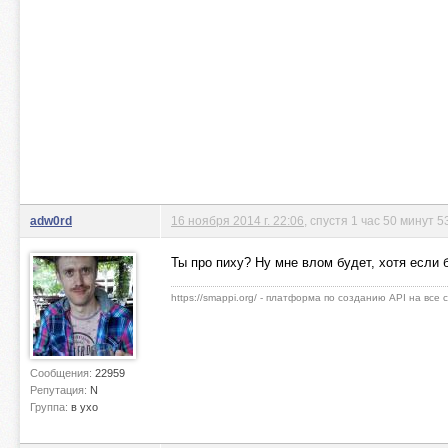
adw0rd
16 ноября 2014 г. 22:06
, спустя 1 час 50 минут 
Ты про пиху? Ну мне влом будет, хотя если
https://smappi.org/ - платформа по созданию API на все
Сообщения:
22959
Репутация:
N
Группа:
в ухо