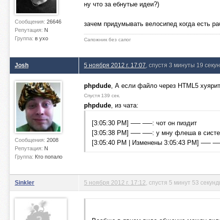
ну что за ебнутые идеи?)
Сообщения:
26646
зачем придумывать велосипед когда есть р
Репутация:
N
Группа:
в ухо
Сапожник без сапог
Josh
5 ноября 2012 г. 17:07
, спустя 3 минуты 19 секу
phpdude
, А если файло через HTML5 хуярит
Спустя 139 сек.
phpdude
, из чата:
[3:05:30 PM] —– —–: чот он пиздит
[3:05:38 PM] —– —–: у мну флеша в систе
Сообщения:
2008
[3:05:40 PM | Изменены 3:05:43 PM] —– —–
Репутация:
N
Группа:
Кто попало
Sinkler
5 ноября 2012 г. 17:12
, спустя 5 минут 53 секун