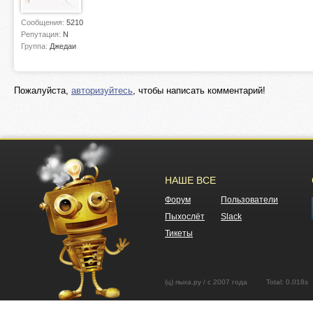
Сообщения:
5210
Репутация:
N
Группа:
Джедаи
Пожалуйста,
авторизуйтесь
, чтобы написать комментарий!
НАШЕ ВСЕ
Форум
Пользователи
Пыхослёт
Slack
Тикеты
(ц) пыха.ру / с 2007 года Total: 0.01