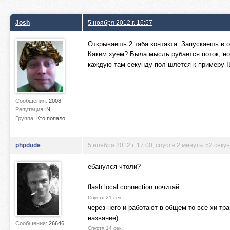
Josh
5 ноября 2012 г. 16:57
Открываешь 2 таба контакта. Запускаешь в 
Каким хуем? Была мысль рубается поток, но
каждую там секунду-пол шлется к примеру ID
Сообщения:
2008
Репутация:
N
Группа:
Кто попало
phpdude
5 ноября 2012 г. 17:00
, спустя 2 минуты 52 секу
ебанулся чтоли?
flash local connection почитай.
Спустя 21 сек.
через него и работают в общем то все хи тр
название)
Сообщения:
26646
Спустя 14 сек.