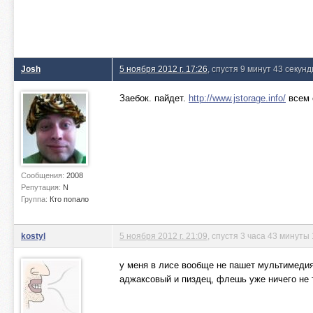
Josh
5 ноября 2012 г. 17:26
, спустя 9 минут 43 секун
Заебок. пайдет.
http://www.jstorage.info/
всем 
Сообщения:
2008
Репутация:
N
Группа:
Кто попало
kostyl
5 ноября 2012 г. 21:09
, спустя 3 часа 43 минуты 
у меня в лисе вообще не пашет мультимедия
аджаксовый и пиздец, флешь уже ничего не