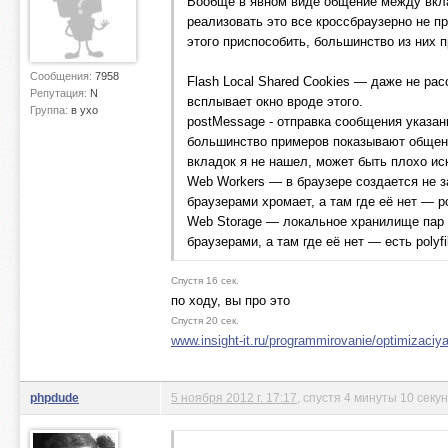
Вообще в явном виде общение между вклад
реализовать это все кроссбраузерно не п
этого приспособить, большинство из них 
Сообщения:
7958
Flash Local Shared Cookies — даже не рас
Репутация:
N
всплывает окно вроде этого.
Группа:
в ухо
postMessage - отправка сообщения указан
большинство примеров показывают общение
вкладок я не нашел, может быть плохо ис
Web Workers — в браузере создается не з
браузерами хромает, а там где её нет — pol
Web Storage — локальное хранилище пар 
браузерами, а там где её нет — есть poly
Спустя 16 сек.
по ходу, вы про это
Спустя 20 сек.
www.insight-it.ru/programmirovanie/optimizaciya-
phpdude
5 ноября 2012 г. 17:17
, спустя 4 минуты 10 секу