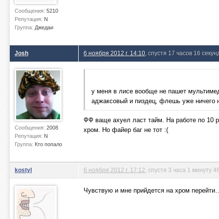
Сообщения:
5210
Репутация:
N
Группа:
Джедаи
Josh
6 ноября 2012 г. 14:10
, спустя 17 часов 16 секун
у меня в лисе вообще не пашет мультиме
аджаксовый и пиздец, флешь уже ничего 
ФФ ваще ахуел ласт тайм. На работе по 10 р
Сообщения:
2008
хром. Но файер баг не тот :(
Репутация:
N
Группа:
Кто попало
kostyl
6 ноября 2012 г. 17:12
, спустя 3 часа 1 минуту 4
Чувствую и мне прийдется на хром перейти