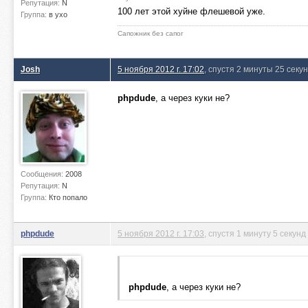
Репутация:
N
100 лет этой хуйне флешевой уже.
Группа:
в ухо
Сапожник без сапог
Josh
5 ноября 2012 г. 17:02
, спустя 2 минуты 25 секу
phpdude
, а через куки не?
Сообщения:
2008
Репутация:
N
Группа:
Кто попало
phpdude
5 ноября 2012 г. 17:03
, спустя 1 минуту 5 секунд
phpdude
, а через куки не?