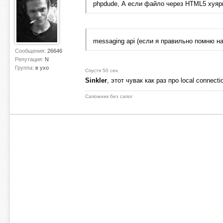
phpdude, А если файло через HTML5 хуяри
messaging api (если я правильно помню н
Сообщения:
26646
Репутация:
N
Группа:
в ухо
Спустя 50 сек.
Sinkler
, этот чувак как раз про local connecti
Сапожник без сапог