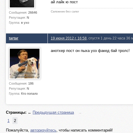
ай лайк ю пост
Сапожник без сапог
Сообщения:
26646
Репутация:
N
Группа:
в ухо
tartar
19 июня 2012 г. 16:58
, спустя 1 день 22 часа 36 
анотхер пост он пыха уоз факед бай тролс!
Сообщения:
186
Репутация:
N
Группа:
Кто попало
Страницы:
←
Предыдущая страница
→
1
2
Пожалуйста,
авторизуйтесь
, чтобы написать комментарий!