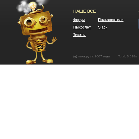
НАШЕ ВСЕ
Форум
Пользователи
Пыхослёт
Slack
Тикеты
(ц) пыха.ру / с 2007 года Total: 0.01