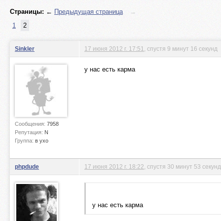
Страницы:
←
Предыдущая страница
→
1
2
Sinkler
17 июня 2012 г. 17:51
, спустя 9 минут 16 секунд
у нас есть карма
Сообщения:
7958
Репутация:
N
Группа:
в ухо
phpdude
17 июня 2012 г. 18:22
, спустя 30 минут 53 секун
у нас есть карма