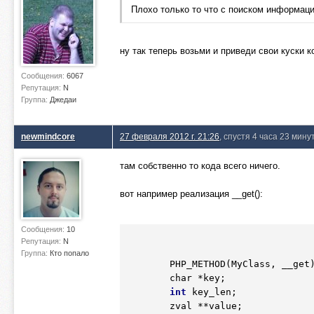
Плохо только то что с поиском информаци
ну так теперь возьми и приведи свои куски 
Сообщения:
6067
Репутация:
N
Группа:
Джедаи
newmindcore
27 февраля 2012 г. 21:26
, спустя 4 часа 23 мину
там собственно то кода всего ничего.
вот например реализация __get():
Сообщения:
10
Репутация:
N
Группа:
Кто попало
        PHP_METHOD(MyClass, __get) {	

	char 
*key
;

int
 key_len;

	zval 
**
value;
