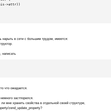
his
->attr)) 



ь нарыть в сети с большим трудом, имеется:
труктор.
, написать
 то что ожидается.
- немного застпорился.
т ли мне хранить свойства в отдельной своей структуре,
perty/zend_update_property?