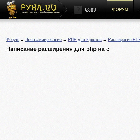
ФОРУМ
Войти
сообщество веб-маньяков
Форум
→
Программирование
→
PHP для идиотов
→
Расширения PH
Написание расширения для php на c