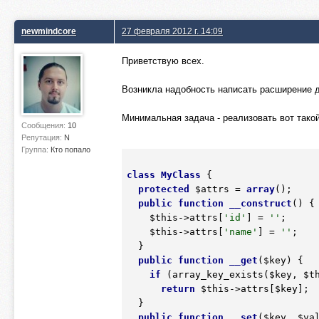
newmindcore
27 февраля 2012 г. 14:09
Приветствую всех.
Возникла надобность написать расширение д
Минимальная задача - реализовать вот такой
Сообщения:
10
Репутация:
N
Группа:
Кто попало
class
MyClass
 {
protected
$attrs
 = 
array
();

public
function
__construct
()
 {
$this
->attrs[
'id'
] = 
''
;

$this
->attrs[
'name'
] = 
''
;

  }

public
function
__get
(
$key
)
 {
if
 (array_key_exists(
$key
, 
$t
return
$this
->attrs[
$key
];

  }

public
function
__set
(
$key
, 
$va