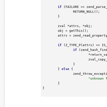
if
 (FAILURE == zend_parse
		RETURN_NULL();

	}

	zval 
*attrs
, 
*obj
;

	obj = getThis();

	attrs = zend_read_propert
if
 (Z_TYPE_P(attrs) == IS
if
 (zend_hash_fin
*return_v
			zval_copy_ctor(return_value);

		}

	} 
else
 {		

		zend_throw_excep
"unknown 
	}	

}
