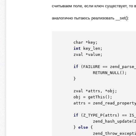
считываем поле, если ключ существует, то 
аналогично пытаюсь реализовать __set():
        char 
*key
;

int
 key_len;

	zval 
*value
;

if
 (FAILURE == zend_parse
		RETURN_NULL();

	}

	zval 
*attrs
, 
*obj
;

	obj = getThis();

	attrs = zend_read_propert
if
 (Z_TYPE_P(attrs) == IS
		zend_hash_update
	} 
else
 {		

		zend_throw_excep