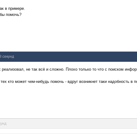
ак в примере.
обы помочь?
 8 секунд
t реализовал, не так всё и сложно. Плохо только то что с поиском инфо
тех кто может чем-нибудь помочь - вдруг возникнет таки надобность в
кунд