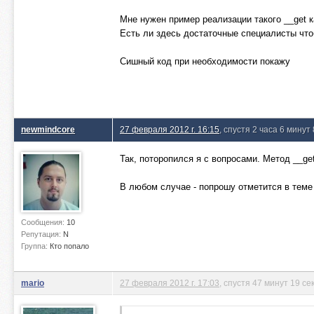
Мне нужен пример реализации такого __get к
Есть ли здесь достаточные специалисты чт
Сишный код при необходимости покажу
newmindcore
27 февраля 2012 г. 16:15
, спустя 2 часа 6 минут
Так, поторопился я с вопросами. Метод __ge
В любом случае - попрошу отметится в теме 
Сообщения:
10
Репутация:
N
Группа:
Кто попало
mario
27 февраля 2012 г. 17:03
, спустя 47 минут 19 се