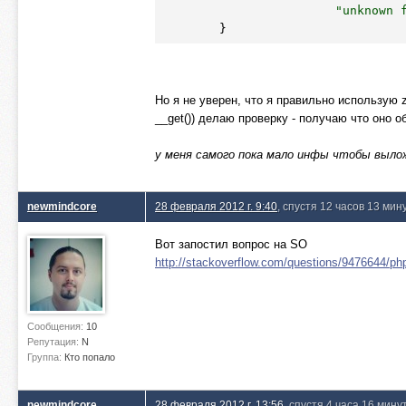
"unknown 
Но я не уверен, что я правильно использую 
__get()) делаю проверку - получаю что оно о
у меня самого пока мало инфы чтобы вылож
newmindcore
28 февраля 2012 г. 9:40
, спустя 12 часов 13 мин
Вот запостил вопрос на SO
http://stackoverflow.com/questions/9476644/php
Сообщения:
10
Репутация:
N
Группа:
Кто попало
newmindcore
28 февраля 2012 г. 13:56
, спустя 4 часа 16 мину