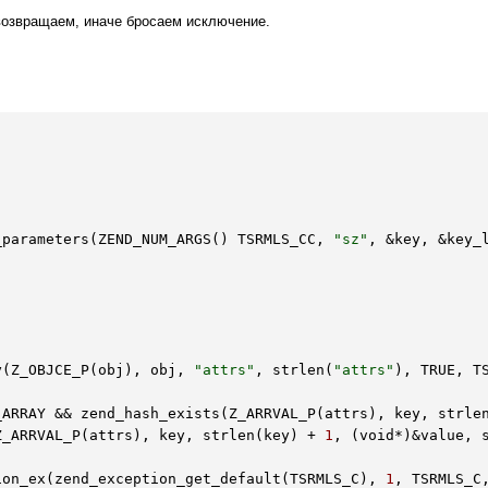
возвращаем, иначе бросаем исключение.
_parameters(ZEND_NUM_ARGS() TSRMLS_CC, 
"sz"
, &key, &key_l
y(Z_OBJCE_P(obj), obj, 
"attrs"
, strlen(
"attrs"
), TRUE, TS
_ARRAY && zend_hash_exists(Z_ARRVAL_P(attrs), key, strle
(Z_ARRVAL_P(attrs), key, strlen(key) + 
1
, (void
*)
&value, 
tion_ex(zend_exception_get_default(TSRMLS_C), 
1
, TSRMLS_C,