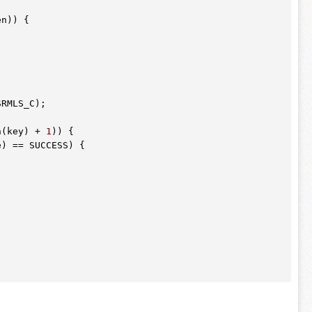
n)) {

RMLS_C);

n(key) + 
1
)) {

) == SUCCESS) {

 
