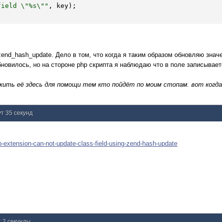
field \"
%s
\""
, key);

zend_hash_update. Дело в том, что когда я таким образом обновляю знач
бновилось, но на стороне php скрипта я наблюдаю что в поле записываетс
ить её здесь для помощи тем кто пойдёт по моим стопам. вот когда
ут 35 секунд
-extension-can-not-update-class-field-using-zend-hash-update
т 2 секунды