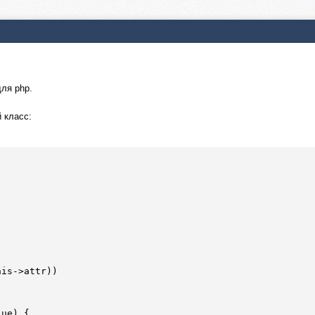
ля php.
 класс:
his
->attr)) 

lue
)
 {