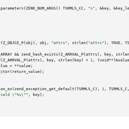
_parameters(ZEND_NUM_ARGS() TSRMLS_CC, 
"s"
, &key, &key_le
y(Z_OBJCE_P(obj), obj, 
"attrs"
, strlen(
"attrs"
), TRUE, TS
_ARRAY && zend_hash_exists(Z_ARRVAL_P(attrs), key, strle
d(Z_ARRVAL_P(attrs), key, strlen(key) + 
1
, (void
**
)&value
alue
 = 
**
value;

tion_ex(zend_exception_get_default(TSRMLS_C), 
1
, TSRMLS_C,
field \"
%s
\""
, key);
