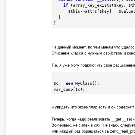
if
 (array_key_exists(
$key
, 
$t
$this
->attrs[
$key
] = 
$value
;
  }

На данный момент, по тем манам что удалос
Описание класса с нужным свойством и конс
Т.е. я уже могу подключить своё расширение
$c
 = 
new
 MyClass();

var_dump(
$c
и увидеть что экземпляр есть и он содержит
Теперь, когда надо реализовать __get __set 
Во-первых, не силён в сях. Не знаю, следуе
или каждый раз обращаться за zend_read_pro