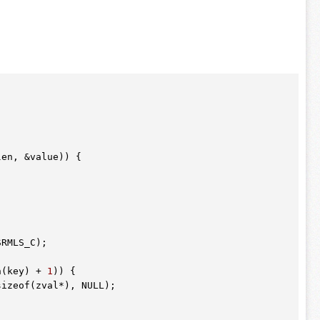
en, &value)) {

RMLS_C);

n(key) + 
1
)) {

sizeof(zval
*)
, NULL);

 
