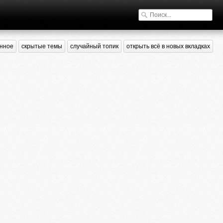
нное
скрытые темы
случайный топик
открыть всё в новых вкладках