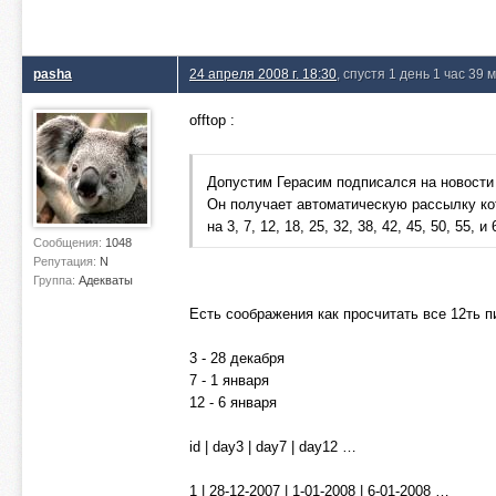
pasha
24 апреля 2008 г. 18:30
, спустя 1 день 1 час 39 
offtop :
Допустим Герасим подписался на новости 
Он получает автоматическую рассылку ко
на 3, 7, 12, 18, 25, 32, 38, 42, 45, 50, 55,
Сообщения:
1048
Репутация:
N
Группа:
Адекваты
Есть соображения как просчитать все 12ть п
3 - 28 декабря
7 - 1 января
12 - 6 января
id | day3 | day7 | day12 …
1 | 28-12-2007 | 1-01-2008 | 6-01-2008 …