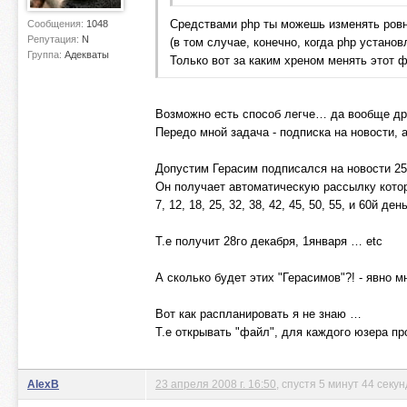
Средствами php ты можешь изменять ровно
Сообщения:
1048
Репутация:
N
(в том случае, конечно, когда php установ
Группа:
Адекваты
Только вот за каким хреном менять этот 
Возможно есть способ легче… да вообще др
Передо мной задача - подписка на новости, 
Допустим Герасим подписался на новости 25
Он получает автоматическую рассылку котор
7, 12, 18, 25, 32, 38, 42, 45, 50, 55, и 60й де
Т.е получит 28го декабря, 1января … etc
А сколько будет этих "Герасимов"?! - явно м
Вот как распланировать я не знаю …
Т.е открывать "файл", для каждого юзера п
AlexB
23 апреля 2008 г. 16:50
, спустя 5 минут 44 секу