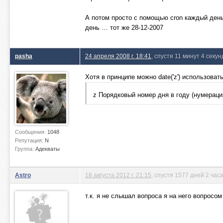
А потом просто с помощью cron каждый день
день … тот же 28-12-2007
pasha
24 апреля 2008 г. 18:41
, спустя 11 минут 4 секу
Хотя в принципе можно date('z') использовать
z Порядковый номер дня в году (нумерация
Сообщения:
1048
Репутация:
N
Группа:
Адекваты
Astro
18 августа 2012 г. 21:15
, спустя 1577 дней 2 час
т.к. я не слышал вопроса я на него вопросом