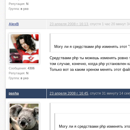
Репутация:
N
Группа:
в ухо
AlexB
23 апреля 2008 г. 16:13
, спустя 1 час 20 минут 
Могу ли я средствами php изменять этот "
Средствами php ты можешь изменять ровно т
том случае, конечно, когда php установлен к
Сообщения:
4306
Только вот за каким хреном менять этот фай
Репутация:
N
Группа:
в ухо
pasha
23 апреля 2008 г. 16:45
, спустя 31 минуту 14 се
Могу ли я средствами php изменять это