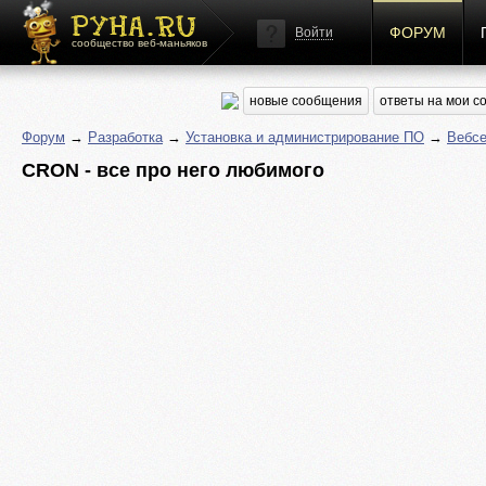
ФОРУМ
Войти
сообщество веб-маньяков
новые сообщения
ответы на мои 
Форум
→
Разработка
→
Установка и администрирование ПО
→
Вебс
CRON - все про него любимого