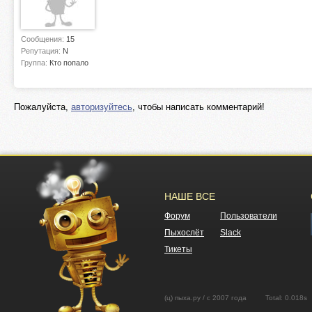
Сообщения:
15
Репутация:
N
Группа:
Кто попало
Пожалуйста,
авторизуйтесь
, чтобы написать комментарий!
НАШЕ ВСЕ
Форум
Пользователи
Пыхослёт
Slack
Тикеты
(ц) пыха.ру / с 2007 года Total: 0.01