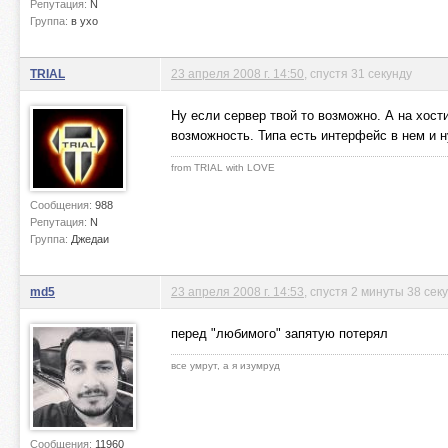
Репутация:
N
Группа:
в ухо
TRIAL
23 апреля 2008 г. 14:50
, спустя 31 секунду
Ну если сервер твой то возможно. А на хост
возможность. Типа есть интерфейс в нем и н
from TRIAL with LOVE
Сообщения:
988
Репутация:
N
Группа:
Джедаи
md5
23 апреля 2008 г. 14:53
, спустя 2 минуты 38 сек
перед "любимого" запятую потерял
все умрут, а я изумруд
Сообщения:
11960