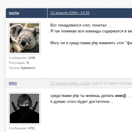
pasha
23 апреля 2008 г. 14:35
Вот понадобился cron, почитал …
Я так понимаю все команды содержатся в в
Могу ли я средствами php изменять этот "фа
Сообщения:
1048
Репутация:
N
Группа:
Адекваты
NRG
23 апреля 2008 г. 14:50
, спустя 15 минут 8 секун
средствами php ты можешь делать
exec()
…
я думаю этого будет достаточно…
Сообщения:
4761