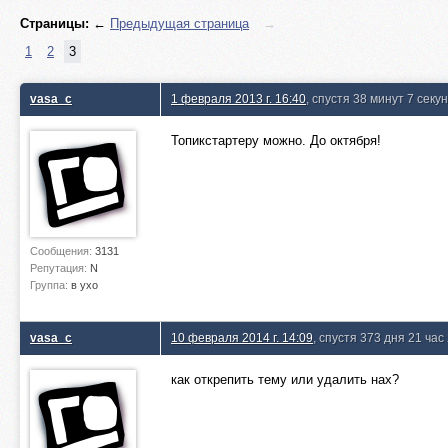
Страницы:
←
Предыдущая страница
→
1
2
3
vasa_c
1 февраля 2013 г. 16:40
, спустя 38 минут 7 секу
Топикстартеру можно. До октября!
Сообщения:
3131
Репутация:
N
Группа:
в ухо
vasa_c
10 февраля 2014 г. 14:09
, спустя 373 дня 21 час
как открепить тему или удалить нах?