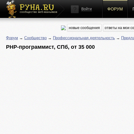
ФОРУМ
Войти
сообщество веб-маньяков
новые сообщения
ответы на мои 
Форум
→
Сообщество
→
Профессиональная деятельность
→
Предла
PHP-программист, СПб, от 35 000