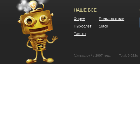
НАШЕ ВСЕ
Форум
Пользователи
Пыхослёт
Slack
Тикеты
(ц) пыха.ру / с 2007 года Total: 0.02