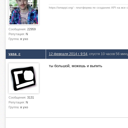
https://smappi.org/ - платформа по созданию API на все
Сообщения:
22959
Репутация:
N
Группа:
в ухо
vasa_c
12 февраля 2014 г. 9:54
, спустя 10 часов 56 мин
ты большой, можешь и выпить
Сообщения:
3131
Репутация:
N
Группа:
в ухо