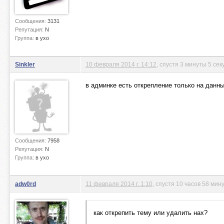
Сообщения:
3131
Репутация:
N
Группа:
в ухо
Sinkler
10 февраля 2014 г. 14:12
, спустя 3 минуты 5 сек
в админке есть открепление только на данн
Сообщения:
7958
Репутация:
N
Группа:
в ухо
adw0rd
11 февраля 2014 г. 1:10
, спустя 10 часов 58 мин
как открепить тему или удалить нах?