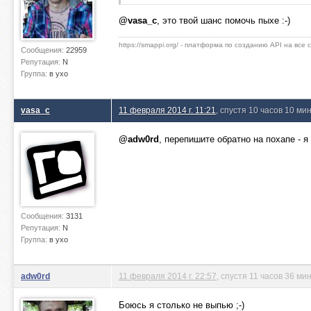
@vasa_c
, это твой шанс помочь пыхе :-)
https://smappi.org/ - платформа по созданию API на все
Сообщения:
22959
Репутация:
N
Группа:
в ухо
vasa_c
11 февраля 2014 г. 11:21
, спустя 10 часов 10 ми
@adw0rd
, перепишите обратно на похапе - я 
Сообщения:
3131
Репутация:
N
Группа:
в ухо
adw0rd
11 февраля 2014 г. 22:57
, спустя 11 часов 36 ми
Боюсь я столько не выпью ;-)