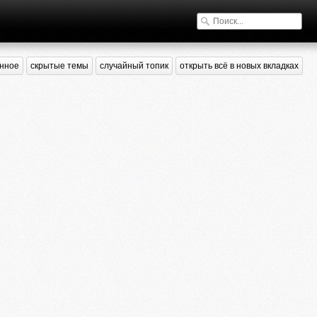
нное
скрытые темы
случайный топик
открыть всё в новых вкладках