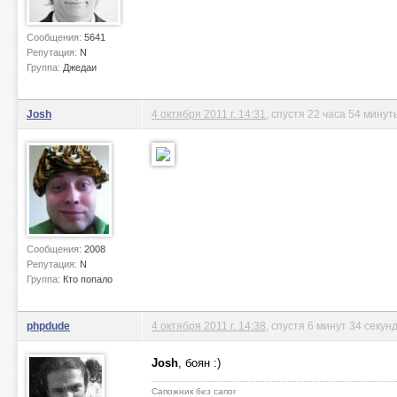
Сообщения:
5641
Репутация:
N
Группа:
Джедаи
Josh
4 октября 2011 г. 14:31
, спустя 22 часа 54 минут
Сообщения:
2008
Репутация:
N
Группа:
Кто попало
phpdude
4 октября 2011 г. 14:38
, спустя 6 минут 34 секун
Josh
, боян :)
Сапожник без сапог