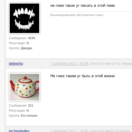
не гоже такое уг писать в этой теме
Высокоуровневое абстрактное говно
Сообщения:
4540
Репутация:
N
Группа:
Джедаи
iphine5g
7 октября 2011 г. 14:34
, спустя 5 минут 41 секун
Не гоже таким уг быть в этой жизни
Сообщения:
221
Репутация:
N
Группа:
Кто попало
technobulka
7 октября 2011 г. 14:40
, спустя 6 минут 8 секунд