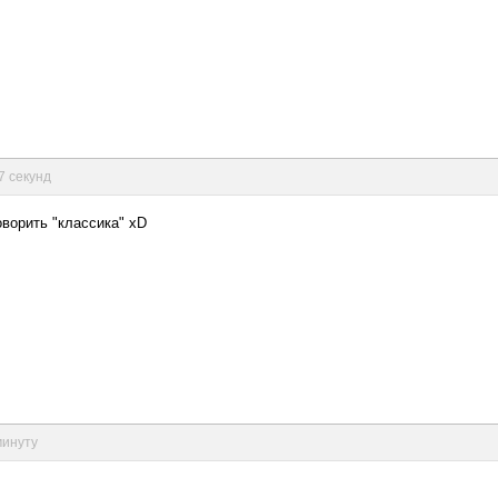
57 секунд
оворить "классика" xD
минуту