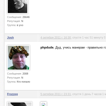
Сообщения:
26646
Репутация:
N
Группа:
в ухо
Josh
4 октября 2011 г. 16:30
, спустя 1 час 51 минуту 
phpdude
, Дуд, учись манерам - правильно г
Сообщения:
2008
Репутация:
N
Группа:
Кто попало
Frozzeg
5 октября 2011 г. 23:31
, спустя 1 день 7 часов 1 