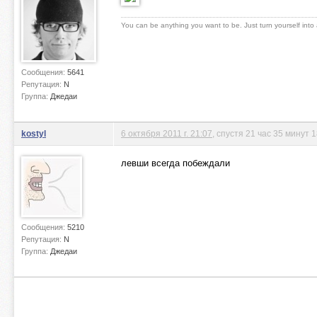
You can be anything you want to be. Just turn yourself into
Сообщения:
5641
Репутация:
N
Группа:
Джедаи
kostyl
6 октября 2011 г. 21:07
, спустя 21 час 35 минут 
левши всегда побеждали
Сообщения:
5210
Репутация:
N
Группа:
Джедаи