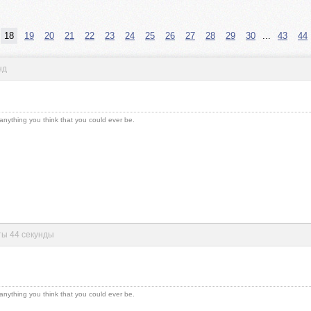
18
19
20
21
22
23
24
25
26
27
28
29
30
...
43
44
нд
 anything you think that you could ever be.
уты 44 секунды
 anything you think that you could ever be.