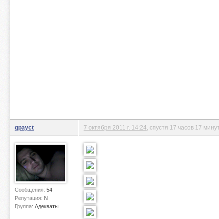
qpayct
7 октября 2011 г. 14:24
, спустя 17 часов 17 мину
Сообщения:
54
Репутация:
N
Группа:
Адекваты