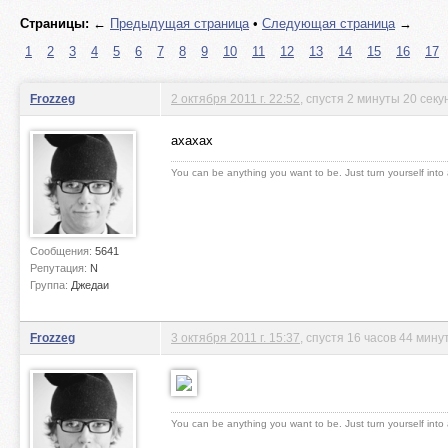
Страницы:
←
Предыдущая страница
•
Следующая страница
→
1
2
3
4
5
6
7
8
9
10
11
12
13
14
15
16
17
Frozzeg
2 октября 2011 г. 22:52
, спустя 2 минуты 20 секу
ахахах
You can be anything you want to be. Just turn yourself into
Сообщения:
5641
Репутация:
N
Группа:
Джедаи
Frozzeg
3 октября 2011 г. 15:37
, спустя 16 часов 44 мин
You can be anything you want to be. Just turn yourself into