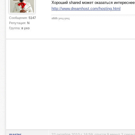
Хороший shared может оказаться интереснее
http://www.dreamhost.com/hosting.html
Сообщения:
5147
ιιlllιlllι унц-унц
Репутация:
N
Группа:
в ухо
master
22 октября 2010 г. 16:59
, спустя 9 минут 2 секун