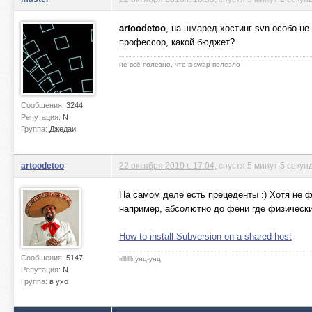
artoodetoo
, на шмаред-хостинг svn особо не
профессор, какой бюджет?
не всё полезно, что в swap полезло
Сообщения:
3244
Репутация:
N
Группа:
Джедаи
artoodetoo
22 октября 2010 г. 17:04
, спустя 5 минут 5 секун
На самом деле есть прецеденты :) Хотя не ф
например, абсолютно до фени где физическ
How to install Subversion on a shared host
Сообщения:
5147
ιιlllιlllι унц-унц
Репутация:
N
Группа:
в ухо