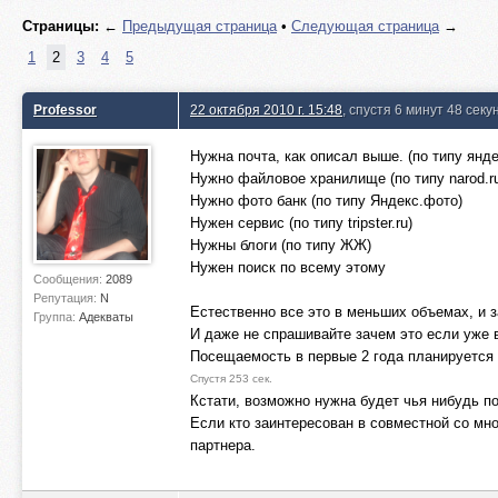
Страницы:
←
Предыдущая страница
•
Следующая страница
→
1
2
3
4
5
Professor
22 октября 2010 г. 15:48
, спустя 6 минут 48 секу
Нужна почта, как описал выше. (по типу янде
Нужно файловое хранилище (по типу narod.r
Нужно фото банк (по типу Яндекс.фото)
Нужен сервис (по типу tripster.ru)
Нужны блоги (по типу ЖЖ)
Нужен поиск по всему этому
Сообщения:
2089
Репутация:
N
Естественно все это в меньших объемах, и з
Группа:
Адекваты
И даже не спрашивайте зачем это если уже 
Посещаемость в первые 2 года планируется 
Спустя 253 сек.
Кстати, возможно нужна будет чья нибудь п
Если кто заинтересован в совместной со мно
партнера.