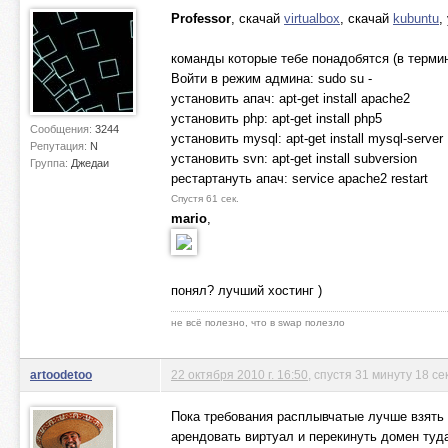
Professor
, скачай
virtualbox
, скачай
kubuntu
,
команды которые тебе понадобятся (в терми
Войти в режим админа: sudo su -
установить апач: apt-get install apache2
установить php: apt-get install php5
Сообщения:
3244
установить mysql: apt-get install mysql-server
Репутация:
N
установить svn: apt-get install subversion
Группа:
Джедаи
рестартануть апач: service apache2 restart
Спустя 61 сек.
mario
,
понял? лучший хостинг )
не всё полезно, что в swap полезло
artoodetoo
22 октября 2010 г. 16:50
, спустя 31 минуту 18 се
Пока требования расплывчатые лучше взять п
арендовать виртуал и перекинуть домен туд