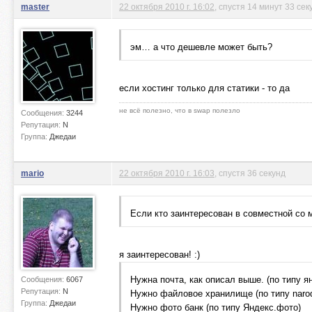
master
22 октября 2010 г. 16:02
, спустя 14 минут 33 се
эм… а что дешевле может быть?
если хостинг только для статики - то да
не всё полезно, что в swap полезло
Сообщения:
3244
Репутация:
N
Группа:
Джедаи
mario
22 октября 2010 г. 16:03
, спустя 36 секунд
Если кто заинтересован в совместной со 
я заинтересован! :)
Нужна почта, как описал выше. (по типу я
Сообщения:
6067
Репутация:
N
Нужно файловое хранилище (по типу narod
Группа:
Джедаи
Нужно фото банк (по типу Яндекс.фото)