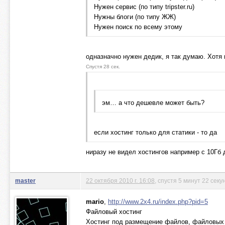
Нужен сервис (по типу tripster.ru)
Нужны блоги (по типу ЖЖ)
Нужен поиск по всему этому
одназначно нужен дедик, я так думаю. Хотя 
Спустя 28 сек.
эм… а что дешевле может быть?
если хостинг только для статики - то да
ниразу не видел хостингов например с 10Гб 
master
22 октября 2010 г. 16:08
, спустя 5 минут 22 сек
mario
,
http://www.2x4.ru/index.php?pid=5
Файловый хостинг
Хостинг под размещение файлов, файловых а