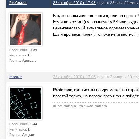
Professor
22 октября 2010 г. 17:03
, спустя 23 часа 59 мину
Бюджет в смысле на хостинг, или на проект?
Если на хостинг(ну в смысле VPS или выдел
цена-качество. И актуальное удовлетворени
Если про весь проект, то пока не известно. 
Сообщения:
2089
Репутация:
N
Группа:
Адекваты
master
22 октября 2010 г. 17:05
, спустя 2 минуты 30 се
Professor
, сколько ты на vps можешь потрат
простой тариф, на первое время тебе пойдёт
не всё полезно, что в swap полезло
Сообщения:
3244
Репутация:
N
Группа:
Джедаи