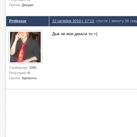
Группа:
Джедаи
Professor
22 октября 2010 г. 17:12
, спустя 1 минуту 36 сек
Дык не мои деньги то =)
Сообщения:
2089
Репутация:
N
Группа:
Адекваты