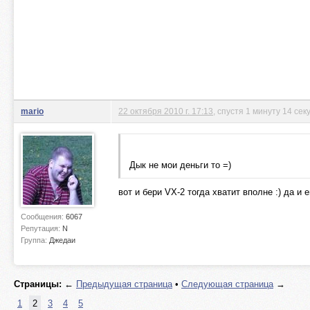
mario
22 октября 2010 г. 17:13
, спустя 1 минуту 14 сек
Дык не мои деньги то =)
вот и бери VX-2 тогда хватит вполне :) да и 
Сообщения:
6067
Репутация:
N
Группа:
Джедаи
Страницы:
←
Предыдущая страница
•
Следующая страница
→
1
2
3
4
5