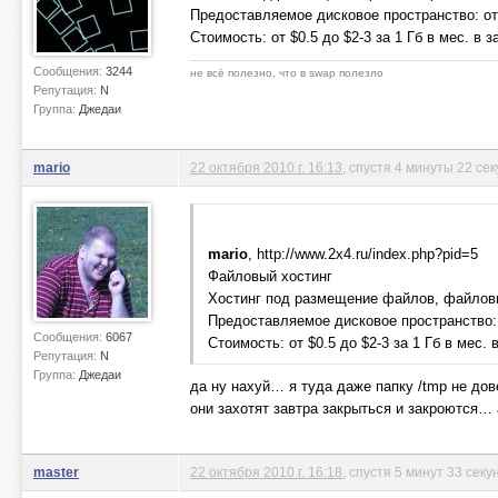
Предоставляемое дисковое пространство: от
Стоимость: от $0.5 до $2-3 за 1 Гб в мес. в
Сообщения:
3244
не всё полезно, что в swap полезло
Репутация:
N
Группа:
Джедаи
mario
22 октября 2010 г. 16:13
, спустя 4 минуты 22 се
mario
, http://www.2x4.ru/index.php?pid=5
Файловый хостинг
Хостинг под размещение файлов, файловы
Предоставляемое дисковое пространство: 
Сообщения:
6067
Стоимость: от $0.5 до $2-3 за 1 Гб в мес.
Репутация:
N
Группа:
Джедаи
да ну нахуй… я туда даже папку /tmp не дов
они захотят завтра закрыться и закроются… 
master
22 октября 2010 г. 16:18
, спустя 5 минут 33 сек