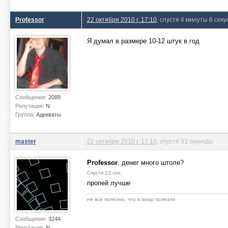
Professor
22 октября 2010 г. 17:10
, спустя 4 минуты 6 секу
Я думал в размере 10-12 штук в год
Сообщения:
2089
Репутация:
N
Группа:
Адекваты
master
22 октября 2010 г. 17:10
, спустя 33 секунды
Professor
, денег много штоле?
Спустя 13 сек.
пропей лучше
не всё полезно, что в swap полезло
Сообщения:
3244
Репутация:
N